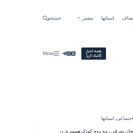
نصاف
استانها
بیشتر
جستجو
همه اخبار
Menu
[کلیک کن]
اجتماعی
,
استانها
یجان شرقی رتبه دوم کودک همسری در