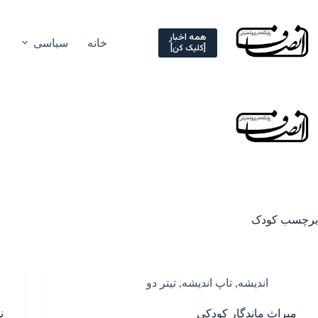
Ski
t
conten
همه اخبار
خانه
سیاسی
[کلیک کن]
برچسب
کودک
اندیشه
,
تاپ اندیشه
,
تیتر دو
میراث ماندگار کودکی
ن