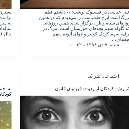
علی عباسی در فیسبوک نوشت: ۱- داشتم فیلم
نسترن 
زرگداشت ایرج طهماسب را می‌دیدم که در همین
برآمده
وزهای سیاه وطن، برگزار شده. همین روزهایی
به سر 
ه گلوله سهم بچه‌های خوزستان است. مرگ در
ساله‌ای
رف، سهم کودک کولبر و هوای آلوده سهم
حال فا
چه‌های…
شنبه, ۷ دی ۱۳۹۸ – ۰۰:۳۲
اجتماعی
,
تیتر یک
زارش: کودکان آزاردیده، قربانیان قانون
کودکا