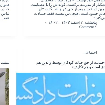
لگرامی خود نوشت: «امروز نیکا با چشمانی
بازدار
شکبار از مدرسه برگشت. کوله‌اش را با عصبانیت
همواره
مین انداخت و بعد از کلی غر و لند، گفت “این
که در 
انم حسود است؛ هیچی‌ش نیست فقط حسادت
لباسِ 
ی‌کند.”…
عقد…
پنجشنبه, ۲ اسفند ۱۴۰۳ – ۱۸:۰۲
۱ Comment
اجتماعی
حمایت از حق حیات کودکان توسط والدین هم
ببینید
ق است و هم تکلیف»