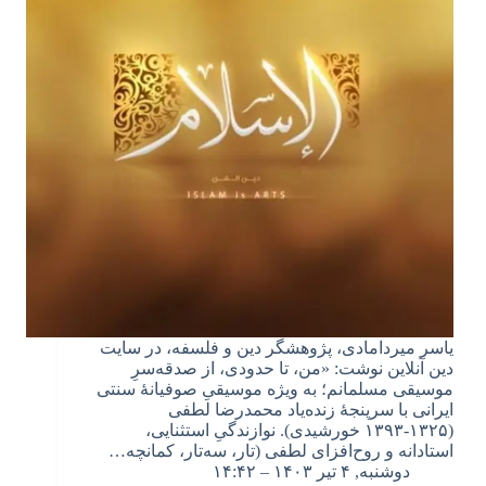
یاسر میردامادی، پژوهشگر دین و فلسفه، در سایت
دین آنلاین نوشت: «من، تا حدودی، از صدقه‌سرِ
موسیقی مسلمانم؛ به ویژه موسیقیِ صوفیانهٔ سنتی
ایرانی با سرپنجهٔ زنده‌یاد محمدرضا لطفی
(۱۳۲۵-۱۳۹۳ خورشیدی). نوازندگیِ استثنایی،
استادانه و روح‌افزای لطفی (تار، سه‌تار، کمانچه…
دوشنبه, ۴ تیر ۱۴۰۳ – ۱۴:۴۲