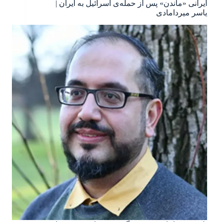
ایرانی «ماندن» پس از حمله‌ی اسرائیل به ایران |
یاسر میردامادی