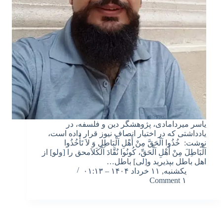
یاسر میردامادی، پژوهشگر دین و فلسفه، در
یادداشتی که در اختیار انصاف نیوز قرار داده است،
نوشت: خُذُوا اَلْحَقَّ مِنْ أَهْلِ اَلْبَاطِلِ وَ لاَ تَأْخُذُوا
اَلْبَاطِلَ مِنْ أَهْلِ اَلْحَقِّ، کُونُوا نُقَّادَ اَلْکَلاَمحق را [ولو] از
اهل باطل بپذیرید و[لی] باطل…
یکشنبه, ۱۱ خرداد ۱۴۰۴ – ۰۱:۱۳
۱ Comment