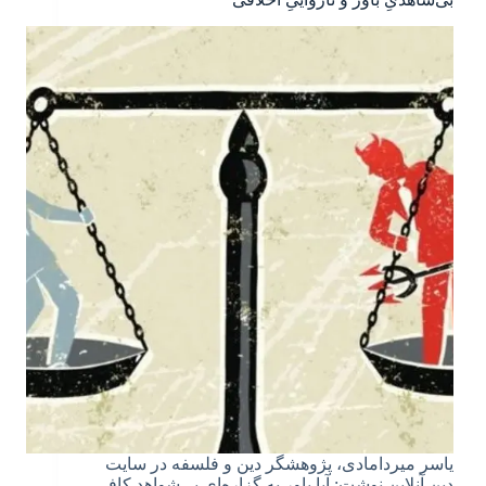
یاسر میردامادی، پژوهشگر دین و فلسفه در سایت
دین آنلاین نوشت: آیا باور به گزاره‌ای بی‌شواهد کافی