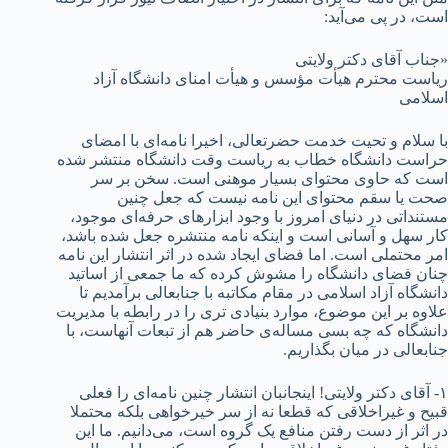
است، در پی می‌آید:
«جناب آقای دکتر ولایتی
ریاست محترم هیأت مؤسس و هیأت امنای دانشگاه آزاد
اسلامی
با سلام و تحیت خدمت حضرتعالی، اخیرا نامه‌ای با امضای
حراست دانشگاه خطاب به ریاست وقت دانشگاه منتشر شده
است که حاوی محتوای بسیار موهنی است. سخن بر سر
صحت یا سقم محتوای این نامه نیست که جعل چنین
مستنداتی در دنیای امروز با وجود ابزارهای حرفه‌ای موجود،
کار سهل و آسانی است و اینکه نامه منتشره جعل شده باشد،
امر محتملی است. اما فضای ایجاد شده در اثر انتشار این نامه
چنان فضای دانشگاه را مشوش کرده که ما جمعی از اساتید
دانشگاه آزاد اسلامی در مقام مکاتبه با جنابعالی برآمدیم تا
علاوه بر این موضوع، موارد بنیادی تری را در رابطه با مدیریت
دانشگاه که چه بسی مساله‌ی حاضر هم از تبعات آنهاست، با
جنابعالی در میان بگذاریم.
۱- آقای دکتر ولایتی! اینجانبان انتشار چنین نامه‌ای را فعلی
قبیح و غیراخلاقی که قطعا نه از سر خیرخواهی بلکه محتملا
در اثر از دست رفتن منافع یک گروه است، می‌دانیم. ما این