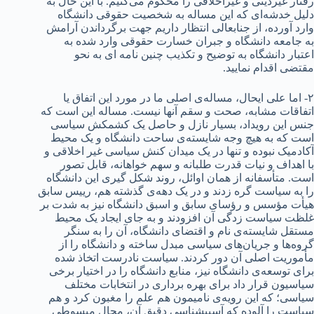
رفتار غیردینی و غیراخلاقی را محکوم می‌کنیم. با این حال به
دلیل خدشه‌ای که این مساله به شخصیت حقوقی دانشگاه
وارد آورده، از جنابعالی انتظار داریم جهت برگرداندن آرامش
به جامعه دانشگاه و جبران خسارت حقوقی وارد شده به
اعتبار دانشگاه به توضیح و تکذیب چنین نامه ای به نحو
مقتضی اقدام نمایید.
۲- اما علی ایحال، مساله‌ی اصلی ما در مورد این اتفاق یا
اتفاقات مشابه، صحت و سقم آنها نیست. مساله این است که
جنس این رویداد، بسیار نازل و حاصل یک کشمکش سیاسی
است که به هیچ وجه شایسته‌ی ساحت دانشگاه و یک محیط
آکادمیک نبوده و تنها در یک میدان کنش سیاسی غیر اخلاقی و
با اهداف و نیات قدرت طلبانه و سهم خواهانه، قابل تصور
است. متأسفانه از همان اوائل، روند شکل گیری این دانشگاه
را به سیاست گره زدند و در یک دهه‌ی گذشته هم، رییس سابق
هیأت مؤسس و رؤسای سابق و اسبق دانشگاه نیز به شدت بر
غلظت سیاست زدگی آن افزودند و به جای ایجاد یک محیط
مستقل شایسته‌ی نام و اقتضای دانشگاه، آن را به سنگر
گروه‌ها و جریان‌های سیاسی مبدل ساخته و دانشگاه را از
مأموریت اصلی آن دور کردند. سیاست نادرست اتخاذ شده
برای توسعه‌ی دانشگاه نیز، منابع دانشگاه را در اختیار برخی
سیاسیون قرار داد برای بهره برداری در انتخابات­ مختلف
سیاسی؛ که این رویه‌ی نامیمون هم علم را مغبون کرد و هم
سیاست را آلوده که آسیب­شناسی دقیق آن، مجال مبسوطی