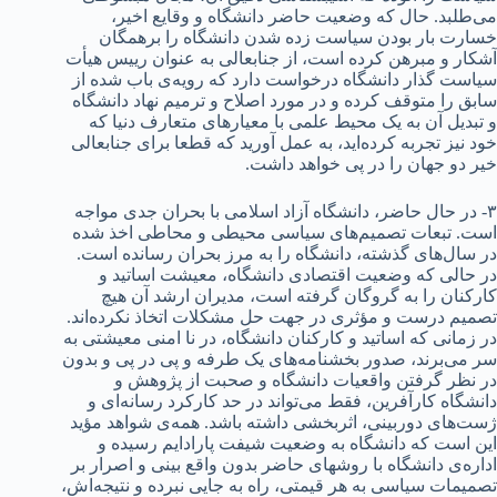
می‌طلبد. حال که وضعیت حاضر دانشگاه و وقایع اخیر،
خسارت بار بودن سیاست زده شدن دانشگاه را برهمگان
آشکار و مبرهن کرده است، از جنابعالی به عنوان رییس هیأت
سیاست گذار دانشگاه درخواست دارد که رویه‌ی باب شده از
سابق را متوقف کرده و در مورد اصلاح و ترمیم نهاد دانشگاه
و تبدیل آن به یک محیط علمی با معیارهای متعارف دنیا که
خود نیز تجربه کرده‌اید، به عمل آورید که قطعا برای جنابعالی
خیر دو جهان را در پی خواهد داشت.
۳- در حال حاضر، دانشگاه آزاد اسلامی با بحران جدی مواجه
است. تبعات تصمیم‌های سیاسی محیطی و محاطی اخذ شده
در سال‌های گذشته، دانشگاه را به مرز بحران رسانده است.
در حالی که وضعیت اقتصادی دانشگاه، معیشت اساتید و
کارکنان را به گروگان گرفته است، مدیران ارشد آن هیچ
تصمیم درست و مؤثری در جهت حل مشکلات اتخاذ نکرده‌اند.
در زمانی که اساتید و کارکنان دانشگاه، در نا امنی معیشتی به
سر می‌برند، صدور بخشنامه‌های یک طرفه و پی در پی و بدون
در نظر گرفتن واقعیات دانشگاه و صحبت از پژوهش و
دانشگاه کارآفرین، فقط می‌تواند در حد کارکرد رسانه‌ای و
ژست‌های دوربینی، اثربخشی داشته باشد. همه‌ی شواهد مؤید
این است که دانشگاه به وضعیت شیفت پارادایم رسیده و
اداره‌ی دانشگاه با روش­های حاضر بدون واقع بینی و اصرار بر
تصمیمات سیاسی به هر قیمتی، راه به جایی نبرده و نتیجه‌اش،