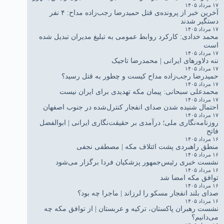
۱۷ مرداد ۱۴۰۵
آخرین خبر از پرونده‌ی قتل حمیدرضا رجب‌زاده مداح: ۴ نفر
دستگیر شدند
۱۷ مرداد ۱۴۰۵
محمد خدادی: کارکرد روابط عمومی به تبلیغ مدیران تبدیل شده
است
۱۷ مرداد ۱۴۰۵
ننه دلاورهای ایرانی | محمدرضا تاجیک
۱۷ مرداد ۱۴۰۵
حمیدرضا رجب‌زاده مداح کیست و چطور به قتل رسید؟
۱۷ مرداد ۱۴۰۵
محمدعلی سبحانی: پیمان مکه تهدیدی برای ایران نیست
۱۷ مرداد ۱۴۰۵
احتمال شنیده شدن صدای انفجار کنترل‌شده در جنوب اصفهان
۱۷ مرداد ۱۴۰۵
روزنامه‌نگاری ملی؛ درآمدی بر حقیقت‌نگاری ایرانی | ابوالفضل
فاتح
۱۶ مرداد ۱۴۰۵
منطق راهبردی پشت ائتلاف مکه | مصطفی نجفی
۱۶ مرداد ۱۴۰۵
نشست خبری رئیس‌جمهور پزشکیان فردا برگزار می‌شود
۱۶ مرداد ۱۴۰۵
توافق مکه امضا شد
۱۶ مرداد ۱۴۰۵
صدای بلند انفجار مسکو را لرزاند | ماجرا چه بود؟
۱۶ مرداد ۱۴۰۵
نشست رهبران پاکستان، ترکیه و عربستان | از توافق مکه چه
می‌دانیم؟