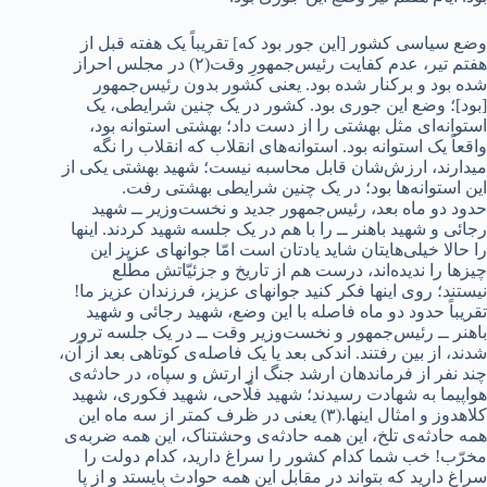
وضع سیاسی کشور [این جور بود که] تقریباً یک هفته قبل از
هفتم تیر، عدم کفایت رئیس‌جمهورِ وقت(۲) در مجلس احراز
شده بود و برکنار شده بود. یعنی کشور بدون رئیس‌جمهور
[بود]؛ وضع این جوری بود. کشور در یک چنین شرایطی، یک
استوانه‌ای مثل بهشتی را از دست داد؛ بهشتی استوانه بود،
واقعاً یک استوانه بود. استوانه‌های انقلاب که انقلاب را نگه
میدارند، ارزش‌شان قابل محاسبه نیست؛ شهید بهشتی یکی از
این استوانه‌ها بود؛ در یک چنین شرایطی بهشتی رفت.
حدود دو ماه بعد، رئیس‌جمهور جدید و نخست‌وزیر ــ شهید
رجائی و شهید باهنر ــ را با هم در یک جلسه شهید کردند. اینها
را حالا خیلی‌هایتان شاید یادتان است امّا جوانهای عزیز این
چیزها را ندیده‌اند، درست هم از تاریخ و جزئیّاتش مطّلع
نیستند؛ روی اینها فکر کنید جوانهای عزیز، فرزندان عزیز ما!‌
تقریباً حدود دو ماه فاصله با این وضع، شهید رجائی و شهید
باهنر ــ رئیس‌جمهور و نخست‌وزیر وقت ــ در یک جلسه ترور
شدند، از بین رفتند. اندکی بعد یا یک فاصله‌ی کوتاهی بعد از آن،
چند نفر از فرماندهان ارشد جنگ از ارتش و سپاه، در حادثه‌ی
هواپیما به شهادت رسیدند؛ شهید فلّاحی، شهید فکوری،‌ شهید
کلاهدوز و امثال اینها.(۳) یعنی در ظرف کمتر از سه ماه این
همه حادثه‌ی تلخ، این همه‌ حادثه‌ی وحشتناک، این همه ضربه‌ی
مخرّب! خب شما کدام کشور را سراغ دارید، کدام دولت را
سراغ دارید که بتواند در مقابل این همه حوادث بِایستد و از پا