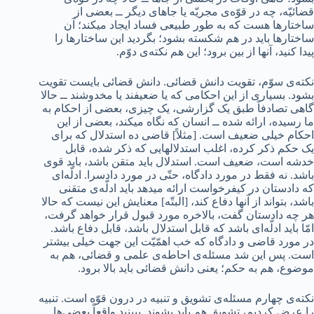
قضائیّه، چه در قوّه‌ی مجریّه یا جاهای دیگر ــ بعضی از
ساختارها هست که به طور طبیعی فساد ایجاد میکند؛ آن
ساختارها باید در هم شکسته بشود؛ بگردید این ساختارها را
پیدا کنید، آنها از بین برود؛ این هم نکته‌ی دوّم.
نکته‌ی سوّم، تقویت دانش قضائی. دانش قضائی بایست تقویت
بشود. بسیاری از این احکامی که یا ضعیفند یا مخدوشند ــ حالا
گاهی تصادفاً طبق یک گزارشی، یک چیزی، بعضی از احکام به
ما رسیده، ارائه شده ــ انسان که نگاه میکند، بعضی از این
احکام خیلی ضعیف است. [مثلاً] قاضی ده استدلال که برای
یک حکم ذکر کرده، اغلب استدلالهایی که ذکر شده، قابل
خدشه است، ضعیف است. استدلال باید متقن باشد، باید قوی
باشد. نه فقط در مورد دادگاه، حتّی در مورد دادسرا. ادلّه‌ای
که دادستان در کیفرخواست ارائه میدهد باید ادلّه‌ی متقنی
باشد، بتواند از آنها دفاع کند، [البتّه] معنایش این نیست که حالا
هر چه دادستان گفت، بالاخره مورد قبول قرار خواهد گرفت،
امّا باید ادلّه‌ای باشد که قابل استدلال باشد، قابل دفاع باشد.
در مورد قاضی و دادگاه که خب اهمّیّت این جهت خیلی بیشتر
است. پس این شد مسئله‌ی احاطه‌ی علمی و قضائی، هم به
موضوع، هم به حکم؛ یعنی دانش قضائی باید بالا برود.
نکته‌ی چهارم مسئله‌ی تشویق و تنبیه در درون قوّه است. تنبیه
را عرض کردیم، تشویق هم باید بشوند. ببینید واقعاً بعضی‌ها