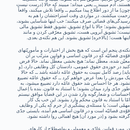
هستند، آدم میبیند ــ یعنی میداند؛ میبیند که حالا [درست نیست
چون] ما از دور اطّلاع پیدا میکنیم ــ واقعاً تلاش میکنند، واقعاً
زحمت میکشند، در مواردی وقت استراحتشان را هم به
رسیدگی‌های قضائی صرف میکنند؛ خب اینها شناسایی بشوند،
تشویق بشوند؛ حالا با انواع تشویق. تشویق فقط تشویق مالی
نیست؛ تشویق آبرویی هست، تشویق معرّفی کردن و مانند
اینها هست؛ [بالاخره] تشویق بشوند. این هم نکته‌ی بعدی.
نکته‌ی پنجم این است که هیچ بخش از اختیارات و مأموریّتهای
قوّه‌ی قضائیّه که در قانون اساسی و قوانین مترتّب بر آن
معیّن شده، معطّل نماند؛ هیچ بخشی معطّل نماند. حالا فرض
کنید در حوزه‌ی حقوق عمومی، دادستان کل وظایفی دارد، [و
باید] رصد کامل نسبت به حقوق عامّه داشته باشد ــ ‌که حالا
یک موردش را بعداً عرض خواهم کرد ــ که حقوق عامّه تضییع
نشود. هر جا احساس شد حقوق عامّه دارد تضییع میشود، به
طور جدّی وارد میدان بشوند؛ با استناد به قانون. بنده با اِعمال
احساسات و شعارگونه وارد شدنِ در این قضایا موافق نیستم
امّا با استناد به قانون محکم وارد بشوند. این خب یک کار
مهمّی است؛ یا مسئله‌ی پیشگیری از جرم که یکی از وظایف
قوّه‌ی قضائیّه است و در قانون اساسی هم آمده، بایستی جدّی
گرفته بشود و [در مورد آن] هیچ اهمالی روا داشته نشود.
در مورد قوانین عادّی و معمولی و به‌اصطلاح از کارهای