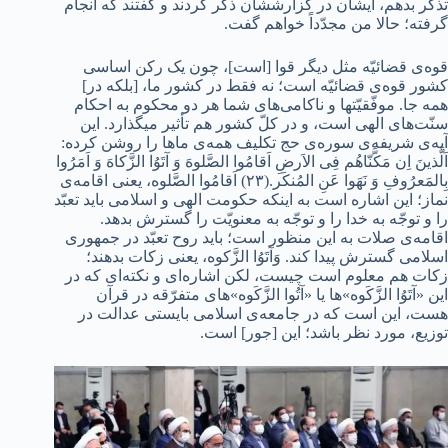
تذکّر بدهم، ایشان در گزارششان ذکر کردند و گفتند که انجام
گرفته؛ حالا من مجدّداً خواهم گفت.
قوه‌ی قضائیّه مثل دیگر قوا [است]، چون یک رکن اساسی
کشور قوه‌ی قضائیّه است؛ نه فقط در کشور ما، [بلکه در]
همه جا. موفّقیّتها و ناکامی‌های شما هر دو محکوم به احکام
سنّت‌های الهی است، و در کلّ کشور هم تأثیر میگذارد. این
آیه‌ی شریفه‌ی سوره‌ی حج تکلیف همه‌ی ماها را روشن کرده:
اَلَّذینَ اِن مَکَّنّاهُم فِی الاَرضِ اَقامُوا الصَّلوهَ وَ آتَوُا الزَّکاهَ وَ اَمَرُوا
بِالمَعرُوفِ وَ نَهَوا عَنِ المُنکَر.(۲۳) اَقامُوا الصَّلوه، یعنی اقامه‌ی
نماز؛ این اشاره است به اینکه حکومت الهی و اسلامی باید تعبّد
را و توجّه به خدا را و توجّه به معنویّت را گسترش بدهد.
اقامه‌ی صلات به این منظور است؛ باید روح تعبّد در جمهوری
اسلامی گسترش پیدا کند. وَآتَوُا الزَّکوه، یعنی زکات بدهند؛
زکات هم معلوم است چیست، لکن اشاره‌ای و نکته‌ای که در
این «آتَوُا الزَّکَوه‌»ها یا «آتُوا الزَّکَوه‌»های متفرّقه در قرآن
هست، این است که در جامعه‌ی اسلامی بایستی عدالت در
توزیع، مورد نظر باشد؛ این [جور] است.