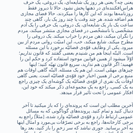
یعنی چه؟ یعنی هر روز یک شایعه‌ای، یک دروغی، یک حرف
هراس‌افکننده‌ای در ذهنها پخش نشود. حالا تا دیروز فقط
روزنامه‌ها بودند که این کارها را میکردند، حالا فضای مجازی
هم اضافه شده. هر چند وقت یا چند روز یک بار، گاهی چند
ساعت یک بار یک شایعه‌ای، یک دروغی، یک حرفی را یک آدم
مشخّصی یا نامشخّصی در فضای مجازی منتشر میکند، مردم
را نگران میکند، ذهن مردم را خراب میکند. یک دروغی را
مطرح میکند، شایع میکند، خب، این امنیّت روانی مردم از بین
میرود. یکی از وظایف قوّه‌ی قضائیّه برخورد با این مسئله
است. البتّه اینجا هم من شنیدم بعضی گفتند که قانون نداریم؛
اوّلاً میشود از همین قوانین موجود استفاده کرد و حکم این را
فهمید؛ اگر قانون هم ندارید، سریع قانون تهیّه کنید؛ اینها
چیزهای مهمّی است. این هم یک مسئله. البتّه گاهی اوقات هم
منبع برخی از همین اخبار خود قوّه‌ی قضائیّه است. یعنی گاهی
اوقات یک نفری از قوّه‌ی قضائیّه یک گوشه‌ای یک چیزی راجع
به یک کسی، راجع به یک مجموعه‌ای ذکر میکند که خود این،
افکار عمومی را تحت تأثیر قرار میدهد.
آخرین مطلب این است که پرونده‌ای را که باز میکنید تا آخر
دنبال کنید و تمام کنید. پرونده‌های گوناگونی که به مسائل
عمومی ارتباط دارد و قوّه‌ی قضائیّه وارد شده، [مثلاً] راجع به
برخی کارخانه‌ها، راجع به برخی تصرّفات بی‌مورد و امثال اینها
به آخر برسانید. جوری نباشد که سر زخم را باز کنید، بعد رها