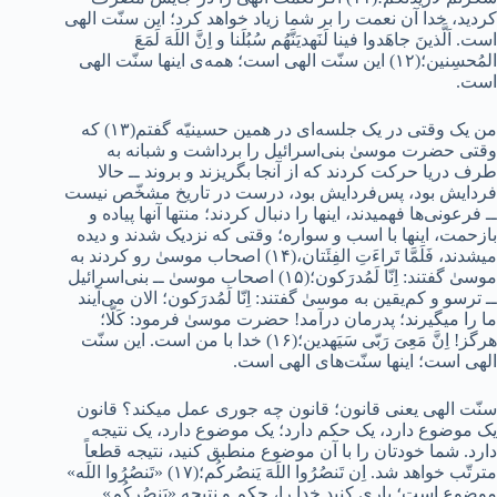
کردید، خدا آن نعمت را بر شما زیاد خواهد کرد؛ این سنّت الهی
است. اَلَّذینَ جاهَدوا فینا لَنَهدیَنَّهُم سُبُلَنا و اِنَّ اللَهَ لَمَعَ
المُحسِنین؛(۱۲) این سنّت الهی است؛ همه‌ی اینها سنّت الهی
است.
من یک وقتی در یک جلسه‌ای در همین حسینیّه گفتم(۱۳) که
وقتی حضرت موسیٰ بنی‌اسرائیل را برداشت و شبانه به
طرف دریا حرکت کردند که از آنجا بگریزند و بروند ــ حالا
فردایش بود، پس‌فردایش بود، درست در تاریخ مشخّص نیست
ــ فرعونی‌ها فهمیدند، اینها را دنبال کردند؛ منتها آنها پیاده و
بازحمت، اینها با اسب و سواره؛ وقتی که نزدیک شدند و دیده
میشدند، فَلَمَّا تَراءَتِ الفِئَتان،(۱۴) اصحاب موسیٰ رو کردند به
موسیٰ گفتند: اِنّا لَمُدرَکون؛(۱۵) اصحاب موسیٰ ــ بنی‌اسرائیل
ــ ترسو و کم‌یقین به موسیٰ گفتند: اِنّا لَمُدرَکون؛ الان می‌آیند
ما را میگیرند؛ پدرمان درآمد! حضرت موسیٰ فرمود: کَلّا؛
هرگز! اِنَّ مَعِیَ رَبّی سَیَهدین؛(۱۶) خدا با من است. این سنّت
الهی است؛ اینها سنّت‌های الهی است.
سنّت الهی یعنی قانون؛ قانون چه جوری عمل میکند؟ قانون
یک موضوع دارد، یک حکم دارد؛ یک موضوع دارد، یک نتیجه
دارد. شما خودتان را با آن موضوع منطبق کنید، نتیجه قطعاً
مترتّب خواهد شد. اِن تَنصُرُوا اللَهَ یَنصُرکُم؛(۱۷) «تَنصُرُوا اللَه»
موضوع است؛ یاری کنید خدا را، حکم و نتیجه «یَنصُرکُم»