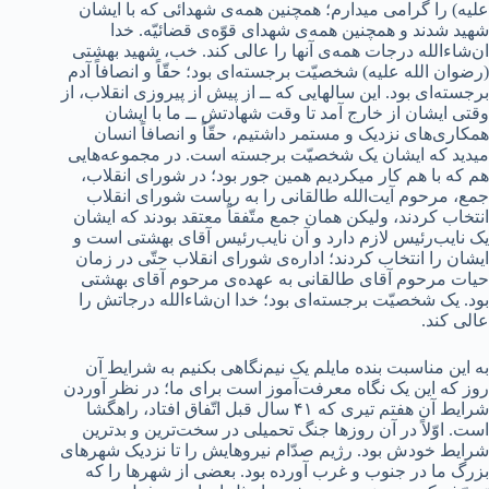
‌علیه) را گرامی میدارم؛ همچنین همه‌ی شهدائی که با ایشان
شهید شدند و همچنین همه‌ی شهدای قوّه‌ی قضائیّه. خدا
ان‌شاءالله درجات همه‌ی آنها را عالی کند. خب، شهید بهشتی
(رضوان ‌الله ‌علیه) شخصیّت برجسته‌ای بود؛ حقّاً و انصافاً آدم
برجسته‌ای بود. این سالهایی که ــ از پیش از پیروزی انقلاب، از
وقتی ایشان از خارج آمد تا وقت شهادتش ــ ما با ایشان
همکاری‌های نزدیک و مستمر داشتیم، حقّاً و انصافاً انسان
میدید که ایشان یک شخصیّت برجسته است. در مجموعه‌هایی
هم که با هم کار میکردیم همین جور بود؛ در شورای انقلاب،
جمع، مرحوم آیت‌الله طالقانی را به ریاست شورای انقلاب
انتخاب کردند، ولیکن همان جمع متّفقاً معتقد بودند که ایشان
یک نایب‌رئیس لازم دارد و آن نایب‌رئیس آقای بهشتی است و
ایشان را انتخاب کردند؛ اداره‌ی شورای انقلاب حتّی در زمان
حیات مرحوم آقای طالقانی به عهده‌ی مرحوم آقای بهشتی
بود. یک شخصیّت برجسته‌ای بود؛ خدا ان‌شاءالله درجاتش را
عالی کند.
به این مناسبت بنده مایلم یک نیم‌نگاهی بکنیم به شرایط آن
روز که این یک نگاه معرفت‌آموز است برای ما؛ در نظر آوردن
شرایط آن هفتم تیری که ۴۱ سال قبل اتّفاق افتاد، راهگشا
است. اوّلاً در آن روزها جنگ تحمیلی در سخت‌ترین و بدترین
شرایط خودش بود. رژیم صدّام نیروهایش را تا نزدیک شهرهای
بزرگ ما در جنوب و غرب آورده بود. بعضی از شهرها را که