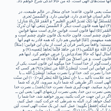
آنها سنّت‌های الهی است، که من حالا اندکی شرح خواهم داد.
سنّت یعنی قانون، قاعده؛ خدای متعال در عالم طبیعت، در
عالم انسان قواعدی دارد، قوانینی دارد. وَ الشَّمسُ تَجری
لِمُستَقَرٍّ لَها ذَلِکَ تَقدیرُ العَزیزِ العَلیم * وَ القَمَرَ قَدَّرناهُ مَنازِل؛
(۳) اینها همه قانون است دیگر. لَا الشَّمسُ یَنبَغی لَها اَن تُدرِکَ
القَمَر؛(۵) اینها قانون است، قوانینِ جاری است منتها قوانینِ
جلوی چشم است. قانون جاذبه یک قانون جلوی چشم است و
همه میفهمند، [امّا] قوانینی هم دارد که همه قادر به فهم آنها
نیستند؛ واقعاً سرتاسر قرآن پُر است از بیان این قوانین؛ [مثلاً]
اَنَّ اللَهَ مَعَ المُتَّقین،(۶) مَن جاهَدَ فَاِنَّما یُجاهِدُ لِنَفسِه،(۷) و
امثال اینها که حالا تعدادی‌اش را عرض خواهم کرد. اینها هم
قانون است. وَ مَن اَصدَقُ مِنَ اللَهِ قیلًا،(۸) چه کسی
راست‌گوتر از خدا است؟ خدا میگوید این قانون است. یکی از
این قوانین این است: لَیَنصُرَنَّ اللَهُ مَن یَنصُرُه؛(۹) هر کسی که
خدا را نصرت کند، خدا او را نصرت میکند؛ لَیَنصُرَنَّ الله ــ با
چند علامت تأکید ــ یا «اِن تَنصُرُوا اللَهَ یَنصُرکُم»؛(۱۰) این سنّت
الهی است. اگر طریقی که شما دارید میروید، کاری که شما
دارید میکنید، جهت‌گیری شما، نصرت خدا [باشد] ــ نصرت خدا
یعنی نصرت دین خدا، یعنی نصرت ارزشهای الهی؛ یعنی این ــ
اگر در این جهت حرکت بکنید، پیروز خواهید شد، خدا شما را
کمک خواهد کرد. البتّه به شرطی که حرکت کنید، عمل کنید،
نه اینکه [فقط] بگویید؛ عمل کنید. این یک سنّت الهی است. لَئِن
شَکَرتُم لَاَزیدَنَّکُم؛(۱۱) اگر نعمت الهی را در جایش مصرف