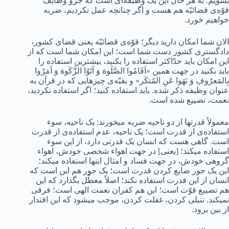
بشویم. به هر حال این یک وظیفه‌ای است که جزو وظایف
قوّه‌ی قضائیّه هم هست و اگر چنانچه عمل نکردیم، ضربه
خواهیم خورد.
الان شما امکان دارید دیگر؛ قوّه‌ی قضائیّه یعنی قضای کشور،
دادگستری کشور دست شما است؛ این امکان شما است که از
این امکان باید حدّاکثر استفاده را بکنید، بیشترین استفاده را
باید بکنید در جهت همین «اَقَامُوا الصَّلَوهَ وَ آتَوُا الزَّکَوهَ وَ اَمَرُوا
بِالمَعرُوفِ وَ نَهَوا عَنِ المُنکَر» و بقیّه‌ی چیزهایی که در قرآن به
عنوان وظیفه ذکر شده. باید استفاده کنید؛ اگر استفاده نکردید،
نعمت، تضییع شده است.
معمولاً قدرتها از دو ناحیه ضربه میخورند: یک ناحیه، سوء
استفاده‌ی از قدرت است؛ یک ناحیه، عدم استفاده‌ی از قدرت
است. گاهی هست که انسان یک قدرتی دارد، از این سوء
استفاده میکند؛ [یعنی] در جهت اهواء شخصی خودش، اهواء
گروهی خودش، در جهت فساد و امثال اینها استفاده میکند؛
این یک جور ضایع کردن قدرت است؛ یک جور هم این است که
انسان از این قدرت استفاده نکند؛ اصلاً معطّل بگذارد که این
هم تضییع قوّت است؛ این هم کفران نعمت الهی است؛ فرقی
نمیکند. تنبلی کردن، غفلت کردن، موجب میشود که این اقتدار
از بین برود.