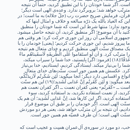
است. اگر شما خودتان را با این تطبیق کردید، حتماً آن نتیجه
مترتّب خواهد شد؛ بروبرگرد ندارد. وعده‌ی الهی است دیگر؛
قرآن، فرمایش صریح حضرت رب (جلّ جلاله) به ما است؛ در
این که العیاذ بالله یک ذرّه مبالغه و خلاف و امثال اینها که
وجود ندارد؛ منتها شرط این است که شما خودتان را منطبق
کنید با آن موضوع؛ اگر منطبق کردید، آن نتیجه حاصل میشود.
جمهوری اسلامی آن روز این‌ جوری حرکت کرد؛ هر وقتی هم
ما پیروز شدیم، این‌ جوری حرکت کردیم؛ [یعنی] خودمان را با
یک مصداق سنّت الهی منطبق کردیم و خدای متعال هم نتیجه
را مترتّب کرد. وَ اَن لَوِ استَقاموا عَلَى الطَّریقَهِ لَاَسقَیناهُم ماءً
غَدَقًا؛(۱۸) [فرمود: اگر] بِایستید، خدا شما را سیراب میکند،
شما را بی‌نیاز میکند. ایستادگی کردیم، ایستادیم، خدا بی‌نیاز
کرد. عکسش هم همین ‌جور است. سنّت‌های خدای متعال
انواع و اقسامی دارد دیگر؛ آنجا میگوید: لَئِن شَکَرتُم لَاَزیدَنَّکُم،
بعد میگوید: وَ لَئِن کَفَرتُم اِنَّ عَذابی لَشَدید؛(۱۹) این هم سنّت
است ــ «کَفَرتُم» یعنی کفران نعمت ــ اگر کفران نعمت هم
کردید، از نعمت استفاده نکردید، بد استفاده کردید، سوء
استفاده کردید، اگر این کارها شد، اِنَّ عَذابی لَشَدِید؛ آن هم یک
سنّت الهی است. اگر خودمان را بر طبق آن موضوع قرار
دادیم، آن نتیجه بر آن مترتّب خواهد شد، یعنی هر دو موردش
سنّت الهی است؛ آن طرف قضیّه هم همین ‌جور است.
خب، دو مورد در سوره‌ی آل‌عمران هست و ‌عجیب است که