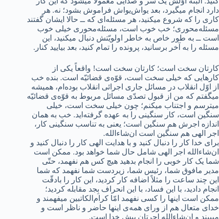
کنید. البتّه اوّلش یک سر و صدایی معمولاً میشود که این کار
دارد انجام میگیرد، بعد یواش‌یواش فراموش بشود؛ نه. هر
کاری را که شروع میکنید، هر مسئله‌ای که ــ حالا ایشان گفتند
مسئله‌محوری؛ خب خوب است، مسئله‌محوری خیلی خوب
است ــ به طور خاص به خاطر اولویّتش دنبال میکنید، این
مسئله را به آخر برسانید، پرونده را تمام کنید، بعد بیایید کنار.
کارتان سخت است؛ کارتان سخت است! واقعاً یکی از
کارهایی که خیلی سخت است، قوّه‌ی قضائیّه است. بنده خب
از اوّل انقلاب در مسائل جاری اجرائی انقلاب بود‌ه‌ام، همیشه
میگفتم که من از قبول تصدّی مسائل مربوط به قوّه‌ی قضائیّه
میترسم و اجتناب میکنم؛ چون خیلی سخت است، خیلی
سنگین است، کار سنگینی را به عهده گرفته‌اید. خب به همان
اندازه اجرش هم سنگین است؛ یعنی به تناسب سنگینی کار،
اجر الهی هم سنگین است ان‌شاء‌الله.
برای خدا کار را دنبال کنید و با هدایت الهی کار را دنبال کنید و
ان‌شاء‌الله اجر الهی شامل حال شما خواهد بود. ممکن است
شما یک کار خوبی را انجام بدهید هیچ کس هم نفهمد، حتّی
مدیر مافوق شما، رئیس شما، زیردست شما نفهمد که شما
این چند ساعت را مثلاً اضافه کار کردید، این کار را بادقّت
انجام دادید، با این فساد، با این انحراف بِجد مقابله کردید؛
ممکن است اینها را کسی نفهمد امّا کرام‌الکاتبین میفهمند و
خدای متعال هم از ورای همه‌ی اینها حاضر و ناظر است و
میبیند و ان‌شاء‌الله اجرتان پیش خدا است.