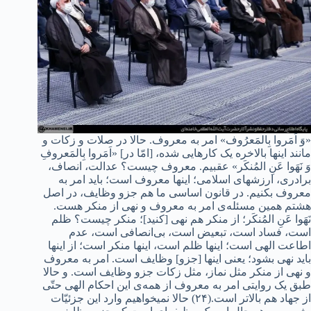
«وَ اَمَروا بِالمَعرُوف» امر به معروف. حالا در صلات و زکات و
مانند اینها بالاخره یک کارهایی شده، [امّا در] «اَمَروا بِالمَعروفِ
وَ نَهَوا عَنِ المُنکَر» عقبیم. معروف چیست؟ عدالت، انصاف،
برادری، ارزشهای اسلامی؛ اینها معروف است؛ باید امر به
معروف بکنیم. در قانون اساسی ما هم جزو وظایف، در اصل
هشتم همین مسئله‌ی امر به معروف و نهی از منکر هست.
نَهَوا عَنِ المُنکَر؛ از منکر هم نهی [کنید]؛ منکر چیست؟ ظلم
است، فساد است، تبعیض است، بی‌انصافی است، عدم
اطاعت الهی است؛ اینها ظلم است، اینها منکر است؛ از اینها
باید نهی بشود؛ یعنی اینها [جزو] وظایف است. امر به معروف
و نهی از منکر مثل نماز، مثل زکات جزو وظایف است. و حالا
طبق یک روایتی امر به معروف از همه‌ی این احکام الهی حتّی
از جهاد هم بالاتر است.(۲۴) حالا نمیخواهیم وارد این جزئیّات