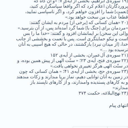
(۱۹ سوره‌ی ابراهیم، بخشی از آیه‌ی ۷؛ «و آن گاه که
پروردگارتان اعلام کرد که اگر واقعاً سپاسگزارى کنید،
[نعمت] شما را افزون خواهم کرد، و اگر ناسپاسى نمایید،
قطعاً عذاب من سخت خواهد بود.»
(۲۰ «همان کسانى که [برخى از] مردم به ایشان گفتند:
«مردمان براى [جنگ با] شما گرد آمده‌اند پس، از آن بترسید.»
و[لى این سخن] بر ایمانشان افزود و گفتند: «خدا ما را بس
است و نیکو حمایتگرى است. پس با نعمت و بخششى از جانب
خدا، [از میدان نبرد] بازگشتند، در حالى که هیچ آسیبى به آنان
نرسیده بود …»
(۲۱ سوره‌ی آل‌عمران، بخشی از آیه‌ی ۱۵۲
(۲۲ سوره‌ی فتح، آیه‌ی ۲۳؛ « سنّت الهى از پیش همین بوده، و
در سنّت الهى هرگز تغییرى نخواهى یافت.»
(۲۳ سوره‌ی حج، بخشی از آیه‌ی ۴۱؛ « همان کسانى که چون
در زمین به آنان توانایى دهیم، نماز برپا مىدارند و زکات مىدهند
و به کارهاى پسندیده وامىدارند، و از کارهاى ناپسند باز
مىدارند»
(۲۴ نهج‌البلاغه، حکمت ۳۷۴
انتهای پیام