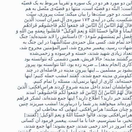
این دو مورد هر دو در یک سوره و تقریباً مربوط به یک قضیّه
است؛ البتّه دو قضیّه است، منتها دو قضیّه‌ی متّصل به هم
است. دو جور سنّت‌ها را بیان میکند: سنّت پیروزی، سنّت
شکست. یکی در آیه‌ی ۱۷۳ سوره‌ی آل‌عمران است: اَلَّذینَ
قالَ لَهُمُ النّاسُ اِنَّ النّاسَ قَد جَمَعوا لَکُم فَاخشَوهُم فَزادَهُم
ایماناً وَ قالوا حَسبُنَا اللَهُ وَ نِعمَ الوَکیلُ* فَانقَلَبوا بِنِعمَهٍ مِنَ اللَهِ وَ
فَضلٍ لَم یَمسَسهُم سُوء.(۲۰) داستانش را لابد شنیده‌اید؛ جنگ
اُحد تمام شد، کسی مثل حمزه‌ی سیّدالشّهدا در این جنگ به
شهادت رسید، پیغمبر مجروح شد، امیرالمؤمنین مجروح شد،
تعداد زیادی شهید شدند، خسته و فرسوده‌ و زخمی‌‌شده
برگشتند مدینه؛ حالا قریش، همین دشمنی که نتوانسته بود
کاری [انجام بدهد] ــ ضربه زده بود، امّا نتوانسته بود پیروز
بشود بر مسلمین ــ اینها بیرون مدینه در فاصله‌ای در چند
کیلومتریِ مدینه جمع شدند، گفتند امشب حمله کنیم؛ اینها
خسته‌اند، کاری از اینها برنمی‌آید، مسئله را تمام کنیم.
عواملشان آمدند داخل مدینه شروع کردند هراس‌افکنی: اَلَّذینَ
قالَ لَهُمُ النّاسُ اِنَّ النّاسَ قَد جَمَعوا لَکُم فَاخشَوهُم؛ آمدند
گفتند خبر دارید؟ اطّلاع دارید؟ اینها جمع شده‌اند، لشکر فراهم
آورده‌اند میخواهند پدر شما را دربیاورند! امشب میریزند چنین
و چنان میکنند! هراس‌افکنی. اینهایی که مخاطب این
هراس‌افکنی بودند، قالوا حَسبُنَا اللهُ وَ نِعمَ الوَکیل؛ [گفتند:]
نخیر، ما نمیترسیم، خدا با ما است. پیغمبر فرمود آن کسانی
که امروز در اُحد زخمی شدند، جمع بشوند؛ آنها جمع شدند،
گفت بروید مقابل اینها؛ رفتند آنها را شکست دادند و برگشتند: