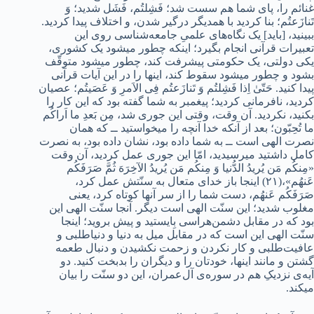
غنائم را، پای شما هم سست شد؛ فَشِلتُم، فَشَل شدید؛ وَ
تَنازَعتُم؛ بنا کردید با همدیگر درگیر شدن، و اختلاف پیدا کردید.
ببینید، [باید] یک نگاه‌های علمیِ جامعه‌شناسی روی این
تعبیرات قرآنی انجام بگیرد؛ اینکه چطور میشود یک کشوری،
یکی دولتی، یک حکومتی پیشرفت کند، چطور میشود متوقّف
بشود و چطور میشود سقوط کند، اینها را در این آیات قرآنی
پیدا کنید. حَتّىٰ اِذا فَشِلتُم وَ تَنازَعتُم فِی الاَمرِ وَ عَصَیتُم؛ عصیان
کردید، نافرمانی کردید؛ پیغمبر به شما گفته بود که این کار را
بکنید، نکردید. آن وقت، وقتی این جوری شد، مِن بَعدِ ما اَراکُم
ما تُحِبّون؛ بعد از آنکه خدا آنچه را میخواستید ــ که همان
نصرت الهی است ــ به شما داده بود، نشان داده بود، به نصرت
کامل داشتید میرسیدید، امّا این جوری عمل کردید، آن‌ وقت
«مِنکُم مَن یُریدُ الدُّنیا وَ مِنکُم مَن یُریدُ الآخِرَهَ ثُمَّ صَرَفَکُم
عَنهُم»،(۲۱) اینجا باز خدای متعال به سنّتش عمل کرد،
صَرَفَکُم عَنهُم، دست شما را از سر آنها کوتاه کرد، یعنی
مغلوب شدید؛ این سنّت الهی است دیگر. آنجا سنّت الهی این
بود که در مقابل دشمن‌هراسی بِایستید و پیش بروید؛ اینجا
سنّت الهی این است که در مقابل میل به دنیا و دنیاطلبی و
عافیت‌طلبی و کار نکردن و زحمت نکشیدن و دنبال طعمه
گشتن و مانند اینها، خودتان را و دیگران را بدبخت کنید. دو
آیه‌ی نزدیکِ هم در سوره‌ی آل‌عمران، این دو سنّت را بیان
میکند.