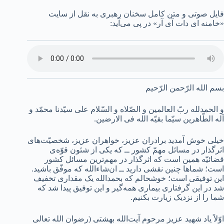
فایل صوتی و متن کامل سخنان رهبری به نقل از سایت
«خامنه ای دات آی آر» در پی می‌آید:
بسم الله الرّحمن الرّحیم
و الحمدلله ربّ العالمین و الصّلاه و السّلام علی سیّدنا محمّد و
آله الطّاهرین سیّما بقیّه الله فی الارضین.
خیلی خوش ‌آمدید برادران عزیز، خواهران عزیز، شخصیّت‌های
اثرگذار در مسائل مهمّ کشور ــ که یکی از شئون قوّه‌ی
قضائیّه همین است که اثرگذار در مهم‌ترین مسائل کشور
است؛ شماها چنین نقشی دارید ــ ان‌شاءالله که موفّق باشید.
این توفیقی است؛ خوشحالم که بحمدالله یک مقداری تخفیف
شد در این گرفتاری بیماری همه‌گیر و این توفیق پیدا شد که
شما را از نزدیک زیارت بکنیم.
اوّلاً یاد شهید عزیز مرحوم آیت‌الله بهشتی (رضوان‌ الله ‌تعالی