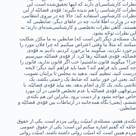
نظرات کارشناسی‌ای دارند که اینها تحقیق‌‌شده است، این
نظرات کارشناسی را هم ندیده نگیرند؛ قوّه‌ی قضائیّه از این
نظرات کارشناسی استفاده کند؛ حالا چه در نیروی انتظامی،
چه در وزارت اطّلاعات، چه در جاهای دیگر، ضابطینی که
هستند، گاهی نظرات تخصّصی و کارشناسی‌شده‌ای دارند؛ به
این نظرات توجّه بشود.
یک مسئله‌ی دیگر [این است که] ضابطین به ما مکرّر شکایت
میکنند که مثلاً ما وقتی اعتراض میکنیم که چرا فلان مورد را
برخورد نکردید، میگویند ما برخورد کردیم، دادیم به قوّه‌ی
قضائیّه، قوّه‌ی قضائیّه رها کرد. از قوّه‌ی قضائیّه میپرسیم
چرا؟ میگویند قانون نداشتیم! خب اگر قانون ندارید، قانون را
چه کسی باید فراهم کند؟ شما باید فراهم کنید دیگر؛ لایحه
درست کنید، تنظیم کنید، بدهید به مجلس تا برایتان تصویب
کند. یعنی این جور نباشد که ضابط یک زحمتی بکشد، یک
تلاشی بکند، یک کاری انجام بدهد، بعد بیاید قوّه‌ی قضائیّه، با
بی‌توجّهی قوّه‌ی قضائیّه یا عدم تخصّص قاضی در آن مورد
خاص مواجه بشود و از دست برود. بنابراین این هم نکته‌ی
ششم، [یعنی] نگاه همه‌جانبه در ارتباطات بین قوّه‌ی قضائیّه و
ضابطین.
نکته‌ی هفتم، مسئله‌ی امنیّت روانی مردم است. یکی از حقوق
عامّه که گفتم اشاره میکنم این است؛ یکی از حقوق عمومی
مردم همین است که امنیّت روانی داشته باشند. امنیّت روانی