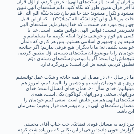
و قرآن پُر است [از سنّت‌های الهی]؛ عرض کردم، از اوّل قرآن
تا آخر قرآن همین‌ طور که نگاه کنید، دائم سنّت‌های الهی تبیین
میشود و تکرار میشود؛ چند جا هم بیان شده: سُنَّهَ اللهِ الَّتی قَد
خَلَت مِن قَبلُ وَ لَن تَجِدَ لِسُنَّهِ اللهِ تَبدیلًا(۲۲) ــ که از این قبیل
چهار پنج مورد هم هست ــ که خدا [میفرماید] سنّت‌های الهی
تغییرپذیر نیست؛ قوانین الهی، قوانین متقنی است. خدا با
کسی هم قوم و خویشی ندارد؛ اینکه بگوییم ما مسلمانیم و
شیعه‌ایم و جمهوری اسلامی هستیم، پس هر کاری که دلمان
خواست بکنیم، نه؛ ما با دیگران هیچ فرقی نداریم؛ اگر چنانچه
خودمان را با موضوع آن سنّت‌های دسته‌ی اوّل تطبیق کردیم،
نتیجه‌اش آن است؛ اگر با موضوع سنّت‌های دسته‌ی دوّم
تطبیق کردیم، نتیجه‌اش این است؛ بروبرگرد ندارد.
ما در سال ۶۰، در مقابل این همه حادثه و شدّت عمل توانستیم
روی پای خودمان بِایستیم و دشمن را ناامید کنیم، امروز هم
میتوانیم؛ خدای سال ۶۰، همان خدای امسال است؛ خدای
دورانهای سختی و دورانهای گوناگون یکی است، همه‌ی
سنّت‌های الهی هم سر جایش است. سعی کنیم خودمان را
مصداق سنّت‌های الهی در راه پیشرفت قرار بدهیم؛ سعی‌مان
این باشد.
بپردازیم به مسائل قوه‌ی قضائیّه. خب جناب آقای محسنی
گزارش خوبی دادند؛ برخی از این نکاتی که من یادداشت کردم