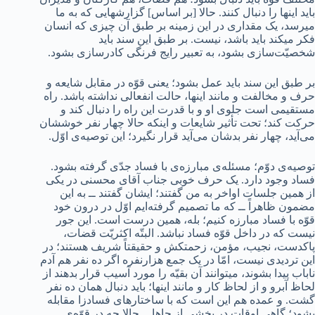
باید اینها را دنبال کنند. حالا [بر اساس] گزارشهایی که به ما
میرسد، یک مقداری در این زمینه بر طبق آن چیزی که انسان
فکر میکند باید باشد، نیست. بر طبق این سند باید
شخصیّت‌سازی بشود، به تعبیر رایج فرنگی کادرسازی بشود.
بر طبق این سند باید عمل بشود؛‌ یعنی قوّه در مقابل شایعه و
حرف و مخالفت و مانند اینها، حالت انفعالی نداشته باشد. راه
مستقیمی است جلوی او و با قدرت این راه را دنبال کند و
حرکت کند؛ تحت تأثیر شایعات و اینکه حالا چهار نفر خوششان
می‌آید، چهار نفر بدشان می‌آید قرار نگیرد؛ این توصیه‌ی اوّل.
توصیه‌ی دوّم؛ مسئله‌ی مبارزه‌ی با فساد جدّی گرفته بشود.
فساد وجود دارد. یک حرف خوبی جناب آقای محسنی در یکی
از همین جلسات اواخر به من گفتند؛ ایشان گفتند ــ به این
مضمون ظاهراً ــ که ما تصمیم گرفته‌ایم اوّل در درون خود
قوّه با فساد مبارزه کنیم؛ بله، همین درست است. این جور
نیست که در داخل قوّه فساد نباشد. البتّه اکثریّت قضات،
پاکدست، نجیب، مؤمن، زحمتکش و حقیقتاً ‌شریف هستند؛ در
این تردیدی نیست، امّا در یک جمع هزارنفره اگر ده نفر هم آدم
ناباب پیدا بشوند، میتوانند آن بقیّه را مورد آسیب قرار بدهند از
لحاظ آبرو و از لحاظ کار و مانند اینها؛ باید دنبال همان ده نفر
گشت. و عمده هم این است که با ساختارهای فسادزا مقابله
بشود؛ گاهی اوقات در بخشی‌ از جاها ــ حالا چه در قوّه‌ی