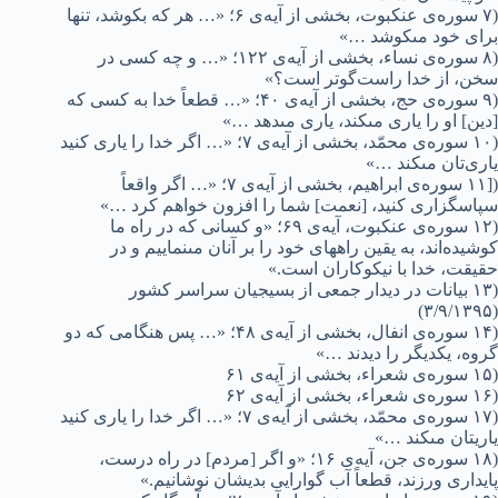
(۷ سوره‌ی عنکبوت، بخشی از آیه‌ی ۶؛ «… هر که بکوشد، تنها
براى خود مىکوشد …»
(۸ سوره‌ی نساء، بخشی از آیه‌ی ۱۲۲؛ «… و چه کسى در
سخن، از خدا راست‌گوتر است؟»
(۹ سوره‌ی حج، بخشی از آیه‌ی ۴۰؛ «… قطعاً خدا به کسى که
[دین] او را یارى مىکند، یارى مىدهد …»
(۱۰ سوره‌ی محمّد، بخشی از آیه‌ی ۷؛ «… اگر خدا را یارى کنید
یاری‌تان مىکند …»
([۱۱ سوره‌ی ابراهیم، بخشی از آیه‌ی ۷؛ «… اگر واقعاً
سپاسگزارى کنید، [نعمت] شما را افزون خواهم کرد …»
(۱۲ سوره‌ی عنکبوت، آیه‌ی ۶۹؛ «و کسانى که در راه ما
کوشیده‌اند، به یقین راههاى خود را بر آنان مىنماییم و در
حقیقت، خدا با نیکوکاران است.»
(۱۳ بیانات در دیدار جمعی از بسیجیان سراسر کشور
(۳/۹/۱۳۹۵)
(۱۴ سوره‌ی انفال، بخشی از آیه‌ی ۴۸؛ «… پس هنگامى که دو
گروه، یکدیگر را دیدند …»
(۱۵ سوره‌ی شعراء، بخشی از آیه‌ی ۶۱
(۱۶ سوره‌ی شعراء، بخشی از آیه‌ی ۶۲
(۱۷ سوره‌ی محمّد، بخشی از آیه‌ی ۷؛ «… اگر خدا را یارى کنید
یاریتان مىکند …»
(۱۸ سوره‌ی جن، آیه‌ی ۱۶؛ «و اگر [مردم] در راه درست،
پایدارى ورزند، قطعاً آب گوارایى بدیشان نوشانیم.»