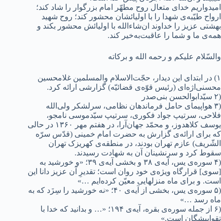
امیدواریم خدای متعال روح مطهّر امام بزرگوار را شاد کند؛
ارواح طیّبه‌ی شهدا را با اولیائشان محشور کند؛ روح شهید
بهشتی عزیز را خداوند ان‌شاء‌الله با اولیائش محشور بکند و
همه‌ی ما و شما را عاقبت‌به‌خیر کند.
والسّلام علیکم و رحمه ‌الله و برکاته
۱) در ابتدای این دیدار، حجّت‌الاسلام والمسلمین غلامحسین
محسنی‌اژه‌ای (رئیس قوّه‌ی قضائیّه) گزارشی ارائه کرد.
(۲ سیّدابوالحسن بنی‌صدر
(۳ هواپیمای حامل فرماندهان نظامی، سرلشکر ولی‌الله
فلاحی، سرتیپ جواد فکوری، سرتیپ سیّدموسی نامجو،
یوسف کلاهدوز، و محمّد جهان‌آرا، در هفتم مهر ۱۳۶۰ در حالی
که برای ارائه‌ی گزارش به حضرت امام خمینی (قدّس سرّه
الشّریف) عازم تهران بودند، در منطقه‌ی کهریزک تهران
سقوط کرد و سرنشینان آن به شهادت رسیدند.
(۴ سوره‌ی یس، آیه‌ی ۳۸ و بخشی آیه‌ی ۳۹؛ «و خورشید به
[سوى] قرارگاه ویژه‌ی خود روان است؛ تقدیرِ آن عزیز دانا این
است. و براى ماه منزلهایى معیّن کرده‌ایم …»
(۵ سوره‌ی یس، بخشی از آیه‌ی ۴۰؛ «نه خورشید را سِزَد که به
ماه رسد …»
(۶ از جمله سوره‌ی بقره، آیه‌ی ۱۹۴؛ «… و بدانید که خدا با
تقواپیشگان است.»