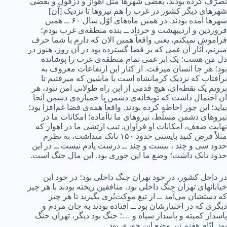
تصرّف کرده بودند، بعضی شهرها مثل اهواز و دزفول و بعضی
شهرهای دیگر کشور در غرب را هم نیروها تا نزدیک [آن]
شهرها آمده بودند. در همین ماه‌های اوّل سال ۶۰ ــ همین
فروردین و اردیبهشت و خرداد ــ بنده منطقه‌ی غرب بودم؛
فراموش نمیکنم، یعنی واقعاً همین الان که دارم با شما حرف
میزنم، آثار آن غمی که بر فضا گسترده بود در آن روز، هنوز در
دل من هست؛ یک ابر غمی تمام منطقه‌ی غرب را پوشانده
بود؛ هر جا انسان میرفت. از کنار این ارتفاعات معروف به
برآفتاب که نزدیک کرمانشاه است با ماشین که میرفتیم تا
برویم یک نقطه‌ای، هیچ قدمی از این راه طولانی امن نبود، هر
آن احتمال داشت که توپخانه‌ی دشمن یا خمپاره‌ی دشمن آنجا
بیاید؛ این جور احاطه کرده بودند. واقعاً همه‌ی فضا غم‌افزا بود؛
نیروهای دشمن مسلّط، نیروهای ما ناآماده؛ امکانات ما در
نهایت ضعف، امکانات او فراوان. تیپ ارتشی ما در اهواز که
مثلاً فرض کنید بایستی حدود ۱۵۰ تانک میداشت، به نظرم
حدود سی و چند ، بیست و چند ــ درست یادم نیست ــ در این
حدود تانک داشت؛ وضع ما این جوری بود. این مال جنگ است.
در داخل کشور، در خود تهران جنگ داخلی بود؛ در خود این
خیابانهای تهران جنگ داخلی بود. منافقین ریخته بودند با هر چیز
که دستشان می‌آمد ــ از تیغ موکت‌بُری بگیرید تا هر چیز
دیگری که در اختیارشان بود ــ افتاده بودند به جان مردم و
پاسدار کمیته و پاسدار سپاه و …؛ جنگ بود دیگر، تهران جنگ
بود. ایّام هفتم تیر وضع این جوری بود.