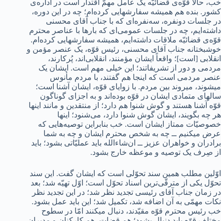
خب، حالا قوّه‌ی قضائیّه یک عامل مهمّ اقتدار است در اداره‌ی
کشور. بنده هم همیشه سفارشهایی کرده‌ام؛ چه در این دوره،
در جلسات دونفره، سه‌نفره‌ای که با جناب آقای محسنی
داشته‌ایم، چه در جلسات عمومی‌ای که بارها با عناصر محترم
قوّه‌ی قضائیّه ملاقات داشته‌ایم، همیشه سفارشهایی کرده‌ام.
خوشبختانه جناب آقای محسنی، رئیس قوّه، یک عنصر مؤمن و
انقلابی [است]؛ واقعاً ایشان مؤمنند، انقلابی‌اند، پُرکارند،
مردمی و دور از تشریفاتند؛ این خیلی مهم است. ایشان یک
عنصر مردمی است که اینجا هم گفتند، با مردم مأنوس
میشوند، میروند بین مردم. با زوایای قوّه، ایشان آشنا است؛
سالهای متمادی ایشان در قوّه بوده‌اند و به اجزای گوناگون
قوّه آشنا هستند و گوش شنوا هم دارد؛ از منتقدین و مانند اینها
هر چه بگویند، ایشان گوش شنوا دارد، می‌شنود؛ اینها
خصوصیّات ممتاز ایشان است. خب بنابراین توصیه‌هایی که
عرض میکنیم ــ چه به شخص محترم ایشان و چه به شما
برادران و خواهران عزیز ــ ان‌شاءالله باید عملیّاتی بشود؛ باید
از صِرف یک توصیه و موعظه خارج بشود.
اوّلین مطلب همین سند تحوّلی است که ایشان گفت. این سند
تحوّل یکی از مترقّی‌ترین اسناد تحوّل است؛ اوّل تهیّه شد؛ بعد
در زمان جناب آقای رئیسی تجدید نظر شد؛ در این تجدید نظر
نکات مهمّی به آن اضافه شد، تکمیل شد؛ این باید عمل بشود.
خب رئیس محترم قوّه مقیّدند، دنبال میکنند امّا در سطوح
مختلف قوّه باید دنبال بشود؛ هم قضات، هم کارکنان و مدیران