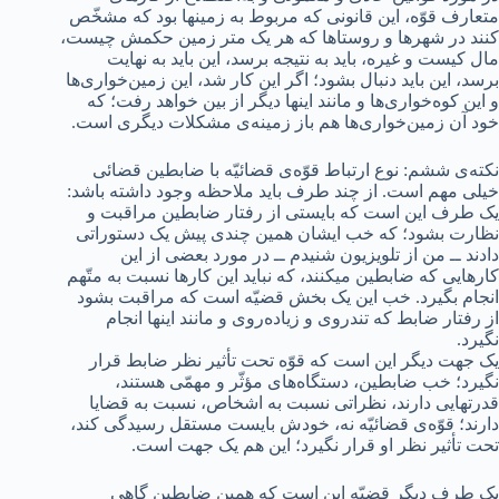
متعارف قوّه، این قانونی که مربوط به زمینها بود که مشخّص
کنند در شهرها و روستاها که هر یک متر زمین حکمش چیست،
مال کیست و غیره، باید به نتیجه برسد، این باید به نهایت
برسد، این باید دنبال بشود؛ اگر این کار شد، این زمین‌خواری‌ها
و این کوه‌خواری‌ها و مانند اینها دیگر از بین خواهد رفت؛ که
خود آن زمین‌خواری‌ها هم باز زمینه‌ی مشکلات دیگری است.
نکته‌ی ششم: نوع ارتباط قوّه‌ی قضائیّه با ضابطین قضائی
خیلی مهم است. از چند طرف باید ملاحظه وجود داشته باشد:
یک طرف این است که بایستی از رفتار ضابطین مراقبت و
نظارت بشود؛ که خب ایشان همین چندی پیش یک دستوراتی
دادند ــ من از تلویزیون شنیدم ــ در مورد بعضی از این
کارهایی که ضابطین میکنند، که نباید این کارها نسبت به متّهم
انجام بگیرد. خب این یک بخش قضیّه است که مراقبت بشود
از رفتار ضابط که تندروی و زیاده‌روی و مانند اینها انجام
نگیرد.
یک جهت دیگر این است که قوّه تحت تأثیر نظر ضابط قرار
نگیرد؛ خب ضابطین، دستگاه‌های مؤثّر و مهمّی هستند،
قدرتهایی دارند، نظراتی نسبت به اشخاص، نسبت به قضایا
دارند؛ قوّه‌ی قضائیّه نه، خودش بایست مستقل رسیدگی کند،
تحت تأثیر نظر او قرار نگیرد؛ این هم یک جهت است.
یک طرف دیگر قضیّه این است که همین ضابطین گاهی