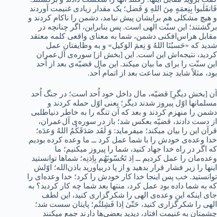
فَانقَلَبوا بِنِعمَهٍ مِنَ اللهِ وَ فَضل؛ یک مقدار زیادی غنیمت آوردند
و هیچ مشکلی هم برایشان پیش نیامد، دشمن را ناکام کردند و
برگشتند؛ این سنّت الهی است. پس بنابراین، اگر چنانچه در
مقابل هراس‌افکنی دشمن، شما به معنای واقعی کلمه معتقد
شدید که «حَسبُنَا اللهُ وَ نِعمَ الوَکیل» و به وظایفتان عمل
کردید، نتیجه‌اش این است. این [بخش از] سوره‌ی آل‌عمران
این سنّت را برای ما بیان میکند. این مال قضیّه‌ی بعد از اُحد
بود، مثلاً شاید چند ساعت بعد از اتمام اُحد.
آن [بخش دیگرِ] قضیّه، مال داخل خود اُحد است؛ در جنگ اُحد
مسلمانها اوّل پیروز شدند دیگر؛ یعنی اوّل حمله کردند و
دشمن را منهزم کردند و بعد که آن تنگه را به خاطر دنیاطلبی
از دست دادند، قضیّه بعکس شد؛ باز در سوره‌ی آل‌عمران،
قرآن این را بیان میکند؛ میفرماید: وَ لَقَد صَدَقَکُمُ اللهُ وَعدَه؛
خدا وعده‌ی خودش را با شما عمل کرد ــ ما وعده کرده بودیم
که اگر در راه خدا جهاد کنید، شما را پیروز میکنیم؛ ما
وعده‌مان را عمل کردیم ــ اِذ تَحُسّونَهُم بِاِذنِه؛ شماها توانستید
اینها را زیر فشار قرار بدهید و از پا دربیاورید باذن‌الله؛ اوّلش
توانستید. خب پس اینجا خدا کار خودش را کرد؛ خدا وعده‌ای را
که به شما داده بود عمل کرد، منتها بعد شما چه کار کردید؟‌ به
جای اینکه این وعده‌ی الهی را شکرگزاری کنید، این لطف
الهی را شکرگزاری کنید، حَتّىٰ اِذا فَشِلتُم؛ پایتان سست شد؛
چشمتان به غنیمت افتاد، دیدید بعضی‌ها دارند جمع میکنند