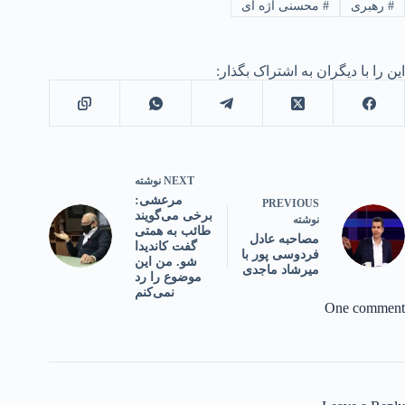
#
رهبری
#
محسنی اژه ای
این را با دیگران به اشتراک بگذار:
NEXT
نوشته
مرعشی:
PREVIOUS
برخی می‌گویند
نوشته
طائب به همتی
مصاحبه عادل
گفت کاندیدا
فردوسی پور با
شو. من این
میرشاد ماجدی
موضوع را رد
نمی‌کنم
One comment