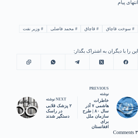
انتهای پیام
#
سوخت قاچاق
#
قاچاق
#
محمد فاضلی
#
وزیر نفت
این را با دیگران به اشتراک بگذار:
PREVIOUS
نوشته
NEXT
نوشته
خاطرات
۲ پزشک قلابی
هاشمی ۷ آذر
در راسک
سال ۸۰ | طرح
دستگیر شدند
سازمان ملل
برای
افغانستان
۳ Comments