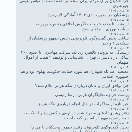
چرا خندیدن برای مردم ایران سخت‌تر شده است؟ | عباس نعیمی
جورشری
۱۵ مرداد ۱۴۰۵
پزشکیان: در مدیریت دی ۱۴۰۴ آمادگی لازم نبود
۱۵ مرداد ۱۴۰۵
از منیت تا وحدت؛ روایت نگرش اخلاقی رئیس‌جمهور به
سیاست‌ورزی | ابراهیم شیخ
۱۴ مرداد ۱۴۰۵
ساعت پخش گفت‌وگوی تلویزیونی رئیس جمهور پزشکیان از
شبکه‌ی ۱ و خبر
۱۴ مرداد ۱۴۰۵
رسیدگی به پرونده کلاهبرداری یک شرکت مهاجرتی با حدود ۳۰۰
شاکی در دادسرای تهران | شناسایی و توقیف ۲ همت از اموال
متهمان
۱۴ مرداد ۱۴۰۵
معتضد: عبدالله شهبازی هم مورد حمایت حکومت پهلوی بود و هم
جمهوری اسلامی
۱۴ مرداد ۱۴۰۵
چرا توافق ایران و عمان درباره‌ی تنگه هرمز اعلام نشد؟
۱۴ مرداد ۱۴۰۵
پوست خربزه تحلیلگران غربی | رضا رئیسی
۱۳ مرداد ۱۴۰۵
خبر تازه از مذاکرات در حال انجام درباره‌ی تنگه هرمز
۱۳ مرداد ۱۴۰۵
دفتر رهبری: ادعای مطرح شده درباره‌ی واکنش رهبر انقلاب به
نامه رئیس‌جمهور از اساس کذب است
۱۳ مرداد ۱۴۰۵
پخش گفت‌وگوی تلویزیونی رئیس‌جمهور پزشکیان با مردم: