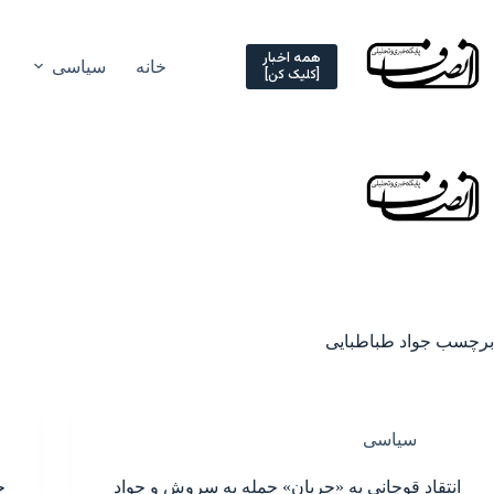
Ski
t
conten
همه اخبار
خانه
سیاسی
[کلیک کن]
برچسب
جواد طباطبایی
سیاسی
انتقاد قوچانی به «جریان» حمله به سروش و جواد
ج