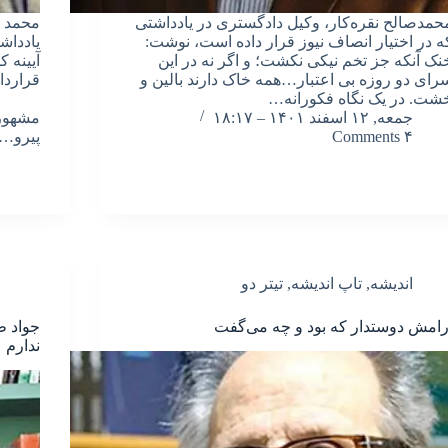
حمدصالح نقره‌کار، وکیل دادگستری در یادداشتی
محمد ز
ه در اختیار انصاف نیوز قرار داده است، نوشت:
یادداش
نک آنکه جز تخم نیکی نکشت؛ و اگر نه در این
آیینه ک
رای دو روزه بی اعتبار…همه خاک دارند بالین و
قرار
شت. در یک نگاه فکورانه…
ممک
جمعه, ۱۲ اسفند ۱۴۰۱ – ۱۸:۱۷
مشهور 
۴ Comments
پیرو…
اندیشه
,
تاپ اندیشه
,
تیتر دو
رامش دوستدار که بود و چه می‌گفت
جواد ط
ندارم