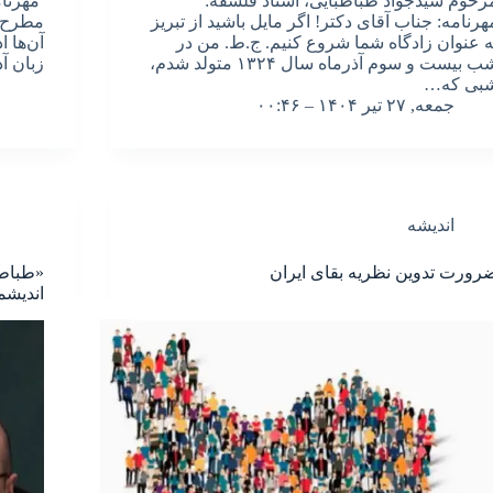
رحوم سیدجواد طباطبایی، استاد فلسفه:
مهرنام
هرنامه: جناب آقای دکتر! اگر مایل باشید از تبریز
مطرح م
ه عنوان زادگاه شما شروع کنیم. ج.ط. من در
آن‌ها 
شب بیست‌ و سوم آذرماه سال ۱۳۲۴ متولد شدم،
زبان 
بی که…
جمعه, ۲۷ تیر ۱۴۰۴ – ۰۰:۴۶
اندیشه
رورت تدوین نظریه بقای ایران
«طباطب
اندیشم