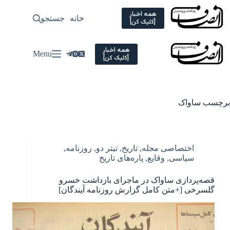
Ski
t
همه اخبار
خانه
جستجو
سیاسی
[کلیک کن]
conten
همه اخبار
Menu
[کلیک کن]
برچسب
ساواک
اختصاصی مجله
,
تاریخ
,
تیتر دو
,
روزنامه
,
سیاسی
,
وقایع
,
پاره‌های تاریخ
قصه‌پردازی ساواک در ماجرای بازداشت خسرو
گلسرخی [+متن کامل گزارش روزنامه آیندگان]