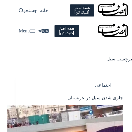
Ski
t
همه اخبار
خانه
جستجو
سیاسی
[کلیک کن]
conten
همه اخبار
Menu
[کلیک کن]
برچسب
سیل
اجتماعی
جاری شدن سیل در عربستان