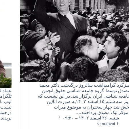
یزگرد گرامیداشت سالروز درگذشت دکتر محمد
صدق توسط گروه جامعه شناسی حقوق انجمن
عمادال
امعه شناسی ایران برگزار شد. در این نشست که
تلگرام
روز سه شنبه ۱۵ اسفند ۱۴۰۲به صورت آنلاین
توپ با
خش شد چهار سخنران به موضوع میراث
نیست. 
موکراتیک مصدق پرداختند.…
شنبه, ۲۶ اسفند ۱۴۰۲ – ۰۹:۲۰
بریدند
۱ Comment