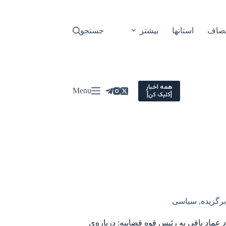
نصاف
استانها
بیشتر
جستجو
همه اخبار
Menu
[کلیک کن]
برگزیده
,
سیاسی
د عماد باقی به رئیس قوه قضاییه: درباره‌ی