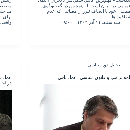
فافیت» مهم‌ترین عامل شکل‌گیری بحران اعتماد
رئیس ق
مومی در ایران است. او همچنین در گفت‌وگوی
مصطفی 
فصیلی خود با انصاف نیوز از مصائبی که عدم
مداخله
فافیت‌ها…
برای ا
سه شنبه, ۱۱ آذر ۱۴۰۴ – ۰۸:۰۰
واقعی
تحلیل دو
,
سیاسی
امه ترامپ و قانون اساسی | عماد باقی
عماد ب
در اجر