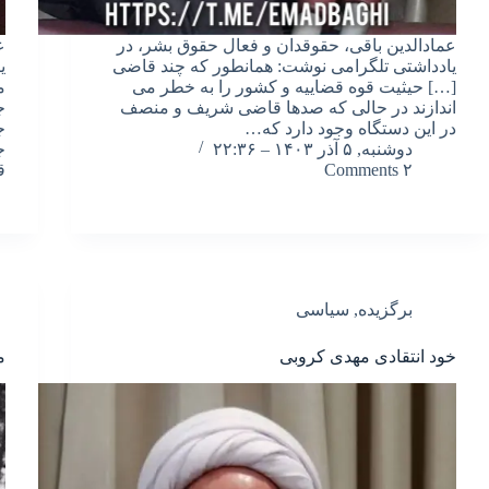
عمادالدین باقی، حقوقدان و فعال حقوق بشر، در
ع
یادداشتی تلگرامی نوشت: همانطور که چند قاضی
ی
[…] حیثیت قوه قضاییه و کشور را به خطر می
م
اندازند در حالی که صدها قاضی شریف و منصف
ج
در این دستگاه وجود دارد که…
ج
دوشنبه, ۵ آذر ۱۴۰۳ – ۲۲:۳۶
ج
۲ Comments
ق
برگزیده
,
سیاسی
خود انتقادی مهدی کروبی
م