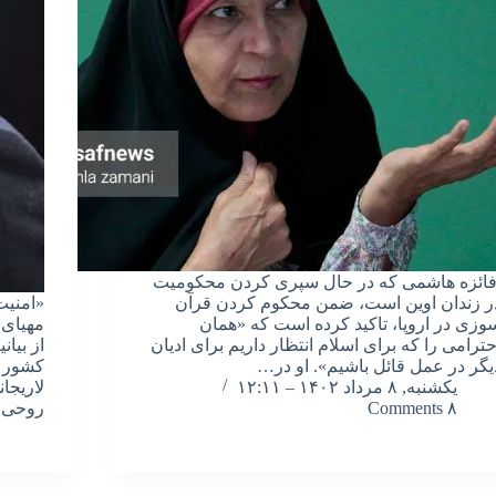
ائزه هاشمی که در حال سپری کردن محکومیت
ر زندان اوین است، ضمن محکوم کردن قرآن
«امنیت
وزی در اروپا، تاکید کرده است که «همان
مهیای 
حترامی را که برای اسلام انتظار داریم برای ادیان
از بیان
یگر در عمل قائل باشیم». او در…
کشور س
یکشنبه, ۸ مرداد ۱۴۰۲ – ۱۲:۱۱
لاریجا
۸ Comments
روحی