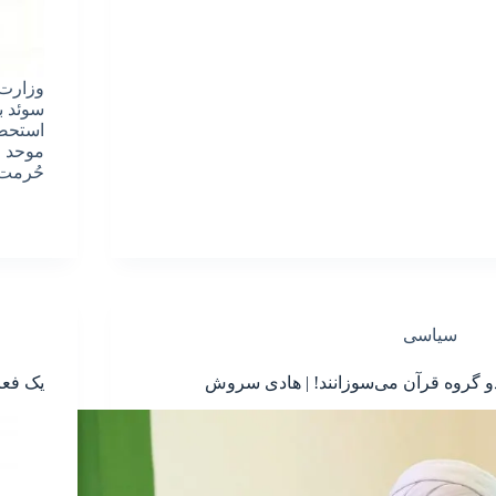
وزارت 
سوئد با
استحضا
موحد و
حُرمت 
سیاسی
و گروه قرآن می‌سوزانند! | هادی سروش
یک فعا