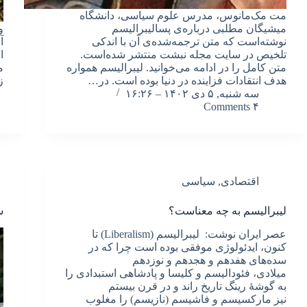
مت مک‌مانوس، مدرس علوم سیاسی، دانشگاه
میشیگان مطلبی درباره‌ی پسالیبرالیسم
و
نوشته‌است که متن ترجمه‌شده‌ی آن با اندکی
آ
تلخیص در سایت مجله نبشت منتشر شده‌است.
ا
متن کامل را در ادامه می‌خوانید. لیبرالیسم همواره
م
هدف انتقادات فزاینده در دنیا بوده است. در…
ز
سه شنبه, ۵ دی ۱۴۰۲ – ۱۶:۲۶
۴ Comments
اقتصادی
,
سیاسی
لیبرالیسم به چه معناست؟
س
عصر ایران نوشت: لیبرالیسم (Liberalism) تا
کنون، ایدئولوژی موفقی بوده است چرا که در
سده‌های هفدهم و هجدهم و نوزدهم
میلادی، فئودالیسم و کلیسا و پادشاهی استبدادی را
به گوشۀ رینگ تاریخ راند و در قرن بیستم
نیز مارکسیسم و فاشیسم (نازیسم) را مغلوب