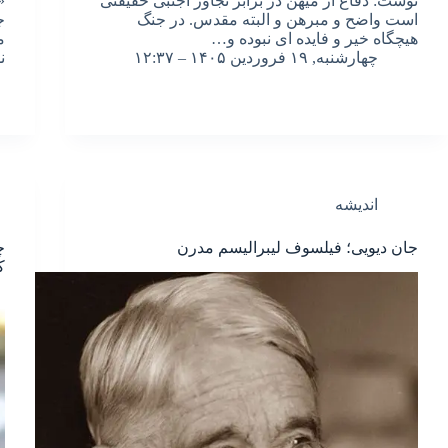
نوشت: دفاع از میهن در برابر تجاوز اجنبی حقیقتی
«
است واضح و مبرهن و البته مقدس. در جنگ
ج
هیچگاه خیر و فایده ای نبوده و…
م
چهارشنبه, ۱۹ فروردین ۱۴۰۵ – ۱۲:۳۷
ن
اندیشه
جان دیویی؛ فیلسوف لیبرالیسم مدرن
چ
ک