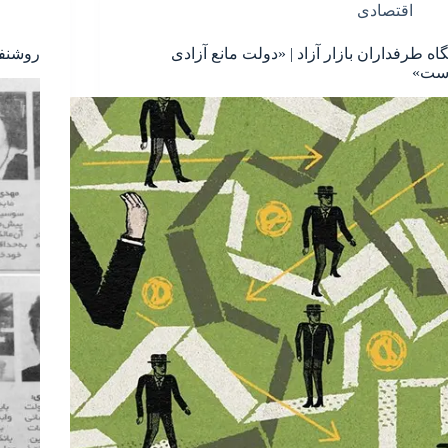
اقتصادی
گاه طرفداران بازار آزاد | «دولت مانع آزادی
روشنفک
ست»