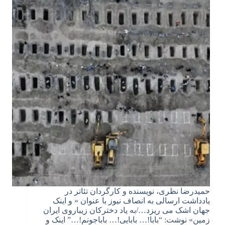
حمیدرضا نظری، نویسنده و کارگردان تئاتر در
یادداشت ارسالی به انصاف نیوز با عنوان « و اینک
جهان اشک می ریزد…/به یاد دخترکان زیباروی ایران
زمین» نوشت: “بابا!… بابایی!… باباجونم!…” اینک و