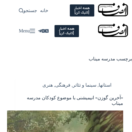
Ski
t
همه اخبار
خانه
جستجو
سیاسی
[کلیک کن]
conten
همه اخبار
Menu
[کلیک کن]
برچسب
مدرسه میناب
استانها
,
سینما و تئاتر
,
فرهنگی
,
هنری
«آخرین گوزن» انیمیشنی با موضوع کودکان مدرسه
میناب