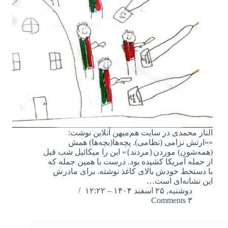
الناز محمدی در سایت هم‌میهن آنلاین نوشت:
««ارتش نزامی (نظامی). پچه‌ها(بچه‌ها) همش
(همه‌شون) موردن{مردند}» این را میکائیل شب قبل
از حمله آمریکا کشیده بود. درست با همین جمله که
با دستخط خودش بالای کاغذ نوشته. برای مادرش
این نشانه‌ای است…
دوشنبه, ۲۵ اسفند ۱۴۰۴ – ۱۲:۲۲
۳ Comments