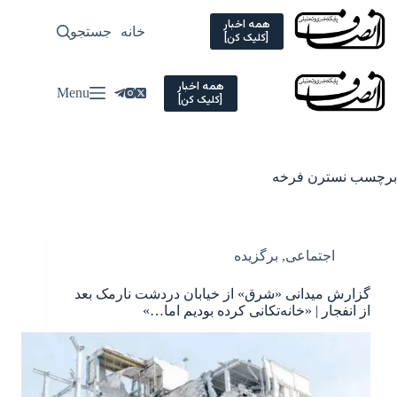
Ski
t
همه اخبار
خانه
جستجو
سیاسی
[کلیک کن]
conten
همه اخبار
Menu
[کلیک کن]
برچسب
نسترن فرخه
اجتماعی
,
برگزیده
گزارش میدانی «شرق» از خیابان دردشت نارمک بعد
از انفجار | «خانه‌تکانی کرده بودیم اما…»