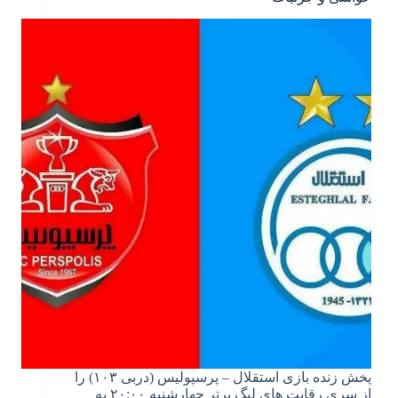
پخش زنده بازی استقلال – پرسپولیس (دربی ۱۰۳) را
از سری رقابت های لیگ برتر چهارشنبه ۲۰:۰۰ به