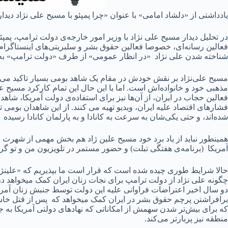
یادداشتی از «دلشاد امامی» با عنوان «چرا پمپئو با مسیح علی نژاد دی
در تحلیل دیدار مسیح علی نژاد با وزیر امور خارجه‌ی دولت ترامپ، پمپ
فعالین رسانه‌ای، خصوصا فعالین حقوق بشر و سلبریتی‌های اینستاگرام و
شناخته شدن علی نژاد «در انظار عمومی» از طرف «دولت ترامپ» به عنو
مسیح علی‌نژاد بر نقش خودش در مقام یک شاهد بومی بسیار تاکید می‌
مذهبی خود و خانواده‌‌‌اش است. اما با این حال این تمام کارکرد مسیح
فعالین حجاب در ایران، از آن‌ها نیز برای استفاده‌ی دولت آمریکا، شا
فشارهای اقتصاد علیه ایران، ویدیو تهیه می کنند. از این شاهدان بوم
شده‌اند، و حتی یکی‌شان به سرعت به کانادا و به پارلمان کانادا رسید
همینطور نباید از یاد برد خود مسیح علین ژاد هم بخش مهمی از شهر
آمریکا (برنامه‌ی هفتگی تبلت) و حضور مستمر در تلویزیون من و تو گ
حالا شرایط طوری چیده شده است که قرار است ما بپذیریم که «علین
چگونه علی نژاد از دولت ترامپ برای نجات زنان ایران کمک میخواهد در 
دو سال اخیر اعتراضات فراوانی علیه این دولت توسط جنبش زنان آمریکا
برافراشتن پرچم حقوق بشر در ایران کمک میخواهد که پس از قتل خاشقچ
که برای بیش‌تر شدن سهمش از امکاناتی که نهاد‌های دولتی آمریکا به 
منطقه نیز پربارتر می‌کند.