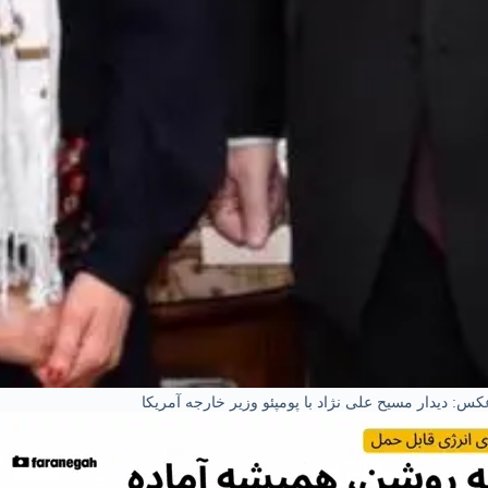
کس: دیدار مسیح علی نژاد با پومپئو وزیر خارجه آمریکا