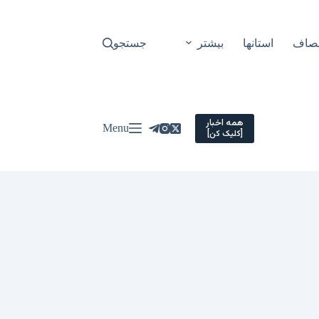
نصاف
استانها
بیشتر
جستجو
همه اخبار
Menu
[کلیک کن]