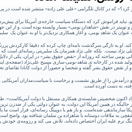
دار کرد؟» که در کانال تلگرامی «علی علی زاده» منتشر شده است در پی 
ئو، نباید فراموش کرد که دستگاه سیاست خارجه‌ی آمریکا برای پیش‌برد
 توییتر در نقش «شاهدان بومی» بسیار وابسته بوده است. و از این جهت
ان یک شاهد بومی، و آغاز همکاری نزدیک‌تر با او به عنوان یک سلبر
کند. او به تازگی سرگذشت نامه‌ای چاپ کرده که دقیقا کارکردش پررن
 علی نژاد نیست. بلکه علی نژاد همزمان یک سلبریتی رسانه‌ای است که ب
هدانی بومی ساخته که روزانه از «نقض حقوق بشر» در ایران، یکی از دل
ی تولید شده در کارخانه ی شاهد-بومی-سازی مسیح علی‌نژاد (صفحه‌ی ای
ه و از نقض حقوق بشر گفته و شخصا و حضوراً از دولت کانادا تقاضای ت
ت و درآمدش را از طریق نشست و برخاست‌ با سیاست‌مداران آمریکایی
رفته، به دست آورده است.
ژاد اکنون شخصیتی شایسته‌ی همکاری مستقل با دولت آمریکاست». طو
حالیکه در همین آمریکا این دولت، به عنوان دولتی یکی از ضدزن ترین 
 سازماندهی شده‌است. و باز هم با دوپینگ رسانه‌ای، قرار است ما یاد
ی به ملاقات دوستانه با شاهزاده بن سلمان شتافته بود. واضح ا‌ست 
جنگ نرم علیه ایران اختصاص داده‌اند، تلاش می کند و رزومه‌ی خودش ر