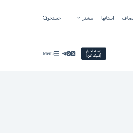
نصاف
استانها
بیشتر
جستجو
همه اخبار
Menu
[کلیک کن]