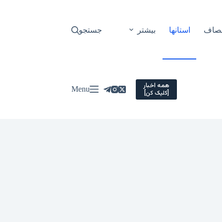
نصاف
استانها
بیشتر
جستجو
همه اخبار
Menu
[کلیک کن]