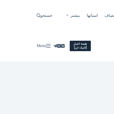
نصاف
استانها
بیشتر
جستجو
همه اخبار
Menu
[کلیک کن]