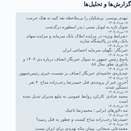
گزارش‌ها و تحلیل‌ها
مهدی یونسی: پزشکیان را بی‌ملاحظه نقد کنید نه هتک حرمت
۱۸ مرداد ۱۴۰۵
شوک تازه به لیونل مسی | پدر اسطوره درگذشت
۱۷ مرداد ۱۴۰۵
«شرایط ویژه» در مزایده املاک بانک سرمایه و مزایده سهام
بانک رفاه در پالایشگاه شازند
۱۷ مرداد ۱۴۰۵
خبرنگار؛ نگهبان سرمایه اجتماعی ایران
۱۷ مرداد ۱۴۰۵
پاسخ رئیس جمهور به سوال خبرنگار انصاف درباره دی ۱۴۰۴ و
یادآوری نطق سال ۸۸
۱۷ مرداد ۱۴۰۵
چندپاره‌ی حاشیه‌ای خبرنگار انصاف بر نشست خبری رئیس‌جمهور
۱۷ مرداد ۱۴۰۵
آخرین خبر از پرونده‌ی قتل حمیدرضا رجب‌زاده مداح: ۴ نفر
دستگیر شدند
۱۷ مرداد ۱۴۰۵
محمد خدادی: کارکرد روابط عمومی به تبلیغ مدیران تبدیل شده
است
۱۷ مرداد ۱۴۰۵
ننه دلاورهای ایرانی | محمدرضا تاجیک
۱۷ مرداد ۱۴۰۵
حمیدرضا رجب‌زاده مداح کیست و چطور به قتل رسید؟
۱۷ مرداد ۱۴۰۵
محمدعلی سبحانی: پیمان مکه تهدیدی برای ایران نیست