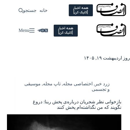
Ski
t
همه اخبار
خانه
جستجو
سیاسی
[کلیک کن]
conten
همه اخبار
Menu
[کلیک کن]
روز
اردیبهشت ۱۹, ۱۴۰۵
زرد خبر
,
اختصاصی مجله
,
تاپ مجله
,
موسیقی
و تجسمی
بازخوانی نظر شجریان درباره‌ی پخش ربنا: دروغ
نگویند که من نگذاشته‌ام پخش کنند