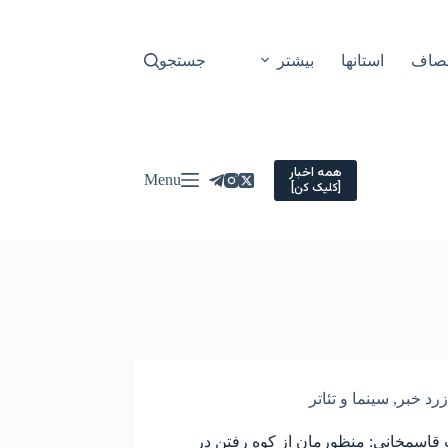
نصاف
استانها
بیشتر
جستجو
همه اخبار
Menu
[کلیک کن]
زرد خبر
,
سینما و تئاتر
قاسمخانی: منظورمان از کوه رفتن در