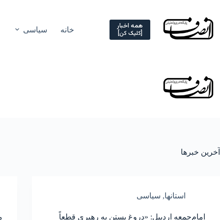
Ski
t
conten
همه اخبار
خانه
سیاسی
[کلیک کن]
آخرین خبرها
استانها
,
سیاسی
امام‌جمعه اردبیل: «دروغ بستن به رهبری قطعاً
م