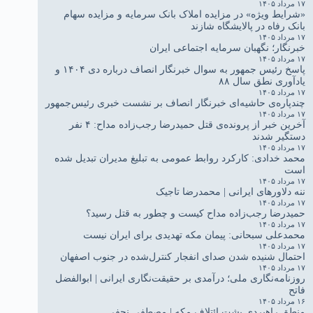
۱۷ مرداد ۱۴۰۵
«شرایط ویژه» در مزایده املاک بانک سرمایه و مزایده سهام
بانک رفاه در پالایشگاه شازند
۱۷ مرداد ۱۴۰۵
خبرنگار؛ نگهبان سرمایه اجتماعی ایران
۱۷ مرداد ۱۴۰۵
پاسخ رئیس جمهور به سوال خبرنگار انصاف درباره دی ۱۴۰۴ و
یادآوری نطق سال ۸۸
۱۷ مرداد ۱۴۰۵
چندپاره‌ی حاشیه‌ای خبرنگار انصاف بر نشست خبری رئیس‌جمهور
۱۷ مرداد ۱۴۰۵
آخرین خبر از پرونده‌ی قتل حمیدرضا رجب‌زاده مداح: ۴ نفر
دستگیر شدند
۱۷ مرداد ۱۴۰۵
محمد خدادی: کارکرد روابط عمومی به تبلیغ مدیران تبدیل شده
است
۱۷ مرداد ۱۴۰۵
ننه دلاورهای ایرانی | محمدرضا تاجیک
۱۷ مرداد ۱۴۰۵
حمیدرضا رجب‌زاده مداح کیست و چطور به قتل رسید؟
۱۷ مرداد ۱۴۰۵
محمدعلی سبحانی: پیمان مکه تهدیدی برای ایران نیست
۱۷ مرداد ۱۴۰۵
احتمال شنیده شدن صدای انفجار کنترل‌شده در جنوب اصفهان
۱۷ مرداد ۱۴۰۵
روزنامه‌نگاری ملی؛ درآمدی بر حقیقت‌نگاری ایرانی | ابوالفضل
فاتح
۱۶ مرداد ۱۴۰۵
منطق راهبردی پشت ائتلاف مکه | مصطفی نجفی