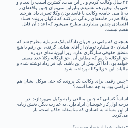
۴۲ سال وکالت کردم و در این مدت، کمترین آسیب را ندیدم و
حتی یک توهین هم نشنیدم. بنابراین نمی‌توان چنین واقعه‌ای را
به ناامنی جامعه وکالت یا فاسد بودن وکلا تسری داد. هرچند
وکلا هم در جامعه‌ای زندگی می‌کنند که ناگهان پرونده فساد
اقتصادی چندین میلیاردی مطرح می‌شود که اعداد آن قابل
هضم نیست.
همچنان که وقتی در جریان دادگاه بانک سرمایه مطرح شد که
ایشان ۵۰ میلیارد تومان از آقای هدایتی گرفته، این رقم با هیچ
منطق حقوقی سازگاری ندارد. زیرا آیین‌نامه‌ای درباره
حق‌الوکاله داریم که مطابق آن، حق‌الوکاله وکلا عدد معینی
خواهد بود، اما اگر بیش از این باشد، باید قرارداد نوشته شده و
مالیات این حق‌الوکاله پرداخته شود.
*چنین رقمی برای وکالت یک پرونده که حتی موکل ایشان هم
ناراضی بود، به چه معنا است؟
اساساً کسانی که چنین مبالغی را به وکیل می‌پردازند، در
درجه اول کار خودشان ایراد دارد، به عبارت دیگر، بخش زیادی
از این مسأله به فسادی که متأسفانه حاکم است، باز
می‌گردد.
*منظور شما از فساد چیست؟