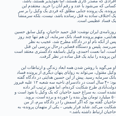
افرادی که مصدر کاری هستند، اما نفوذپذیر هستند، باشد،
کسانی که می‌شود با عدد و رقم آنان را خرید. معتقدم این
پرونده، یک پرونده جنایی مطلق که فردی یک وکیل را بر سر
یک اختلاف ساده به قتل رسانده باشد، نیست، بلکه سرمنشأ
یک فساد عظیمی است.
روزنامه‌ی ایران نوشت: قتل حمید حاجیان، وکیل سابق حسین
هدایتی، متهم پرونده فساد بانک سرمایه، آن هم تنها چند روز
پس از آنکه نام او در دادگاه مطرح شد، عجیب به نظر
می‌رسد. پلیس و دستگاه قضایی درحال بررسی این قتل
است، اما نعمت احمدی، وکیل باسابقه دادگستری معتقد است
این پرونده را نباید یک قتل ساده در نظر گرفت.
او می‌گوید با روشن شدن همه ابعاد زندگی و ارتباطات این
وکیل مقتول، می‌تواند به زوایای پنهان دیگری از پرونده فساد
بانک سرمایه رسید. پیش از این حسین هدایتی در دادگاه گفته
بود: «۴ سال است در دادسرای ناحیه سه شعبه ۱۲ علیه فیروز
دولت‌آبادی طرح شکایت کرده‌ام، اما هنوز ترتیب اثر داده
نشده است. به سراغ حمید حاجیان که یک وکیل با نفوذ است و
۵۰ میلیارد تومان پول بنده را خورده و برده است، بروید.
حاجیان گفته بود که اگر اسمش را در دادگاه ببرم، از من
شکایت می‌کند. شاید فرار یقینی – یکی از متهمان پرونده- به
حاجیان ارتباط داشته باشد.»