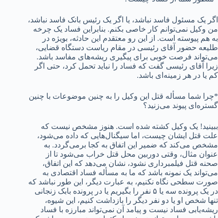
اگر یک مسئول فاسد نباشد، یا اگر یک رئیس بانک فاسد نباشد،
من وکیل نمی‌توانم کار خاصی بکنم. بنابراین فساد یک چرخه
به هم پیوسته است. از این رو معتقدم این حادثه، بویژه در
طلیعه حضور آقای رئیسی در مقام ریاست دستگاه قضایی،
می‌تواند فرصت خوبی برای پیگیری ریشه‌های مفاسد باشد.
زیرا آقای رئیسی گفت که فساد را نباید تحمل کرد، حتی اگر
کم یا در هر زمینه‌ای باشد.
*چرا شما مسأله قتل این وکیل را به چنین موضوعات با چنین
گستره‌ای پیوند می‌زنید؟
ببینید! یک وکیل کشته شده است. هنوز مشخص نیست که
علت قتل ایشان چیست، اما سیگنال‌هایی که داده می‌شود،
مشخص می‌کند که ضمیر این اتفاق به کجا برمی‌گردد. به
عنوان مثال، وقتی دوربین محل قتل خراب می‌شود تا از
صحنه قتل فیلمبرداری نشود، نشان می‌دهد که این اتفاق،
می‌تواند یک نمونه باشد که ما به مسأله فساد اقتصادی به
صورت سطحی نگاه نکنیم، به عبارت دیگر، این طور نباشد که
در یک پرونده سه یا ۵ نفر را بگیریم یا در پرونده بابک زنجانی
تنها شخص او یا دو نفر دیگر را بازداشت کنیم، این شیوه،
ریشه‌یابی فساد نیست و پیامد آن نمی‌تواند مبارزه با فساد