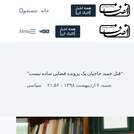
Ski
t
همه اخبار
خانه
جستجو
سیاسی
[کلیک کن]
conten
همه اخبار
Menu
[کلیک کن]
“قتل حمید حاجیان یک پرونده قضایی ساده نیست”
شنبه, ۷ اردیبهشت ۱۳۹۸ – ۲۱:۵۶
سیاسی