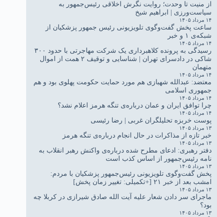
از منیت تا وحدت؛ روایت نگرش اخلاقی رئیس‌جمهور به
سیاست‌ورزی | ابراهیم شیخ
۱۴ مرداد ۱۴۰۵
ساعت پخش گفت‌وگوی تلویزیونی رئیس جمهور پزشکیان از
شبکه‌ی ۱ و خبر
۱۴ مرداد ۱۴۰۵
رسیدگی به پرونده کلاهبرداری یک شرکت مهاجرتی با حدود ۳۰۰
شاکی در دادسرای تهران | شناسایی و توقیف ۲ همت از اموال
متهمان
۱۴ مرداد ۱۴۰۵
معتضد: عبدالله شهبازی هم مورد حمایت حکومت پهلوی بود و هم
جمهوری اسلامی
۱۴ مرداد ۱۴۰۵
چرا توافق ایران و عمان درباره‌ی تنگه هرمز اعلام نشد؟
۱۴ مرداد ۱۴۰۵
پوست خربزه تحلیلگران غربی | رضا رئیسی
۱۳ مرداد ۱۴۰۵
خبر تازه از مذاکرات در حال انجام درباره‌ی تنگه هرمز
۱۳ مرداد ۱۴۰۵
دفتر رهبری: ادعای مطرح شده درباره‌ی واکنش رهبر انقلاب به
نامه رئیس‌جمهور از اساس کذب است
۱۳ مرداد ۱۴۰۵
پخش گفت‌وگوی تلویزیونی رئیس‌جمهور پزشکیان با مردم:
امشب بعد از خبر ۲۱ [+تکمیلی: تغییر زمان پخش]
۱۳ مرداد ۱۴۰۵
ماجرای سر دادن شعار علیه آیت الله صادق شیرازی در کربلا چه
بود؟
۱۳ مرداد ۱۴۰۵