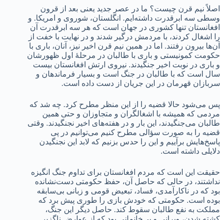
اصلاً نیم قرن چیست؟ ما در عصر جدید یعنی بعد از قرون
وسطی سه ابرقدرت داشته‌ایم. انگلستان، شوروی و امریکا. و
افغانستان تنها کشوری در جهان است که هر سه ابرقدرت آن
را اشغال کردند، با مردمش درگیر شدند و در نهایت با خفت از
آن‌ها بیرون رفتند. اما در همین نیم قرن اخیر نیز، آنان، باری با
حکومت کمونیستی و باری با طالبان در مرحلۀ اول ظهورشان
و باری در نوبت اخیر جنگیدند. نیروی ارتش افغانستان بیست
سال است که با طالبان در جنگ است و بسیار فرماندهان و
سربازان قهرمان در این جریان از دست داده است.
پس می‌شود حالا قضیه را از این منظر مطرح کرد. چه شد که
مردمی که همیشه با اشغالگران و متجاوزان و حتی همین
طالبان می‌جنگیدند، این بار و در هفته‌های اخیر نجنگیدند. وقتی
قضیه را به صورت سؤالی مطرح کنیم می‌توانیم در پی
پاسخ‌هایش برآییم و این را حدس بزنیم که لابد این نجنگیدن
دلایلی داشته است.
حقیقت این است که مردم افغانستان برای تداوم جنگ انگیزه
نداشتند، در حالی که حاصل آن، حفظ حکومتی دست‌نشانده
بود که در ناکارآمدی، فساد، تبعیض قومی و زبانی بی‌سابقه
بوده است. حکومتی که خودش بازی را طوری پیش برد که
مملکت به نفع طالبان سقوط کند. حاصل دیگر این جنگ،
کشته شدن، ویرانی و بی‌خانمانی بود که از عوارض ناگزیر