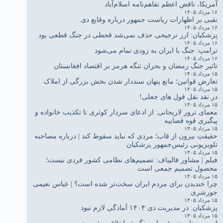
آمریکا، ناقض اعظم تفاهم‌نامه اسلام‌آباد
۱۶ مرداد ۱۴۰۵
نقبی بر اظهارات ریاست جمهور درباره وقایع دی
۱۶ مرداد ۱۴۰۵
پزشکیان: ارز ترجیحی حذف نمی‌شد قحطی در جنگ قطعی بود
۱۶ مرداد ۱۴۰۵
ترامپ: جنگ با ایران به زودی تمام می‌شود
۱۶ مرداد ۱۴۰۵
تاثیر جنگ رمضان و بحران تنگه هرمز بر اقتصاد افغانستان
۱۵ مرداد ۱۴۰۵
تعارض قوانین؛ مانع پنهان سنددار شدن بخش بزرگی از املاک
۱۵ مرداد ۱۴۰۵
در نقد نقل قول های جعلی!
۱۵ مرداد ۱۴۰۵
معمای ترور لاریجانی: از ادعای سردار کوثری تا تکذیب خانواده و
پیگیری قوه قضاییه
۱۵ مرداد ۱۴۰۵
حقیقتِ بیرون از قاب؛ مردی که نباید سقوط کند | درباره مصاحبه
تلویزیونی رئیس‌جمهور پزشکیان
۱۵ مرداد ۱۴۰۵
فیلم | مشاور قالیباف: تصمیم‌های نظامی کشور فردی نیست؛
محصول تصمیم جمعی است
۱۵ مرداد ۱۴۰۵
چرا خندیدن برای مردم ایران سخت‌تر شده است؟ | عباس نعیمی
جورشری
۱۵ مرداد ۱۴۰۵
پزشکیان: در مدیریت دی ۱۴۰۴ آمادگی لازم نبود
۱۵ مرداد ۱۴۰۵