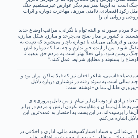
جنگ است. به این‌ها بیفزاییم دیگر عوارض غیرمستقیم جنگ
مثل رکود اقتصادی، ناامنی مرزها، مهاجرت دوباره و اثرات
روحی و روانی آن را.
حالا مردم صبورانه و البته توأم با نگرانی، مراقب اوضاع جدید
هستند. یا کشور بر مدار صلح می‌چرخد و مبارزه شکل مبارزه
مدنی و فرهنگی می‌یابد، یا دوباره ناچار می‌شوند که دست به
تفنگ شوند. من از آینده خبر ندارم و چه بسا که دوباره آتش
جنگ روشن شود. ولی فعلاً بهتر است به مردم حق بدهیم تا
اوضاع را بسنجند و مطابق شرایط عمل کنند.”
سیدضیاء قاسمی، شاعر افغان نیز که قبلا ساکن ایران بود و
چند سالی است به سوئد رفته در نوشتاری درباره دلایل
«پیروزی ط.ا.ل.ب.ا.ن» نوشته است:
“تعداد زیادی از دوستان ایرانی‌ام از من دلیل پیروزی‌های
سریع ط.ا.ل.ب.ا.ن و مقاومت نکردن ارتش و مردم در برابر
آن‌ها را پرسیده‌اند. در این پست به اختصار به عمده‌ترین این
دلایل اشاره می‌کنم.
۱- بی‌عدالتی و فساد افسارگسیخته‌ مالی، اداری و اخلاقی در
اراکین دولتی و نظامی: مردم از حجم شدید اختلاس‌ها و