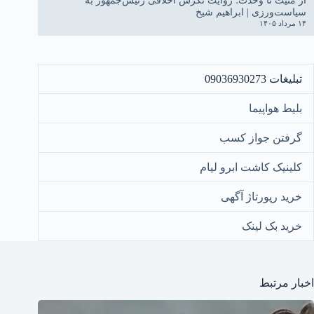
از منیت تا وحدت؛ روایت نگرش اخلاقی رئیس‌جمهور به
سیاست‌ورزی | ابراهیم شیخ
۱۴ مرداد ۱۴۰۵
تبلیغات 09036930273
بلیط هواپیما
گرفتن جواز کسب
کلینیک کاشت ابرو لیام
خرید رپورتاژ آگهی
خرید بک لینک
اخبار مرتبط