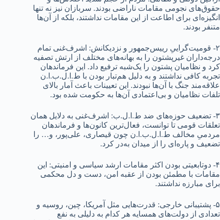
حقوق‌های نجومی مقامات ناراضی بودند. سربازان نیز نه تنها
انگیزه‌ای برای اطاعت از این مقامات نداشتند، بلکه از آن‌ها
متنفر بودند.
۲- قومیت‌گراییِ رییس‌جمهور و نزدیکانش: اشرف‌غنی تمام
درجه‌داران غیرپشتون را به بهانه‌های مختلف از ارتش تصفیه
کرد و نظامیان پشتون‌ را یک‌شبه ترفیع داد. این فرماندهان
تجربه‌ کافی نداشتند و به دلیل هم‌تبار بودن با ط.ا.ل.ب.ا.ن
علاقه‌مند جنگ با آن‌ها نبودند. این تعیینات باعث آمار بالای
تلفات نظامیان و بی‌اعتمادی آن‌ها به حکومت شده بود.
۳- تضعیف حوزه‌های ضد ط.ا.ل.ب: اشرف‌غنی به دلایل همان
تعلقات قومی تا توانست، فعال‌ترین کانون‌ها و فرماندهان
مردمیِ مخالف ط.ا.ل.ب.ا.ن چون قیصاری، علی‌پور، و… را
تضعیف و پاره‌ای را از میدان به‌در کرد.
۴- دوتابعیتی بودن اکثر مقامات ارشد سیاسی و امنیتی: این
مقامات با مطمئن بودن از عقبه‌ امن، دست و دل محکمی
برای مبارزه نداشتند.
۵- پشتیبانی خارجی: قدرت‌هایی مثل آمریکا، چین، روسیه و
تعدادی از دولت‌های همسایه هر کدام به دلیلی به نفع