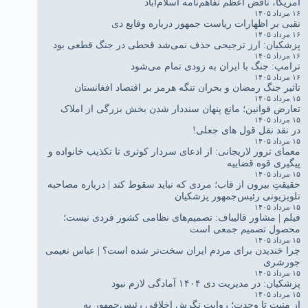
آمریکا، ناقض اعظم تفاهم‌نامه اسلام‌آباد
۱۶ مرداد ۱۴۰۵
نقبی بر اظهارات ریاست جمهور درباره وقایع دی
۱۶ مرداد ۱۴۰۵
پزشکیان: ارز ترجیحی حذف نمی‌شد قحطی در جنگ قطعی بود
۱۶ مرداد ۱۴۰۵
ترامپ: جنگ با ایران به زودی تمام می‌شود
۱۶ مرداد ۱۴۰۵
تاثیر جنگ رمضان و بحران تنگه هرمز بر اقتصاد افغانستان
۱۵ مرداد ۱۴۰۵
تعارض قوانین؛ مانع پنهان سنددار شدن بخش بزرگی از املاک
۱۵ مرداد ۱۴۰۵
در نقد نقل قول های جعلی!
۱۵ مرداد ۱۴۰۵
معمای ترور لاریجانی: از ادعای سردار کوثری تا تکذیب خانواده و
پیگیری قوه قضاییه
۱۵ مرداد ۱۴۰۵
حقیقتِ بیرون از قاب؛ مردی که نباید سقوط کند | درباره مصاحبه
تلویزیونی رئیس‌جمهور پزشکیان
۱۵ مرداد ۱۴۰۵
فیلم | مشاور قالیباف: تصمیم‌های نظامی کشور فردی نیست؛
محصول تصمیم جمعی است
۱۵ مرداد ۱۴۰۵
چرا خندیدن برای مردم ایران سخت‌تر شده است؟ | عباس نعیمی
جورشری
۱۵ مرداد ۱۴۰۵
پزشکیان: در مدیریت دی ۱۴۰۴ آمادگی لازم نبود
۱۵ مرداد ۱۴۰۵
از منیت تا وحدت؛ روایت نگرش اخلاقی رئیس‌جمهور به