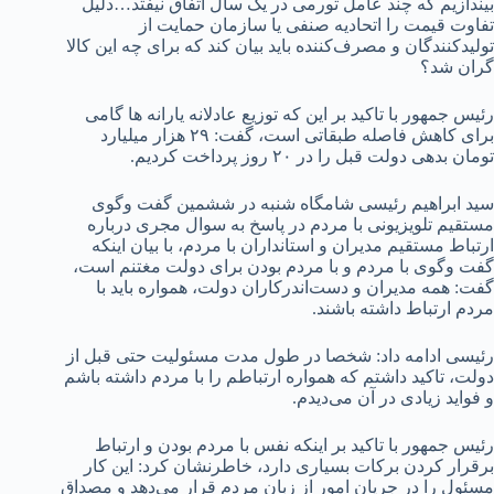
بیندازیم که چند عامل تورمی در یک سال اتفاق نیفتد…دلیل‌
تفاوت قیمت را اتحادیه صنفی یا سازمان حمایت از
تولیدکنندگان و مصرف‌کننده باید بیان کند که برای چه این کالا
گران شد؟
رئیس جمهور با تاکید بر این که توزیع عادلانه یارانه ها گامی
برای کاهش فاصله طبقاتی است، گفت: ۲۹ هزار میلیارد
تومان بدهی دولت قبل را در ۲۰ روز پرداخت کردیم.
سید ابراهیم رئیسی شامگاه شنبه در ششمین گفت وگوی
مستقیم تلویزیونی با مردم در پاسخ به سوال مجری درباره
ارتباط مستقیم مدیران و استانداران با مردم، با بیان اینکه
گفت وگوی با مردم و با مردم بودن برای دولت مغتنم است،
گفت: همه مدیران و دست‌اندرکاران دولت، همواره باید با
مردم ارتباط داشته باشند.
رئیسی ادامه داد: شخصا در طول مدت مسئولیت حتی قبل از
دولت، تاکید داشتم که همواره ارتباطم را با مردم داشته باشم
و فواید زیادی در آن می‌دیدم.
رئیس جمهور با تاکید بر اینکه نفس با مردم بودن و ارتباط
برقرار کردن برکات بسیاری دارد، خاطرنشان کرد: این کار
مسئول را در جریان امور از زبان مردم قرار می‌دهد و مصداق