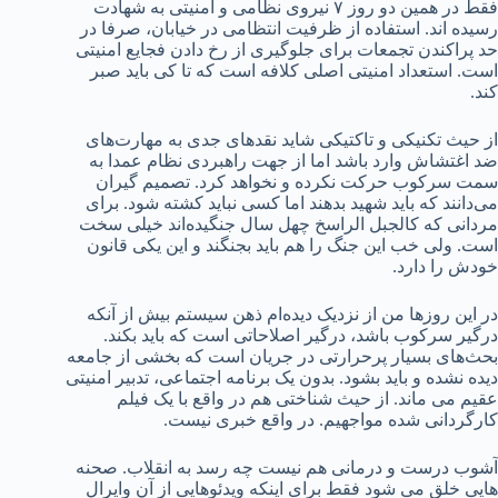
فقط در همین دو روز ۷ نیروی نظامی و امنیتی به شهادت
رسیده اند. استفاده از ظرفیت انتظامی در خیابان، صرفا در
حد پراکندن تجمعات برای جلوگیری از رخ دادن فجایع امنیتی
است. استعداد امنیتی اصلی کلافه است که تا کی باید صبر
کند.
از حیث تکنیکی و تاکتیکی شاید نقدهای جدی به مهارت‌های
ضد اغتشاش وارد باشد اما از جهت راهبردی نظام عمدا به
سمت سرکوب حرکت نکرده و نخواهد کرد. تصمیم گیران
می‌دانند که باید شهید بدهند اما کسی نباید کشته شود. برای
مردانی که کالجبل الراسخ چهل سال جنگیده‌اند خیلی سخت
است. ولی خب این جنگ را هم باید بجنگند و این یکی قانون
خودش را دارد.
در این روزها من از نزدیک دیده‌ام ذهن سیستم بیش از آنکه
درگیر سرکوب باشد، درگیر اصلاحاتی است که باید بکند.
بحث‌های بسیار پرحرارتی در جریان است که بخشی از جامعه
دیده نشده و باید بشود. بدون یک برنامه اجتماعی، تدبیر امنیتی
عقیم می ماند. از حیث شناختی هم در واقع با یک فیلم
کارگردانی شده مواجهیم. در واقع خبری نیست.
آشوب درست و درمانی هم نیست چه رسد به انقلاب‌. صحنه
هایی خلق می شود فقط برای اینکه ویدئوهایی از آن وایرال