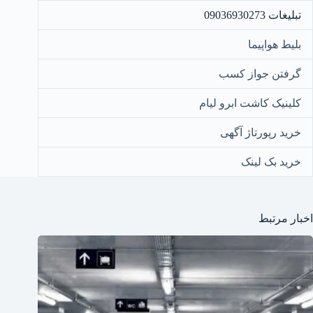
تبلیغات 09036930273
بلیط هواپیما
گرفتن جواز کسب
کلینیک کاشت ابرو لیام
خرید رپورتاژ آگهی
خرید بک لینک
اخبار مرتبط