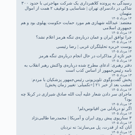
رسیدگی به پرونده کلاهبرداری یک شرکت مهاجرتی با حدود ۳۰۰
شاکی در دادسرای تهران | شناسایی و توقیف ۲ همت از اموال
متهمان
۱۴ مرداد ۱۴۰۵
معتضد: عبدالله شهبازی هم مورد حمایت حکومت پهلوی بود و هم
جمهوری اسلامی
۱۴ مرداد ۱۴۰۵
چرا توافق ایران و عمان درباره‌ی تنگه هرمز اعلام نشد؟
۱۴ مرداد ۱۴۰۵
پوست خربزه تحلیلگران غربی | رضا رئیسی
۱۳ مرداد ۱۴۰۵
خبر تازه از مذاکرات در حال انجام درباره‌ی تنگه هرمز
۱۳ مرداد ۱۴۰۵
دفتر رهبری: ادعای مطرح شده درباره‌ی واکنش رهبر انقلاب به
نامه رئیس‌جمهور از اساس کذب است
۱۳ مرداد ۱۴۰۵
پخش گفت‌وگوی تلویزیونی رئیس‌جمهور پزشکیان با مردم:
امشب بعد از خبر ۲۱ [+تکمیلی: تغییر زمان پخش]
۱۳ مرداد ۱۴۰۵
ماجرای سر دادن شعار علیه آیت الله صادق شیرازی در کربلا چه
بود؟
۱۳ مرداد ۱۴۰۵
اگر تو دریادلی من اقیانوس‌دلم!
۱۳ مرداد ۱۴۰۵
۳ سناریوی پیش روی ایران و آمریکا | محمدرضا طالبی‌نژاد
۱۳ مرداد ۱۴۰۵
آنان که از قدرت، پل می‌سازند؛ نه نردبان
۱۳ مرداد ۱۴۰۵