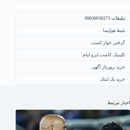
تبلیغات 09036930273
بلیط هواپیما
گرفتن جواز کسب
کلینیک کاشت ابرو لیام
خرید رپورتاژ آگهی
خرید بک لینک
اخبار مرتبط