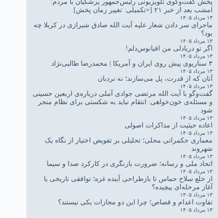
پخش گفت‌وگوی تلویزیونی رئیس‌جمهور پزشکیان با مردم:
امشب بعد از خبر ۲۱ [+تکمیلی: تغییر زمان پخش]
۱۳ مرداد ۱۴۰۵
ماجرای سر دادن شعار علیه آیت الله صادق شیرازی در کربلا چه
بود؟
۱۳ مرداد ۱۴۰۵
اگر تو دریادلی من اقیانوس‌دلم!
۱۳ مرداد ۱۴۰۵
۳ سناریوی پیش روی ایران و آمریکا | محمدرضا طالبی‌نژاد
۱۳ مرداد ۱۴۰۵
آنان که از قدرت، پل می‌سازند؛ نه نردبان
۱۳ مرداد ۱۴۰۵
گفت‌وگو با آیت الله مرتضی جوادی آملی درباره‌ی اربعین حسینی
و مسئله‌ی خون‌خواهی: انتقام نباید به شکستی برای نظام منجر
شود
۱۳ مرداد ۱۴۰۵
اعاده حیثیت از مذاکرات اصولی
۱۳ مرداد ۱۴۰۵
معماری حکمرانی محلی؛ تحلیلی بر تفویض اختیار از نگاه یک
شهروند
۱۳ مرداد ۱۴۰۵
اتحاد ملی و رسانه؛ ضرورت بازنگری در کارکرد صدا و سیما
۱۳ مرداد ۱۴۰۵
از خلع سلاح حماس تا بازطراحی آینده غزه؛ توافقی تاریخی یا
آغاز مرحله‌ای پیچیده؟
۱۳ مرداد ۱۴۰۵
تفاوت اعدام و قصاص؛ چرا این دو مجازات یکی نیستند؟
۱۳ مرداد ۱۴۰۵