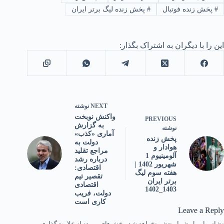
#
پخش زنده فوتبال
#
پخش زنده لیگ برتر ایران
این را با دیگران به اشتراک بگذار:
NEXT
نوشته
واکنش نوبخت
PREVIOUS
به گزارش
نوشته
آماری «کذب»
پخش زنده
دولت به
هوادار و
مراجع تقلید
آلومینیوم 1
درباره رشد
شهریور 1402 |
اقتصادی:
هفته سوم لیگ
تقصیر تیم
برتر ایران
اقتصادی
1403_1402
دولت، فریب
کاری است
Leave a Reply
نشانی ایمیل شما منتشر نخواهد شد.
بخش‌های موردنیاز علامت‌گذاری