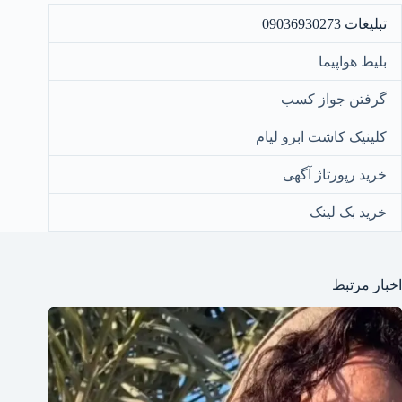
تبلیغات 09036930273
بلیط هواپیما
گرفتن جواز کسب
کلینیک کاشت ابرو لیام
خرید رپورتاژ آگهی
خرید بک لینک
اخبار مرتبط