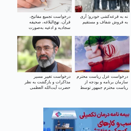
نه به قرعه‌کشی خودرو؛ آری
درخواست تجمیع مفاتیح،
به فروش شفاف و مستقیم
قرآن، نهج‌البلاغه، صحیفه
سجادیه و ادعیه به‌صورت
هوشمند با قلم ویژه در یک
کتاب
درخواست عزل ریاست محترم
درخواست تغییر مسیر
سازمان برنامه و بودجه از
مذاکرات و بازگشت به نظر
ریاست محترم جمهور توسط
حضرت آیت‌الله العظمی
دانشگاهیان
مجتبی خامنه‌ای