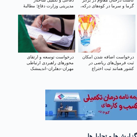
کاشت درختان مقاوم در برابر
دفاعی و تکمیل ساختار
گرما و سرما در کوه‌های درکه،
مدیریتی وزارت دفاع؛ مطالبهٔ
دربند و ...
امنیت ملی
درخواست اضافه شدن امکان
درخواست توسعه و ارتقای
ثبت فرمول‌های ریاضی در
محورهای راهبردی ارتباطی
کشور همانند ثبت اختراع
مهران–دهلران–اندیمشک
گزارش‌ها و تحلیل‌ها