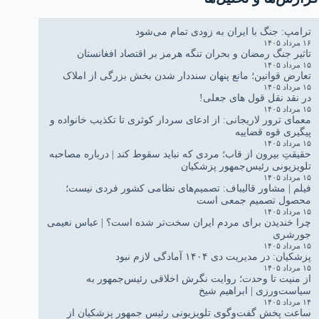
ترامپ: جنگ با ایران به زودی تمام می‌شود
۱۶ مرداد ۱۴۰۵
تاثیر جنگ رمضان و بحران تنگه هرمز بر اقتصاد افغانستان
۱۵ مرداد ۱۴۰۵
تعارض قوانین؛ مانع پنهان سنددار شدن بخش بزرگی از املاک
۱۵ مرداد ۱۴۰۵
در نقد نقل قول های جعلی!
۱۵ مرداد ۱۴۰۵
معمای ترور لاریجانی: از ادعای سردار کوثری تا تکذیب خانواده و
پیگیری قوه قضاییه
۱۵ مرداد ۱۴۰۵
حقیقتِ بیرون از قاب؛ مردی که نباید سقوط کند | درباره مصاحبه
تلویزیونی رئیس‌جمهور پزشکیان
۱۵ مرداد ۱۴۰۵
فیلم | مشاور قالیباف: تصمیم‌های نظامی کشور فردی نیست؛
محصول تصمیم جمعی است
۱۵ مرداد ۱۴۰۵
چرا خندیدن برای مردم ایران سخت‌تر شده است؟ | عباس نعیمی
جورشری
۱۵ مرداد ۱۴۰۵
پزشکیان: در مدیریت دی ۱۴۰۴ آمادگی لازم نبود
۱۵ مرداد ۱۴۰۵
از منیت تا وحدت؛ روایت نگرش اخلاقی رئیس‌جمهور به
سیاست‌ورزی | ابراهیم شیخ
۱۴ مرداد ۱۴۰۵
ساعت پخش گفت‌وگوی تلویزیونی رئیس جمهور پزشکیان از