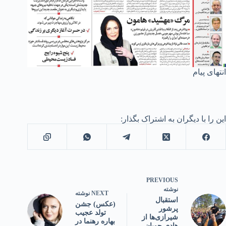
انتهای پیام
این را با دیگران به اشتراک بگذار:
PREVIOUS
نوشته
NEXT
نوشته
استقبال
(عکس) جشن
پرشور
تولد عجیب
شیرازی‌ها از
بهاره رهنما در
هادی چوپان