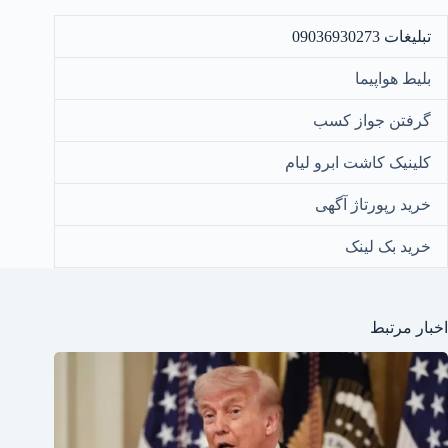
تبلیغات 09036930273
بلیط هواپیما
گرفتن جواز کسب
کلینیک کاشت ابرو لیام
خرید رپورتاژ آگهی
خرید بک لینک
اخبار مرتبط