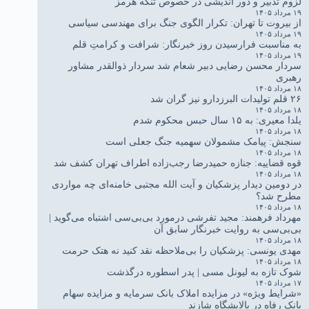
لزوم تدبیر و دور اندیشی در خصوص تنگه هرمز
۱۹ مرداد ۱۴۰۵
از بیروت تا تهران: تکرار الگوی جنگ برای مهندسی سیاسی
۱۹ مرداد ۱۴۰۵
به مناسبت فرارسیدن روز خبرنگار: شرافت و کرامتِ قلم
۱۹ مرداد ۱۴۰۵
سردار محسن رضایی دبیر شعام شد سردار ذوالقدر مشاور
رهبری
۱۸ مرداد ۱۴۰۵
۲۶ قلم تولیدات البرزدارو نیز گران شد
۱۸ مرداد ۱۴۰۵
یلدا معیری: به ۱۵ سال حبس محکوم شدم
۱۸ مرداد ۱۴۰۵
سنجش: پیامک مشمولان سهمیه جنگ جعلی است
۱۸ مرداد ۱۴۰۵
قوه قضاییه: جنازه حمیدرضا رجب‌زاده اطراف تهران کشف شد
۱۸ مرداد ۱۴۰۵
در دومین دیدار پزشکیان و آیت الله مجتبی خامنه‌ای چه مواردی
مطرح شد؟
۱۸ مرداد ۱۴۰۵
مهرداد فرهمند: مجید تفرشی درمورد بی‌بی‌سی اشتباه می‌گوید |
بی‌بی‌سی به روایت خبرنگار سابق آن
۱۸ مرداد ۱۴۰۵
مهدی یونسی: پزشکیان را بی‌ملاحظه نقد کنید نه هتک حرمت
۱۸ مرداد ۱۴۰۵
شوک تازه به لیونل مسی | پدر اسطوره درگذشت
۱۷ مرداد ۱۴۰۵
«شرایط ویژه» در مزایده املاک بانک سرمایه و مزایده سهام
بانک رفاه در پالایشگاه شازند