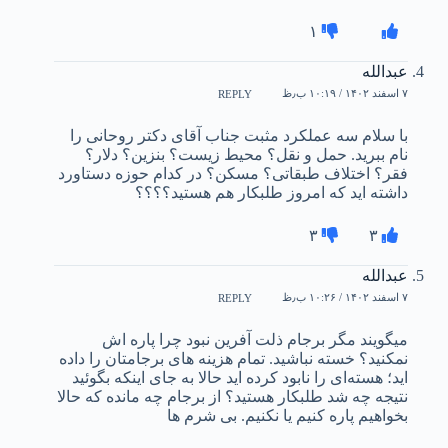
۱
عبدالله
۷ اسفند ۱۴۰۲ / ۱۰:۱۹ ب٫ظ
REPLY
با سلام سه عملکرد مثبت جناب آقای دکتر روحانی را
نام ببرید. حمل و نقل؟ محیط زیست؟ بنزین؟ دلار؟
فقر؟ اختلاف طبقاتی؟ مسکن؟ در کدام حوزه دستاورد
داشته اید که امروز طلبکار هم هستید؟؟؟؟
۳
۳
عبدالله
۷ اسفند ۱۴۰۲ / ۱۰:۲۶ ب٫ظ
REPLY
میگویند مگر برجام ذلت آفرین نبود چرا پاره اش
نمکنید؟ خسته نباشید. تمام هزینه های برجامتان را داده
اید؛ هسته‌ای را نابود کرده اید حالا به جای اینکه بگوئید
نتیجه چه شد طلبکار هستید؟ از برجام چه مانده که حالا
بخواهیم پاره کنیم یا نکنیم. بی شرم ها