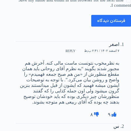
Save my name and email in this browser for the next time
I comment.
فرستادن دیدگاه
اصغر
۷ اسفند ۱۴۰۲ / ۲:۴۱ ب٫ظ
REPLY
به نظرمخوب نتونست ماست مالی کنه. آخرش هم
مجبور شدند بگویند “به نظرم آقای روحانی باید همان
مقطع منظورش از «من هم صبح جمعه فهمیدم» را
واضح و روشن بیان می‌کرد.”. با توجه به توضیحات
ایشون میشه فهمید که ایشون از قبل میدانستند بنزین
گرون میشود ولی اون جمله کذایی را که گفتند
منظورشان چیز دیگری بوده که باید خودشان توضیح
بدهند چه بوده که آقای ربیعی هم متوجه بشوند.
۸
۹
س