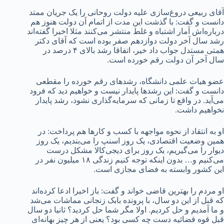
آقای ربیعی دروغ‌سازی علیه دولت روحانی را یک جریان ممتد
دانست و گفت: با گذشت این مدت از اتمام آن دولت هنوز هم
درباره‌اش آمار اشتباه و غلط منتشر می‌کنند مثلا اخیرا گفته‌اند
رشد سال آخر دولت دوازدهم صفر بوده است که آقای دکتر
همتی مستدل جواب داد خیر، اتفاقا رشد بالای ۴ درصد در
سال آخر آن دولت رقم خورده است.
عضو هیات علمی دانشگاه، رشدهای رقم خورده را مقطعی
دانست و گفت: این رشدها پایدار نیست و خواهیم دید که فرود
می‌آید. در واقع تا زمانی که سرمایه‌گذاری نشود، رشد پایدار
نخواهیم داشت.
او به انتقاد از نحوه مواجهه با کسب و کارها هم پرداخت: در
همین وضعیت اقتصادی، یک روز اسنپ را می‌بندیم، یک روز
دیوار را می‌گیریم، یک روز برای دیجی‌کالا مشکل درست
می‌کنیم و… بدون اینکه توجه کنیم زندگی ۱۸ میلیون نفر در
این کشور وابسته به فضای مجازی است.
او مردم را بهترین قاضی خواند و گفت: باز اخیرا ادعا کرده‌اند
که قبل از این دو سال، با پرونده بابک زنجانی مماشات می‌شد
و ما آمدیم و حل کردیم. اولا مگر شما حل کردید؟ ثانیا دو سال
قبل قوه قضائیه دست چه کسی بود؟ یعنی از هر چیز بهانه‌ای