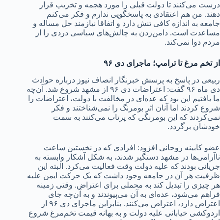
درست می‌کنند تا دولت قبلی را مورد هجمه و تخریب قرار
دهند. من هم اعتقادی به پاسخگویی ندارم و فکر می‌کنم
جامعه به اندازه کافی تنش دارد و اتفاقا نیازمند حل مساله و
مساعدت است. دامن‌زدن به چالش‌های سیاسی دردی را از
مردم دوا نمی‌کند.
از تخم مرغ تا ترامپ؛ ماجرای دی ۹۶
ربیعی در پاسخ به پرسش خبرنگار انصاف نیوز درباره حوادث
دی ماه ۹۶ گفت: اعتراضات دی ۹۶ از مشهد شروع شد. آن‌چه
ما یافتیم این بود که عده‌ای در مخالفت با دولت، اعتراضات را
شروع کردند اما آنان اثر بومرنگ را نمی‌شناختند و فکر
نمی‌کردند که این بومرنگی که پرتاب می‌کنند به سمت
خودشان برگردد.
عضو کابینه روحانی افزود: افرادی که در نخستین ساعت
ناآرامی‌ها در مشهد دستگیر شدند، به شکل آشکار وابسته به
جریانی بودند که علیه دولت وقت فعالیت می‌کرد. البته این
ظرفیت هر آن در جامعه وجود داشت که یک حرکت ایمن علیه
هر چیزی را تبدیل کند به محملی برای اعتراض. وقتی زمینه
فراهم می‌شود، عده‌ای به آن می‌پیوندند و به آن‌چه جای
اعتراض دارد، اعتراض می‌کنند. بنابراین ماجرای دی ۹۶ از
اردوکشی خیابانی علیه دولت و به بهانه قیمت تخم‌مرغ شروع