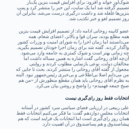
شوک‌آور خواند و افزود: برای افزایش قیمت بنزین یک‌بار
تصمیم گرفته شد اما یک سایت، این خبر را منتشر کرد و پمپ
بنزین‌ها غلغله شد و داشت درگیری درست می‌شد. بنابراین آن
روز تصمیم لغو و خبر تکذیب شد.
عضو کابینه روحانی ادامه داد: از تصمیم افزایش قیمت بنزین
همه مطلع بودند، سران قوا و بالاتر، اعضای شعام، همه
می‌دانستند اما زمان اجرا را به شورای امنیت و وزرات کشور
واگذار کردند. گفته شد برای زمان اجرا خودتان تصمیم بگیرید.
چه زمانی بهتر است و شوک کمتری به جامعه وارد می‌شود.
آن‌چه آقای روحانی گفت اشاره به همین مساله داشت اما
مخالفان دولت، نوعی بازنمایی مطلوب کردند و روایتی
مجعول از گفته آقای روحانی را منتشر کردند. بحث تا جایی که
من می‌دانم اصلا بی‌اطلاعی و بی‌خبری رئیس‌جمهور نبود. البته
به نظرم آقای روحانی باید همان مقطع منظورش از «من هم
صبح جمعه فهمیدم» را واضح و روشن بیان می‌کرد.
انتخابات فقط روز رای‌گیری نیست
علی ربیعی در ارزیابی فضای سیاسی سرد کشور در آستانه
انتخابات مجلس دوازدهم گفت: ما فکر می‌کنیم انتخابات فقط
همان روز رای‌گیری است اما انتخابات یک فرایند است که هم
پیشاصندوق و هم پساصندوق در آن اهمیت دارد.