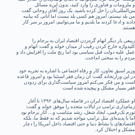
و ملزومات و فناوری را وارد کنید، بدون این‌ه مسائل
بین‌المللی‌تان را حل کرده باشید. یک روز آقای روحانی گفت
من بلد نیستم، امروز هم کسی بلد نیست اما آنانی که بیانیه
دادند و ادعا کردند ما بلدیم و ما می‌توانیم، امروز بر سر کار
هستند.
ربیعی بار دیگر اتهام گره‌زدن اقتصاد ایران به برجام را
کلیدواژه خارج کردن رقیب از میدان خواند و گفت: اتهام و
عمل علیه دولت قبل سیاسی بود اما رنج ملت را افزایش داد و
مردم را به سختی انداخت.
وزیر اسبق تعاون، کار و رفاه اجتماعی با اشاره به تجربه خود
در این وزارتخانه گفت: آن زمان فقر استثنا بود و امروز قاعده
است و من فکر می‌کنم امروز سیاست‌گذاری برای زدودن
فقر بسیار مشکل و پیچیده شده است.
او عملکرد اقتصاد ایران در فاصله سال‌های ۱۳۹۲ تا آغاز
زمام‌داری ترامپ در ایالات متحده را موفق خواند و گفت:
تورم تک‌رقمی، ایجاد شغل، رشد متناسب و… آثار برجام بود
اما با پدیده‌ای مثل ترامپ مواجه شدیم که نه فقط ما، بلکه
اقتصادهای با نشاط دنیا و حتی اقتصاد داخل آمریکا را دچار
مشکل و اختلال کرد.