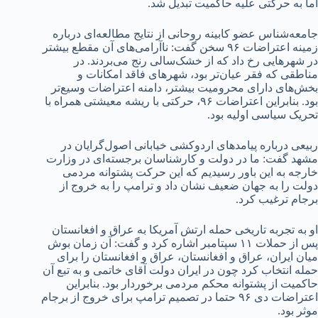
اما به حرکتی علیه حاکمیت تبدیل شد.
جامعه‌شناس عضو کابینه روحانی از نتایج مطالعه‌ای درباره
زمینه اعتراضات ۹۶ سخن گفت: ناآرامی‌های آن مقطع بیشتر
در شهرهایی رخ داد که از خشک‌سالی رنج می‌بردند. در
مناطقی که فقر عیان‌تر بود، شهرهای فاقد امکانات و
بخش‌های دارای محرومیت بیشتر، دامنه اعتراضات وسیع‌تر
بود. بنابراین اعتراضات ۹۶، حرکتی با ریشه معیشتی همراه با
تحریک سیاسی اولیه بود.
ربیعی درباره پیامدهای اردوکشی خیابانی اصول‌گرایان در
مشهد گفت: ما در دولت و کارشناسان برجسته‌ای در وزارت
خارجه به این باور رسیدیم که این حرکت پشتوانه مردمی
دولت را به جهان ضعیف نشان داد و ترامپ را به خروج از
برجام ترغیب کرد.
او به تجربه تاریخی حمله ارتش آمریکا به عراق و افغانستان
پس از حملات ۱۱ سپتامبر اشاره کرد و گفت: آن زمان بوش
میان ایران، عراق و افغانستان، عراق و افغانستان را برای
حمله انتخاب کرد چون در ایران دولت آقای خاتمی و به تبع آن
حاکمیت از پشتوانه محکم مردمی برخوردار بود. بنابراین
اعتراضات دی ۹۶ حتما در تصمیم ترامپ برای خروج از برجام
موثر بود.