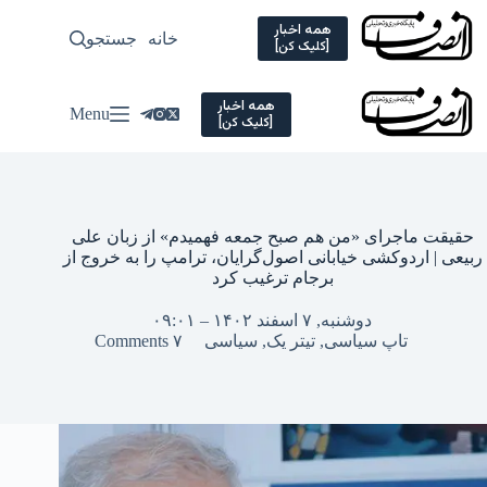
Ski
t
همه اخبار
خانه
جستجو
سیاسی
[کلیک کن]
conten
همه اخبار
Menu
[کلیک کن]
حقیقت ماجرای «من هم صبح جمعه فهمیدم» از زبان علی
ربیعی | اردوکشی خیابانی اصول‌گرایان، ترامپ را به خروج از
برجام ترغیب کرد
دوشنبه, ۷ اسفند ۱۴۰۲ – ۰۹:۰۱
تاپ سیاسی
,
تیتر یک
,
سیاسی
۷ Comments