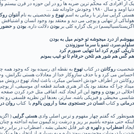
یک از افرادی که محکم ترین ضربه ها رو در این حوزه در قرن بیستم وا
دنیا اومد و سال ۱۹۸۰ وجودش جاودانه شد …
هستی گرایی سارتر با رمانی به اسم
تهوع
و شخصیتی به نام
آنتوان روک
هولناکی از تنهایی و پوچی می دید و معتقد بود وجود انسان و اشتیاق
اگزیستانسیالیسم) در یک گزاره کلی بر
بودن
دلالت داره.
بودن
و
حضور
بیهوشم از درد میجوشه تو خونم میل به بودن
سلولم،سرد، تنمو با سرما سوزوندن
تاریکی کورم کرد اما تنهایی صبورم کرد
هم گَس هم شور هم تلخن حرفام تا تو غیب بمونم
شخصیت
روکانتن
در کتاب
تهوع
به نقطه ای رسیده بود که وجود همه چی
احساس می کرد و با حذف سازوکار خدا از معادلات هستی نگرانش، وجود 
روکانتن در اطراف خودش احساس میکرد، باعث ایجاد تهوع درونش میشد.
میداد چرا که معتقد بود یک اثر هنری همانند قطعه ای موسیقی، از پوچ
اخلالی در
بودن
و
وجود
این اثر ایجاد کنه. اتفاقی مثل خرد کردن صفحه
شانسی محیطی و فیزیکی باشه. سارتر، بعدها این نظریه فلسفی رو ت
درمانی
و کتاب
انسان در جستجوی معنا
و
اروین یالوم
با کتاب
روان در
همونطور که گفتم چهار مفهوم و ترس اصلی وادی
هستی گرایی
( اگزی
اینکه حتی متوجه باشیم بر ریز و درشت زندگیمون سایه انداخته و چنان 
ایجاد
اضطراب
و
دلهره ی
غیر قابل تحملی بشه ، اضطراب در برابر رخد
شدت با درونیات وجودیمون پیوند داره و به بسیاری از انتخاب ها و 