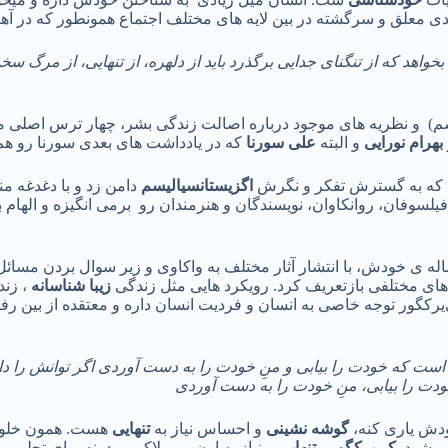
ی معلق و سرگشته در بین لایه های مختلف اجتماع همونطور که در آه
 بخواهد که از تنگنای جدایی برگذرد باید از دلهره، از تنهایی، از مرگ سخ
یسم) و نظریه های موجود درباره اصالت زندگی بشر، چهار ترس اصلی
بهرام نورایی
و البته
علی سورنا
که در یادداشت های بعدی سورنا رو هم
اگزیستانسیالیسم
دامن زد و با دغدغه من
یلسوفان، روانکاوان، نویسندگان و هنرمندان رو برمی انگیزه و الها
ای مختلفی بازتعریف کرد. رویکرد هایی مثل زندگی
زیبا شناسانه
، زند
یرکگور توجه خاصی به انسان و فردیت انسان داره و معتقده از بین رفت
است که خودت را بیابی و منِ خودت را به دست آوردی اگر توانش را داش
ودت را بیابی، منِ خودت را به دست آوردی
ودش یاری کنه،
گوشه نشینی
و احساس نیاز به
تنهایی
هست. همون خلو
 شود.
کی‌یرکگور
،
تنهایی
و نیاز به اون رو ملاکی میدونه برای تجلی
رو