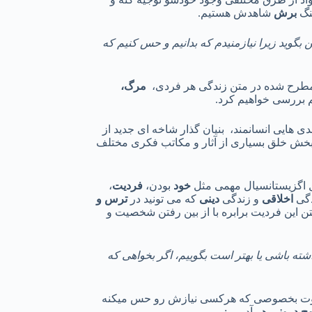
نگ
برش
شاهدش هستیم.
ن بگوید زیرا نیازمنیدم که بدانیم و حس کنیم که
 مطرح شده در متن زندگی هر فردی،
مرگ،
 بررسی خواهیم کرد.
دی هایی انسانمند، بنیان گذار شاخه ای جدید از
م بخش خلق بسیاری از آثار و مکاتب فکری مختلف
خود
بودن،
فردیت
،
گی
اخلاقی
و زندگی
دینی
که می تونید در
ترس و
ن این فردیت برابره با از بین رفتن شخصیت و
ته باشی یا بهتر است بگوییم، اگر بخواهی که
ت بخصوصی که هرکسی نیازش رو حس میکنه
ح
درونی
هر آدمی :