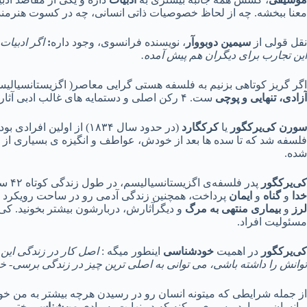
معنا ببخشه. چه از لحاظ خصوصیات ذاتی انسانی، چه در کسوت هنرمند
نقل قولی از
سیمین دوبووآر
، نویسنده فرانسوی، وجود داره
:
اگر ادبیات
این تجارب برای دیگران هم پیش آمده.
اگر گریز کوتاهی بزنیم به فلسفه هستی گرایی معاصر( اگزیستانسیال
آزادی، تنهایی و پوچی
ست. ۴ رکن اصلی و دستمایه های غالب ادبی آثار
سورن کی‌یرکگور
یا
کرکگارد
(در حدود سال ۱۸۳۴) از اولین افرادی بود که به گسترش تفکر و نگرش
فلسفه شد که تا سده ها بعد از خودش، عواطف و انگیزه ی بسیاری از ف
شده.
کی‌یرکگور
پدر فلسفه‌ی اگزیستانسیالیسم، در طول زندگی کوتاه ۴۲ ساله ی خودش، با انتشار آثار مختلف به واکاوی و زیر سوال بردن مسائل اگزیستانسیال مهمی مثل
خدا
و
گناه
و
ایمان
پرداخت، همچنین زندگی آدمی رو در ساحت رویکرد ه
لرز
و
بیماری منتهی به مرگ
و دیگرآثارش، دربارشون بیشتر بخونید. کی‌
مسئولیت افراد.
کی‌یرکگور
در اهمیت
خودشناسی
اینطور میگه :
اصل کار در زندگی این 
توانش را داشته باشی، می توانی به اصلی ترین چیز در زندگی برسی- خ
از جمله شرایطی که میتونه انسان رو در رسیدن هرچه بیشتر به من خ
و انسان رو وارد مسیری میکنه که در نهایت به وادی
من‌شناسی
ختم می