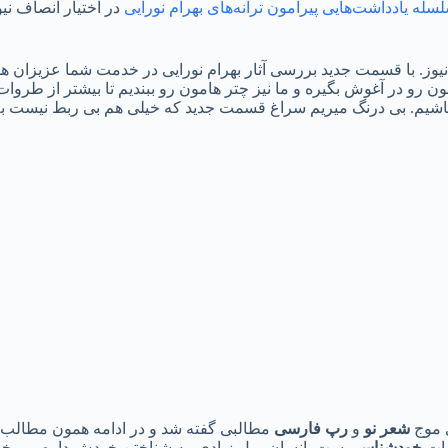
سله یادداشت‌هایی پیرامون ترانه‌های بهرام نورایی
در اختیار انصاف نی
 با قسمت جدید بررسی آثار بهرام نورایی در خدمت شما عزیزان هست
مون رو در آغوش بگیره و ما نیز چتر هامون رو ببندیم تا بیشتر از طر
اشیم. بی درنگ میریم سراغ قسمت جدید که خیلی هم بی ربط نیست به س
ی موج
شعر نو
و
رپ فارسی
مطالبی گفته شد و در ادامه همون مطالب 
یات
خودشناسی
ست. انسان میل زیادی به شناختن خودش داره و میخوا