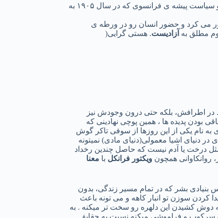
بود. فیلسوف، نمایشنامه نویس، نویسنده رمان و سیاست پیشه ی فرانسوی که در سال ۱۹۰۵ به
ر می کرد و حضور انسان رو در ورطه ی
کوم مطلق به
آزادیست
. هستی گرایی(
قط در اطرافش، بلکه حتی درون وجودش نیز
 بودن پدیده ها ، همین پوچی نهادینی که
به نام یکی از این روزها از سوفی تاکر گوش
در دنیای اشیا معمولی(دنیای مادی) نمیتونه
مثل درخت یا آدم نیست که حاصل چندین رخداد
، روانکاوانی همچون
ویکتور فرانکل
با
معنا
س بنیادی بشر که در تمام مسیر زندگی، بدون
ا کردن سوزن تو انبار کاهه و می تونه باعث
 به دوش کشیدن این دلهره رو سخت تر میکنه . به
ر و سرکوب و فراموشی میکنه نسبت به حقایق