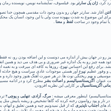
رد کرد،
ژان پل سارتر
انتن
آغاز شد. سارتر جهان رو بدون وجود ذات مقدسی همچون خدا تصو
ش برای این موضوع به شدت بیهوده ست ولی با این وجود، انسان یک مح
با تمام وجود در ساحت
لفظ
و
معنا
.
ز رو در جهان بیش از اندازه می دونست و این اضافه بودن رو، نه ف
همه چیز رو به یک اندازه غیر ضروری و بی هدف می دید و همین اتفاقی
 برای رفع این احساس تهوع، روزها به کافه ای میرفت و به نغمه ای 
ی و وفور عظیم تهوع آور هستی موجودات عادی مبراست و هیچ حادثه ای 
 موسیقی و بهم ریختگی نوت ها. در هر صورت آهنگ هنوز وجود داره و 
حت عنوان
اگزیستانسیالیسم
و
اصالت بشر
مطرح کرد و در ادامه مسیر
مانی اگزیستانسیال
بر کارایی این نظریه افزودن.
ستانسیالیسم) اینطور معرفی میشه :
مرگ
،
آزادی
،
تنهایی
و
پوچی
۴ تر
در تار و پود روانمون رخنه کرده که گاها تشخیص و ریشه یابیش مثل پید
اد های
اجتناب ناپذیری
که از قبل نمیدونیم چیه و همین تعلیق و ابهام،
نگرش هامون جهت میده و مارو وارد چرخه ای معیوب از تلاش برای فرا