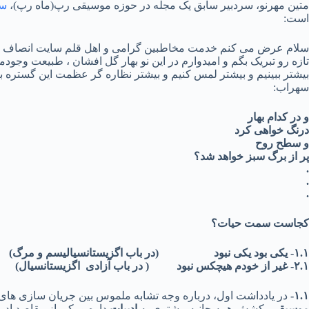
متین مهرنو، سردبیر سابق یک مجله در حوزه موسیقی رپ(ماه رپ)،
سل
است:
سلام عرض می کنم خدمت مخاطبین گرامی و اهل قلم سایت انصاف نیوز.
تازه رو تبریک بگم و امیدوارم در این نو بهار گل افشان ، طبیعت وجود
بیشتر ببینیم و بیشتر لمس کنیم و بیشتر نظاره گر عظمت این گستره ب
سهراب:
و در کدام بهار
درنگ خواهی کرد
و سطح روح
پر از برگ سبز خواهد شد؟
.
.
.
کجاست سمت حیات؟
۱.۱- یکی بود یکی نبود (در باب اگزیستانسیالیسم و مرگ)
۲.۱- غیر از خودم هیچکس نبود ( در باب آزادی اگزیستانسیال)
۱.۱-
در یادداشت اول، درباره وجه تشابه ملموس بین جریان سازی ها
موسیقی
، کشش همه جانبه بیشتری به
ادبیات
داره و یکی از مقاصد ادب