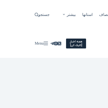
نصاف
استانها
بیشتر
جستجو
همه اخبار
Menu
[کلیک کن]