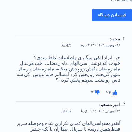
فرستادن دیدگاه
محمد
۱۸ فروردین ۱۴۰۳ / ۴:۲۳ ب٫ظ
REPLY
چرا ایراد الکی میگیری واطلاعات غلط میدی؟
خودت که نوشتی سریالهای ماه رمضانی. خب هرسال
ماه رمضان یکیش رو پخش میکنه، ماه رمضان پارسال
متهم گریخت رو پخش کرد امسالم خانه بدوش. کی سه
تاش رو پشت سرهم پخش کردن؟
۳
۲۳
امیرمسعود
۱۹ فروردین ۱۴۰۳ / ۰:۰۳ ق٫ظ
REPLY
آنقدرمحتواسریالهای کمدی تکراری شده وحوصله سربر
فقط همین دوسه تا سریال عطاران باآنکه چندین