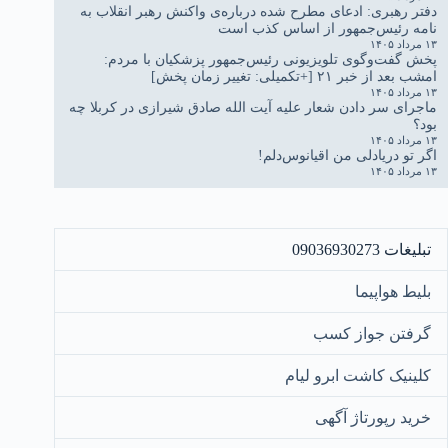
دفتر رهبری: ادعای مطرح شده درباره‌ی واکنش رهبر انقلاب به
نامه رئیس‌جمهور از اساس کذب است
۱۳ مرداد ۱۴۰۵
پخش گفت‌وگوی تلویزیونی رئیس‌جمهور پزشکیان با مردم:
امشب بعد از خبر ۲۱ [+تکمیلی: تغییر زمان پخش]
۱۳ مرداد ۱۴۰۵
ماجرای سر دادن شعار علیه آیت الله صادق شیرازی در کربلا چه
بود؟
۱۳ مرداد ۱۴۰۵
اگر تو دریادلی من اقیانوس‌دلم!
۱۳ مرداد ۱۴۰۵
تبلیغات 09036930273
بلیط هواپیما
گرفتن جواز کسب
کلینیک کاشت ابرو لیام
خرید رپورتاژ آگهی