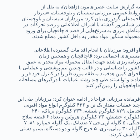
به گزارش سایت عصر هامون (زاهدان)، به نقل از
روابط‌عمومی مرزبانی سیستان و بلوچستان، «سردار
احمدعلی گودرزی بیان کرد: مرزداران سیستان و بلوچستان
در شبانه‌روز گذشته با اشراف اطلاعاتی و رصد تحرکات در
مناطق مرزی به سرنخ‌هایی از قصد قاچاقچیان برای ورود
محموله سنگین مواد مخدر به داخل کشور مطلع شدند.
او افزود: مرزبانان با انجام اقدامات گسترده اطلاعاتی
مسیرهای احتمالی تردد قاچاقچیان و همچنین زمان
برنامه‌ریزی شده جهت انتقال محموله مواد مخدر به عمق
کشور را شناسایی و در قالب چندین تیم پوششی و عملیاتی با
اجرای کمین هدفمند منطقه موردنظر را در کنترل خود قرار
دادند و توانستند طی چند رشته عملیات با درگیرهای مسلحانه
قاچاقچیان را زمین‌گیر کنند.
فرمانده مرزبانی فراجا در ادامه عنوان کرد: مرزبانان طی این
چند عملیات مقدار یک تن و ۴۳۶ کیلوگرم انواع مواد افیونی
شامل، ۸۲۹ کیلوگرم شیشه، ۳۳۴ کیلوگرم تریاک، ۲۴۰
کیلوگرم حشیش، ۳۳ کیلوگرم هروئین و تعداد ۶ قبضه سلاح
جنگی، ۵ گلوله آرپی‌جی ۷ ضدتانک، یک گلوله خمپاره ۸۱، ۷
گلوله ۳۰ میلی‌متری، ۵ خرج گلوله و دو دستگاه بیسیم دستی
را کشف کردند.