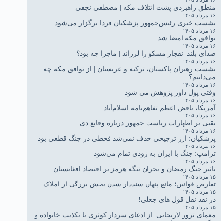
منطق راهبردی پشت ائتلاف مکه | مصطفی نجفی
۱۶ مرداد ۱۴۰۵
نشست خبری رئیس‌جمهور پزشکیان فردا برگزار می‌شود
۱۶ مرداد ۱۴۰۵
توافق مکه امضا شد
۱۶ مرداد ۱۴۰۵
صدای بلند انفجار مسکو را لرزاند | ماجرا چه بود؟
۱۶ مرداد ۱۴۰۵
نشست رهبران پاکستان، ترکیه و عربستان | از توافق مکه چه
می‌دانیم؟
۱۶ مرداد ۱۴۰۵
وقتی پول داور پژوهش می شود
۱۶ مرداد ۱۴۰۵
آمریکا، ناقض اعظم تفاهم‌نامه اسلام‌آباد
۱۶ مرداد ۱۴۰۵
نقبی بر اظهارات ریاست جمهور درباره وقایع دی
۱۶ مرداد ۱۴۰۵
پزشکیان: ارز ترجیحی حذف نمی‌شد قحطی در جنگ قطعی بود
۱۶ مرداد ۱۴۰۵
ترامپ: جنگ با ایران به زودی تمام می‌شود
۱۶ مرداد ۱۴۰۵
تاثیر جنگ رمضان و بحران تنگه هرمز بر اقتصاد افغانستان
۱۵ مرداد ۱۴۰۵
تعارض قوانین؛ مانع پنهان سنددار شدن بخش بزرگی از املاک
۱۵ مرداد ۱۴۰۵
در نقد نقل قول های جعلی!
۱۵ مرداد ۱۴۰۵
معمای ترور لاریجانی: از ادعای سردار کوثری تا تکذیب خانواده و