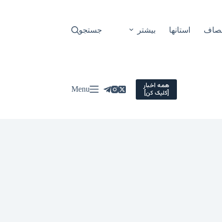
نصاف
استانها
بیشتر
جستجو
همه اخبار
Menu
[کلیک کن]