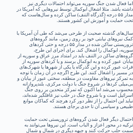
اما فعال شدن جنگ سوریه می‌تواند احتمالات دیگری نیز
داشته باشد. مثلا اشغال ابوکمال توسط نیروهایی که آمریکا در
مدار ۵۵ درجه (گذرگاه التنف) ساکن کرده و سال‌هاست که
تحت حمایت و آموزش این کشور هستند.
سال‌های گذشته صحبت از طرحی می‌شد که طی آن آمریکا با
کمک نیروهای نیابتی خود بر روی زمین، مانند گروه‌های
تروریستی ساکن شده در مدار ۵۵ درجه و حتی کردهای
سوریه، ابوکمال را اشغال کند. برای اجرای این طرح،
گروه‌های ساکن در التنف باید در امتداد مرز عراق و سوریه از
بیابان عبور کرده و به ابوکمال برسند و یا کردهای سوریه از
فرات عبور کرده و این گذرگاه یا یکی از شهرها یا شهرک‌های
در مسیر را اشغال کنند. این طرح اگرچه در آن زمان با توجه
به تمرکز نیروهای مقاومت در منطقه، سختی عبور از بیابان و
بی‌میلی کردها در شروع جنگ با دولت مرکزی، بلندپروازانه
محسوب می‌شد اما اکنون که تمرکز متحدین بر روی جنگ
اسرائیل است و با شروع جنگ در حلب نیز غافلگیر شده‌اند،
نباید این احتمال را از نظر دور کرد هرچند که کماکان موانع
طبیعی و سیاسی آن تا حدی برجای هستند.
احتمال دیگر فعال شدن گروه‌های تروریستی تحت حمایت
ترکیه در محور اعزاز و الباب است. این نیروها می‌توانند به
سمت حلب حرکت کنند و جبهه دیگری در شمال و شمال