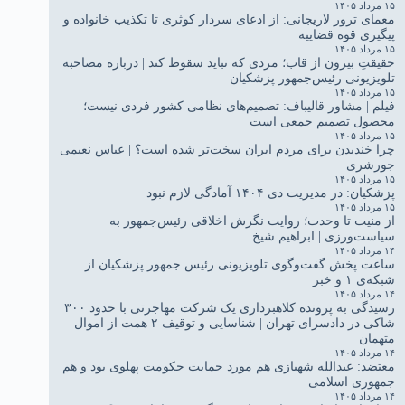
۱۵ مرداد ۱۴۰۵
معمای ترور لاریجانی: از ادعای سردار کوثری تا تکذیب خانواده و
پیگیری قوه قضاییه
۱۵ مرداد ۱۴۰۵
حقیقتِ بیرون از قاب؛ مردی که نباید سقوط کند | درباره مصاحبه
تلویزیونی رئیس‌جمهور پزشکیان
۱۵ مرداد ۱۴۰۵
فیلم | مشاور قالیباف: تصمیم‌های نظامی کشور فردی نیست؛
محصول تصمیم جمعی است
۱۵ مرداد ۱۴۰۵
چرا خندیدن برای مردم ایران سخت‌تر شده است؟ | عباس نعیمی
جورشری
۱۵ مرداد ۱۴۰۵
پزشکیان: در مدیریت دی ۱۴۰۴ آمادگی لازم نبود
۱۵ مرداد ۱۴۰۵
از منیت تا وحدت؛ روایت نگرش اخلاقی رئیس‌جمهور به
سیاست‌ورزی | ابراهیم شیخ
۱۴ مرداد ۱۴۰۵
ساعت پخش گفت‌وگوی تلویزیونی رئیس جمهور پزشکیان از
شبکه‌ی ۱ و خبر
۱۴ مرداد ۱۴۰۵
رسیدگی به پرونده کلاهبرداری یک شرکت مهاجرتی با حدود ۳۰۰
شاکی در دادسرای تهران | شناسایی و توقیف ۲ همت از اموال
متهمان
۱۴ مرداد ۱۴۰۵
معتضد: عبدالله شهبازی هم مورد حمایت حکومت پهلوی بود و هم
جمهوری اسلامی
۱۴ مرداد ۱۴۰۵