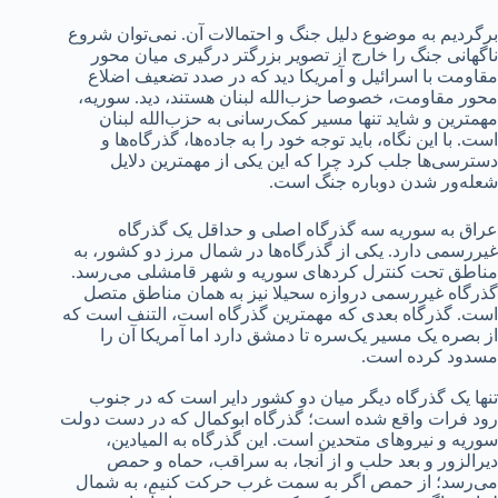
برگردیم به موضوع دلیل جنگ و احتمالات آن. نمی‌توان شروع
ناگهانی جنگ را خارج از تصویر بزرگتر درگیری میان محور
مقاومت با اسرائیل و آمریکا دید که در صدد تضعیف اضلاع
محور مقاومت، خصوصا حزب‌الله لبنان هستند، دید. سوریه،
مهمترین و شاید تنها مسیر کمک‌رسانی به حزب‌الله لبنان
است. با این نگاه، باید توجه خود را به جاده‌ها، گذرگاه‌ها و
دسترسی‌ها جلب کرد چرا که این یکی از مهمترین دلایل
شعله‌ور شدن دوباره جنگ است.
عراق به سوریه سه گذرگاه اصلی و حداقل یک گذرگاه
غیررسمی دارد. یکی از گذرگاه‌ها در شمال مرز دو کشور، به
مناطق تحت کنترل کردهای سوریه و شهر قامشلی می‌رسد.
گذرگاه غیررسمی دروازه سحیلا نیز به همان مناطق متصل
است. گذرگاه بعدی که مهمترین گذرگاه است، التنف است که
از بصره یک مسیر یک‌سره تا دمشق دارد اما آمریکا آن را
مسدود کرده است.
تنها یک گذرگاه دیگر میان دو کشور دایر است که در جنوب
رود فرات واقع شده است؛ گذرگاه ابوکمال که در دست دولت
سوریه و نیروهای متحدین است. این گذرگاه به المیادین،
دیرالزور و بعد حلب و از آنجا، به سراقب، حماه و حمص
می‌رسد؛ از حمص اگر به سمت غرب حرکت کنیم، به شمال