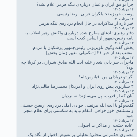
چرا توافق ایران و عمان درباره‌ی تنگه هرمز اعلام نشد؟
۱۴ مرداد ۱۴۰۵
پوست خربزه تحلیلگران غربی | رضا رئیسی
۱۳ مرداد ۱۴۰۵
خبر تازه از مذاکرات در حال انجام درباره‌ی تنگه هرمز
۱۳ مرداد ۱۴۰۵
دفتر رهبری: ادعای مطرح شده درباره‌ی واکنش رهبر انقلاب به
نامه رئیس‌جمهور از اساس کذب است
۱۳ مرداد ۱۴۰۵
پخش گفت‌وگوی تلویزیونی رئیس‌جمهور پزشکیان با مردم:
امشب بعد از خبر ۲۱ [+تکمیلی: تغییر زمان پخش]
۱۳ مرداد ۱۴۰۵
ماجرای سر دادن شعار علیه آیت الله صادق شیرازی در کربلا چه
بود؟
۱۳ مرداد ۱۴۰۵
اگر تو دریادلی من اقیانوس‌دلم!
۱۳ مرداد ۱۴۰۵
۳ سناریوی پیش روی ایران و آمریکا | محمدرضا طالبی‌نژاد
۱۳ مرداد ۱۴۰۵
آنان که از قدرت، پل می‌سازند؛ نه نردبان
۱۳ مرداد ۱۴۰۵
گفت‌وگو با آیت الله مرتضی جوادی آملی درباره‌ی اربعین حسینی
و مسئله‌ی خون‌خواهی: انتقام نباید به شکستی برای نظام منجر
شود
۱۳ مرداد ۱۴۰۵
اعاده حیثیت از مذاکرات اصولی
۱۳ مرداد ۱۴۰۵
معماری حکمرانی محلی؛ تحلیلی بر تفویض اختیار از نگاه یک