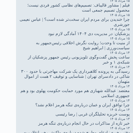
۱۵ مرداد ۱۴۰۵
فیلم | مشاور قالیباف: تصمیم‌های نظامی کشور فردی نیست؛
محصول تصمیم جمعی است
۱۵ مرداد ۱۴۰۵
چرا خندیدن برای مردم ایران سخت‌تر شده است؟ | عباس نعیمی
جورشری
۱۵ مرداد ۱۴۰۵
پزشکیان: در مدیریت دی ۱۴۰۴ آمادگی لازم نبود
۱۵ مرداد ۱۴۰۵
از منیت تا وحدت؛ روایت نگرش اخلاقی رئیس‌جمهور به
سیاست‌ورزی | ابراهیم شیخ
۱۴ مرداد ۱۴۰۵
ساعت پخش گفت‌وگوی تلویزیونی رئیس جمهور پزشکیان از
شبکه‌ی ۱ و خبر
۱۴ مرداد ۱۴۰۵
رسیدگی به پرونده کلاهبرداری یک شرکت مهاجرتی با حدود ۳۰۰
شاکی در دادسرای تهران | شناسایی و توقیف ۲ همت از اموال
متهمان
۱۴ مرداد ۱۴۰۵
معتضد: عبدالله شهبازی هم مورد حمایت حکومت پهلوی بود و هم
جمهوری اسلامی
۱۴ مرداد ۱۴۰۵
چرا توافق ایران و عمان درباره‌ی تنگه هرمز اعلام نشد؟
۱۴ مرداد ۱۴۰۵
پوست خربزه تحلیلگران غربی | رضا رئیسی
۱۳ مرداد ۱۴۰۵
خبر تازه از مذاکرات در حال انجام درباره‌ی تنگه هرمز
۱۳ مرداد ۱۴۰۵
دفتر رهبری: ادعای مطرح شده درباره‌ی واکنش رهبر انقلاب به