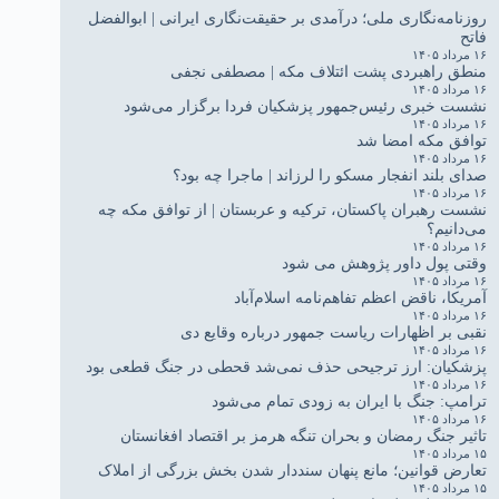
روزنامه‌نگاری ملی؛ درآمدی بر حقیقت‌نگاری ایرانی | ابوالفضل
فاتح
۱۶ مرداد ۱۴۰۵
منطق راهبردی پشت ائتلاف مکه | مصطفی نجفی
۱۶ مرداد ۱۴۰۵
نشست خبری رئیس‌جمهور پزشکیان فردا برگزار می‌شود
۱۶ مرداد ۱۴۰۵
توافق مکه امضا شد
۱۶ مرداد ۱۴۰۵
صدای بلند انفجار مسکو را لرزاند | ماجرا چه بود؟
۱۶ مرداد ۱۴۰۵
نشست رهبران پاکستان، ترکیه و عربستان | از توافق مکه چه
می‌دانیم؟
۱۶ مرداد ۱۴۰۵
وقتی پول داور پژوهش می شود
۱۶ مرداد ۱۴۰۵
آمریکا، ناقض اعظم تفاهم‌نامه اسلام‌آباد
۱۶ مرداد ۱۴۰۵
نقبی بر اظهارات ریاست جمهور درباره وقایع دی
۱۶ مرداد ۱۴۰۵
پزشکیان: ارز ترجیحی حذف نمی‌شد قحطی در جنگ قطعی بود
۱۶ مرداد ۱۴۰۵
ترامپ: جنگ با ایران به زودی تمام می‌شود
۱۶ مرداد ۱۴۰۵
تاثیر جنگ رمضان و بحران تنگه هرمز بر اقتصاد افغانستان
۱۵ مرداد ۱۴۰۵
تعارض قوانین؛ مانع پنهان سنددار شدن بخش بزرگی از املاک
۱۵ مرداد ۱۴۰۵