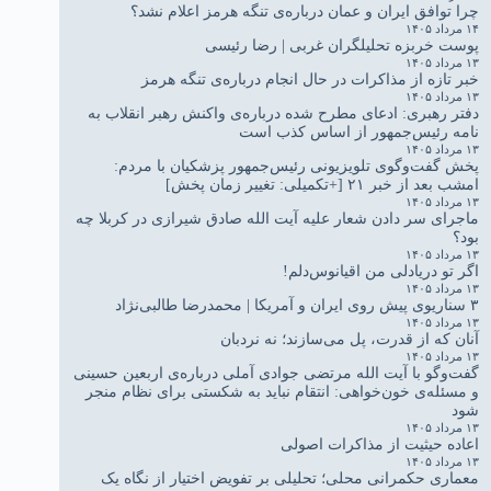
چرا توافق ایران و عمان درباره‌ی تنگه هرمز اعلام نشد؟
۱۴ مرداد ۱۴۰۵
پوست خربزه تحلیلگران غربی | رضا رئیسی
۱۳ مرداد ۱۴۰۵
خبر تازه از مذاکرات در حال انجام درباره‌ی تنگه هرمز
۱۳ مرداد ۱۴۰۵
دفتر رهبری: ادعای مطرح شده درباره‌ی واکنش رهبر انقلاب به
نامه رئیس‌جمهور از اساس کذب است
۱۳ مرداد ۱۴۰۵
پخش گفت‌وگوی تلویزیونی رئیس‌جمهور پزشکیان با مردم:
امشب بعد از خبر ۲۱ [+تکمیلی: تغییر زمان پخش]
۱۳ مرداد ۱۴۰۵
ماجرای سر دادن شعار علیه آیت الله صادق شیرازی در کربلا چه
بود؟
۱۳ مرداد ۱۴۰۵
اگر تو دریادلی من اقیانوس‌دلم!
۱۳ مرداد ۱۴۰۵
۳ سناریوی پیش روی ایران و آمریکا | محمدرضا طالبی‌نژاد
۱۳ مرداد ۱۴۰۵
آنان که از قدرت، پل می‌سازند؛ نه نردبان
۱۳ مرداد ۱۴۰۵
گفت‌وگو با آیت الله مرتضی جوادی آملی درباره‌ی اربعین حسینی
و مسئله‌ی خون‌خواهی: انتقام نباید به شکستی برای نظام منجر
شود
۱۳ مرداد ۱۴۰۵
اعاده حیثیت از مذاکرات اصولی
۱۳ مرداد ۱۴۰۵
معماری حکمرانی محلی؛ تحلیلی بر تفویض اختیار از نگاه یک