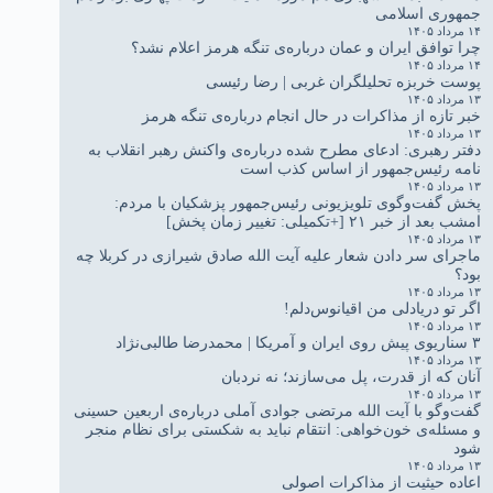
جمهوری اسلامی
۱۴ مرداد ۱۴۰۵
چرا توافق ایران و عمان درباره‌ی تنگه هرمز اعلام نشد؟
۱۴ مرداد ۱۴۰۵
پوست خربزه تحلیلگران غربی | رضا رئیسی
۱۳ مرداد ۱۴۰۵
خبر تازه از مذاکرات در حال انجام درباره‌ی تنگه هرمز
۱۳ مرداد ۱۴۰۵
دفتر رهبری: ادعای مطرح شده درباره‌ی واکنش رهبر انقلاب به
نامه رئیس‌جمهور از اساس کذب است
۱۳ مرداد ۱۴۰۵
پخش گفت‌وگوی تلویزیونی رئیس‌جمهور پزشکیان با مردم:
امشب بعد از خبر ۲۱ [+تکمیلی: تغییر زمان پخش]
۱۳ مرداد ۱۴۰۵
ماجرای سر دادن شعار علیه آیت الله صادق شیرازی در کربلا چه
بود؟
۱۳ مرداد ۱۴۰۵
اگر تو دریادلی من اقیانوس‌دلم!
۱۳ مرداد ۱۴۰۵
۳ سناریوی پیش روی ایران و آمریکا | محمدرضا طالبی‌نژاد
۱۳ مرداد ۱۴۰۵
آنان که از قدرت، پل می‌سازند؛ نه نردبان
۱۳ مرداد ۱۴۰۵
گفت‌وگو با آیت الله مرتضی جوادی آملی درباره‌ی اربعین حسینی
و مسئله‌ی خون‌خواهی: انتقام نباید به شکستی برای نظام منجر
شود
۱۳ مرداد ۱۴۰۵
اعاده حیثیت از مذاکرات اصولی