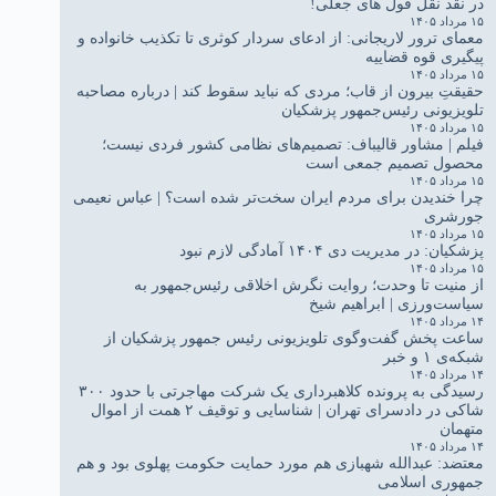
در نقد نقل قول های جعلی!
۱۵ مرداد ۱۴۰۵
معمای ترور لاریجانی: از ادعای سردار کوثری تا تکذیب خانواده و
پیگیری قوه قضاییه
۱۵ مرداد ۱۴۰۵
حقیقتِ بیرون از قاب؛ مردی که نباید سقوط کند | درباره مصاحبه
تلویزیونی رئیس‌جمهور پزشکیان
۱۵ مرداد ۱۴۰۵
فیلم | مشاور قالیباف: تصمیم‌های نظامی کشور فردی نیست؛
محصول تصمیم جمعی است
۱۵ مرداد ۱۴۰۵
چرا خندیدن برای مردم ایران سخت‌تر شده است؟ | عباس نعیمی
جورشری
۱۵ مرداد ۱۴۰۵
پزشکیان: در مدیریت دی ۱۴۰۴ آمادگی لازم نبود
۱۵ مرداد ۱۴۰۵
از منیت تا وحدت؛ روایت نگرش اخلاقی رئیس‌جمهور به
سیاست‌ورزی | ابراهیم شیخ
۱۴ مرداد ۱۴۰۵
ساعت پخش گفت‌وگوی تلویزیونی رئیس جمهور پزشکیان از
شبکه‌ی ۱ و خبر
۱۴ مرداد ۱۴۰۵
رسیدگی به پرونده کلاهبرداری یک شرکت مهاجرتی با حدود ۳۰۰
شاکی در دادسرای تهران | شناسایی و توقیف ۲ همت از اموال
متهمان
۱۴ مرداد ۱۴۰۵
معتضد: عبدالله شهبازی هم مورد حمایت حکومت پهلوی بود و هم
جمهوری اسلامی