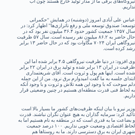
نیروگاه‌های برقی ما از مدار تولید خارج هستند چون آب
نداریم.
عباس علی آبادی امروز (دوشنبه) در همایش “حکمرانی
توسعه؛ صندوق توسعه ملی و رفع ناترازی‌ها” اظهار کرد: در
سال ۱۳۵۷ جمعیت کشور حدود ۳۶.۴ میلیون نفر بود که در
حال حاضر به ۸۶.۲ میلیون نفر رسیده است. سال ۵۷ ظرفیت
نیروگاهی ایران ۷۰۲۴ مگاوات بود که در حال حاضر ۱۳ برابر
رشد کرده است.
وی افزود: در دنیا ظرفیت نیروگاهی ۴.۵ برابر شده اما این
ظرفیت در ایران ۱۳ برابر شده و تولید برق در ایران ۲۲ برابر
شده است‌. اینها هم پول و ثروت است. آقای شریعتمداری
ابتدای جلسه به ما گفت امیدوارم برق نرود. من از این جمله
دلم سوخت که با وجود این همه تلاش و ثروت و با وجود آنکه
به لحاظ فنی قدرت منطقه‌ای هستیم در چنین وضعیتی قرار
داریم.
وزیر نیرو با بیان اینکه ظرفیت‌های کشور ما بسیار بالا است
تاکید کرد: سرمایه گذاران به هیچ عنوان نگران نباشند. قدرت
و بضاعت ما به قدری است که در منطقه به نام هستیم اما به
لحاظ اقتصادی وضعیت خوبی نداریم. ۱۰۰ درصد جمعیت
شهری ایران به برق دسترسی دارند. ما به روستاها هم