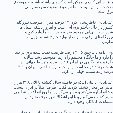
برق‌رسانی کردیم. ممکن است کسری داشته باشیم و موضوع
صحبت من این نیست اما موضوع صحبت من دسترسی به
برق است.
علی‌آبادی خاطرنشان کرد: ۱۳ درصد میزان ظرفیت نیروگاهی
کشور در حال حاضر برق آبی است و امروز پاشنه آشیل ما
شده است. بی‌آبی موجود ضربه خود را به ما وارد کرد و
نیروگاه‌های برقی ما از مدار تولید خارج هستند چون آب
نداریم.
وی ادامه داد: چین ۳۲.۵ درصد ظرفیت نصب شده برق در دنیا
را دارد و ما جایگاه هجدهم را داریم. متوسط رشد سالانه
ظرفیت نیروگاهی در ایران ۲.۲ درصد و متوسط جهانی این
شاخص ۲.۵ درصد است و از لحاظ این شاخص، ایران با ۳.۹
درصد رتبه ششم جهانی را دارد.
علی‌آبادی با بیان اینکه در فاصله سال گذشته تا الان ۲۴۸ هزار
ماینر غیر مجاز کشف کردیم گفت: طرف اصلاً در ایران نیست
و خانه اجاره می‌کند و ماینر می‌گذارد. ما روزانه اعداد عظیمی
ماینر کشف می‌کنیم و تا این اشکالات برطرف نشود این
مشکلات کماکان وجود دارد.
وزیر نیرو درباره راندمان نیروگاه‌های حرارتی ایران و جهان