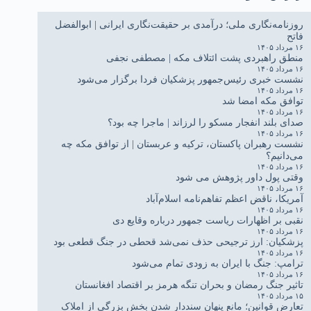
روزنامه‌نگاری ملی؛ درآمدی بر حقیقت‌نگاری ایرانی | ابوالفضل
فاتح
۱۶ مرداد ۱۴۰۵
منطق راهبردی پشت ائتلاف مکه | مصطفی نجفی
۱۶ مرداد ۱۴۰۵
نشست خبری رئیس‌جمهور پزشکیان فردا برگزار می‌شود
۱۶ مرداد ۱۴۰۵
توافق مکه امضا شد
۱۶ مرداد ۱۴۰۵
صدای بلند انفجار مسکو را لرزاند | ماجرا چه بود؟
۱۶ مرداد ۱۴۰۵
نشست رهبران پاکستان، ترکیه و عربستان | از توافق مکه چه
می‌دانیم؟
۱۶ مرداد ۱۴۰۵
وقتی پول داور پژوهش می شود
۱۶ مرداد ۱۴۰۵
آمریکا، ناقض اعظم تفاهم‌نامه اسلام‌آباد
۱۶ مرداد ۱۴۰۵
نقبی بر اظهارات ریاست جمهور درباره وقایع دی
۱۶ مرداد ۱۴۰۵
پزشکیان: ارز ترجیحی حذف نمی‌شد قحطی در جنگ قطعی بود
۱۶ مرداد ۱۴۰۵
ترامپ: جنگ با ایران به زودی تمام می‌شود
۱۶ مرداد ۱۴۰۵
تاثیر جنگ رمضان و بحران تنگه هرمز بر اقتصاد افغانستان
۱۵ مرداد ۱۴۰۵
تعارض قوانین؛ مانع پنهان سنددار شدن بخش بزرگی از املاک