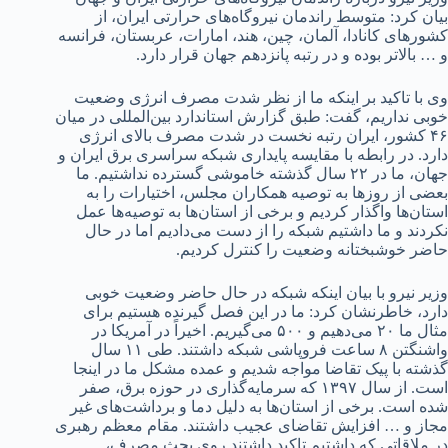
بیان کرد: متوسط راندمان نیروگاه‌های حرارتی ایران، از
کشورهای کانادا، آلمان، چین، هند، امارات، عربستان، فرانسه
و … بالاتر بوده و در رتبه پانزدهم جهان قرار دارد.
وی با تاکید بر اینکه ما از نظر شدت مصرف انرژی وضعیت
خوبی نداریم، گفت: طبق گزارش استاندارد بین‌المللی در میان
۴۶ کشور، ایران رتبه نخست در شدت مصرف بالای انرژی
دارد. در رابطه با مقایسه پایداری شبکه سراسری برق ایران و
جهان، ما در ۲۲ سال گذشته خاموشی گسترده نداشتیم. ما
بعضی از روزها به توصیه همکاران مجلس، اختیارات را به
استان‌ها واگذار کردیم و برخی از استان‌ها به توصیه‌ها عمل
نکردند و ما داشتیم شبکه را از دست می‌دادیم اما در حال
حاضر خوشبختانه وضعیت را کنترل کردیم.
وزیر نیرو با بیان اینکه شبکه در حال حاضر وضعیت خوبی
دارد، خاطرنشان کرد: ما در این فصل گیرنده هستیم برای
مثال ما ۲۰ می‌دهیم و ۵۰۰ می‌گیریم. اخیراً در آمریکا در
واشنگتن ۸ ساعت فروپاشی شبکه داشتند. طی ۱۱ سال
گذشته با پیک تقاضا مواجه شدیم و عمده مشکل ما در اینجا
است. از سال ۱۳۹۷ که سرمایه‌گذاری در حوزه برق، صفر
شده است. برخی از استان‌ها به دلیل دما و برداشت‌های غیر
مجاز و … افزایش تقاضای عجیب داشتند. مقام معظم رهبری
در ملاقاتی که داشتیم تاکید داشتند روی بحث مصرف،