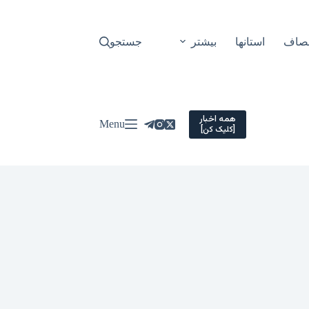
نصاف
استانها
بیشتر
جستجو
همه اخبار
Menu
[کلیک کن]