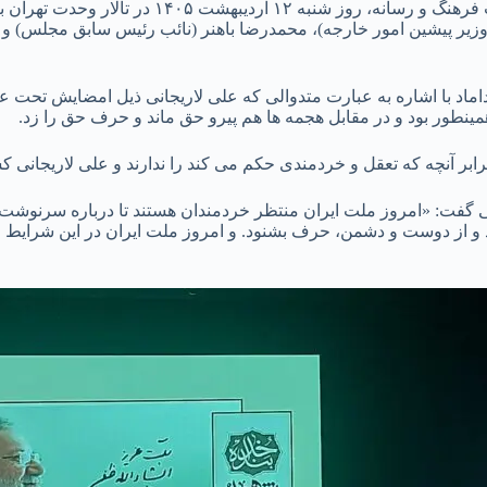
مراسم بزرگداشت علی لاریجانی با حضور جمعی از مسئولان 
زیر پیشین امور خارجه)، محمدرضا باهنر (نائب رئیس سابق مجلس) و ر
اد با اشاره به عبارت متدوالی که علی لاریجانی ذیل امضایش تحت عن
همینطور بود و در مقابل هجمه ها هم پیرو حق ماند و حرف حق را زد.
ابر آنچه که تعقل و خردمندی حکم می کند را ندارند و علی لاریجان
ی گفت: «امروز ملت ایران منتظر خردمندان هستند تا درباره سرنوشت 
از دوست و دشمن، حرف بشنود. و امروز ملت ایران در این شرایط منتظ