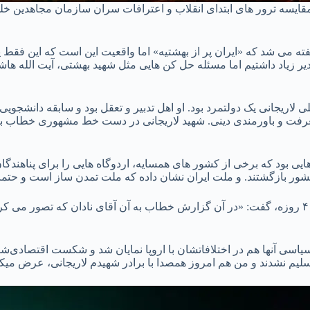
ایسه ترور های ابتدای انقلاب و اعترافات سران سازمان مجاهدین خ
 مجاهدین خلق، این شعار گفته می شد که «ایران پر از بهشتیه» اما واقعیت این است 
مدیر زیاد داشتیم اما مسئله حل کن هایی مثل شهید بهشتی، آیت الله هاش
لاریجانی یک دولتمرد بود. او اهل تدبیر و تعقل بود و سابقه دانشجوی
رفت و باورمندی دینی. شهید لاریجانی در دست خط مشهوری خطاب به 
 ادامه داد: «قبل از آغاز جنگ ۴۰ روزه، زمزمه هایی بود که برخی از کشور های همسایه، اردوگاه هایی را
شور بازگشتند. و ملت ایران نشان داده که ملت تمدن ساز است و حتم
آقای صالحی همچنین با اشاره به گزارش نیویورک تایمز در میانه جنگ ۴۰ روزه، گفت: «در آن گزارش خطاب به آن آق
یاسی آنها هم در اختلافاتشان با اروپا نمایان شد و شکست اقتصادی‌ش
لیم نشدند و من هم امروز همصدا با برادر شهیدم لاریجانی، عرض میک