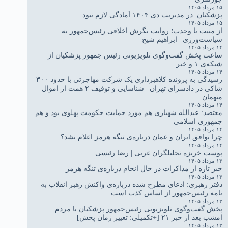
۱۵ مرداد ۱۴۰۵
پزشکیان: در مدیریت دی ۱۴۰۴ آمادگی لازم نبود
۱۵ مرداد ۱۴۰۵
از منیت تا وحدت؛ روایت نگرش اخلاقی رئیس‌جمهور به
سیاست‌ورزی | ابراهیم شیخ
۱۴ مرداد ۱۴۰۵
ساعت پخش گفت‌وگوی تلویزیونی رئیس جمهور پزشکیان از
شبکه‌ی ۱ و خبر
۱۴ مرداد ۱۴۰۵
رسیدگی به پرونده کلاهبرداری یک شرکت مهاجرتی با حدود ۳۰۰
شاکی در دادسرای تهران | شناسایی و توقیف ۲ همت از اموال
متهمان
۱۴ مرداد ۱۴۰۵
معتضد: عبدالله شهبازی هم مورد حمایت حکومت پهلوی بود و هم
جمهوری اسلامی
۱۴ مرداد ۱۴۰۵
چرا توافق ایران و عمان درباره‌ی تنگه هرمز اعلام نشد؟
۱۴ مرداد ۱۴۰۵
پوست خربزه تحلیلگران غربی | رضا رئیسی
۱۳ مرداد ۱۴۰۵
خبر تازه از مذاکرات در حال انجام درباره‌ی تنگه هرمز
۱۳ مرداد ۱۴۰۵
دفتر رهبری: ادعای مطرح شده درباره‌ی واکنش رهبر انقلاب به
نامه رئیس‌جمهور از اساس کذب است
۱۳ مرداد ۱۴۰۵
پخش گفت‌وگوی تلویزیونی رئیس‌جمهور پزشکیان با مردم:
امشب بعد از خبر ۲۱ [+تکمیلی: تغییر زمان پخش]
۱۳ مرداد ۱۴۰۵