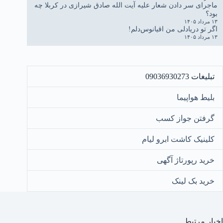
ماجرای سر دادن شعار علیه آیت الله صادق شیرازی در کربلا چه
بود؟
۱۳ مرداد ۱۴۰۵
اگر تو دریادلی من اقیانوس‌دلم!
۱۳ مرداد ۱۴۰۵
تبلیغات 09036930273
بلیط هواپیما
گرفتن جواز کسب
کلینیک کاشت ابرو لیام
خرید رپورتاژ آگهی
خرید بک لینک
اخبار مرتبط