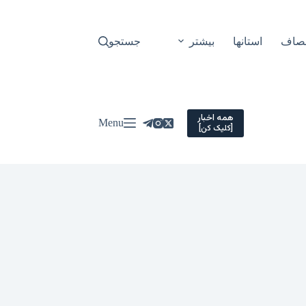
نصاف
استانها
بیشتر
جستجو
همه اخبار
Menu
[کلیک کن]