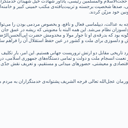
حجت‌الاسلام والمسلمین رئیسی، یادآور شهادت خیل شهیدان خدمتگزا
جانی، صدها شخصیت برجسته و تربیت‌یافته‌ی مکتب خمینی کبیر و خامنه‌
ین خود مزیّن کردند.
توجه به عدالت، دیپلماسی فعال و نافع، و بخصوص مردمی بودن را می
سوزان نظام می‌شد. این همه البته با معنویتی که ریشه در عمق جان او
 بود که بدرقه‌ی او تا جوار مولا و مخدومش حضرت ابِی‌الحسنِ‌الرّضا
ش و دلسوزی برای ملت و کشور در عین حفظ استقلال آن را فراهم س
فرد تاریخی مقابل دو ارتش تروریست جهانی هستیم. این امر، بار تکلی
شکر نعمت انسجام ملت و دولت و تمامی دستگاه‌های جمهوری اسلامی، د
قتصادی و معیشتی، حضورهای میدانی و مستقیم، و تعریف نقش جدّی ب
ن عجل‌الله تعالی فرجه‌ الشریف پشتوانه‌ی خدمتگزاران به مردم مس