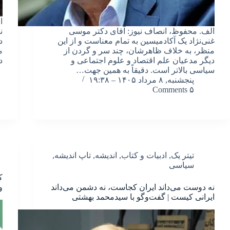
ا
الف. محفوظ، انصاف نیوز: آقای دکتر موسی
ن
غنی‌نژاد یک آکادمیسین به تمام معناست و از این
د
منظر، به خلاف ظاهرشان، چند سر و گردن از
م
دیگر مدعیان علم اقتصاد و علوم اجتماعی و
د
سیاسی بالاتر است. دقیقاً به همین جهت…
پنجشنبه, ۸ مرداد ۱۴۰۵ – ۱۹:۳۸
۵ Comments
تیتر یک
,
ادبیات و کتاب
,
اندیشه
,
تاپ اندیشه
,
سیاسی
ک
نه دوست می‌داند ایران کجاست، نه دشمن می‌داند
و
ایرانی کیست | گفت‌وگو با سیدمحمد بهشتی