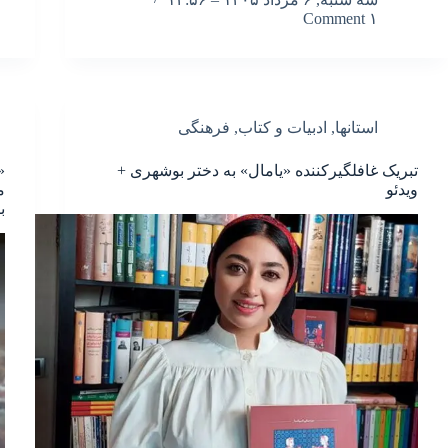
۱ Comment
استانها
,
ادبیات و کتاب
,
فرهنگی
تبریک غافلگیرکننده «یامال» به دختر بوشهری +
ویدئو
م
ب