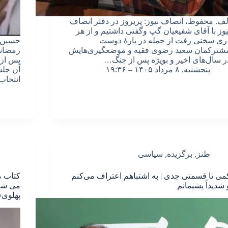
لف. محفوظ، انصاف نیوز: پریروز در دفتر انصاف
یوز با آقای شفیعیان گپ و‌گفتی داشتیم و از هر
ری سخنی رفت از جمله در بارهٔ دوست
حسین ج
شترکمان سعید رضوی فقیه و‌ موضعگیری‌هایش
ر سال‌های اخیر و بویژه پس از جنگ…
پنجشنبه, ۸ مرداد ۱۴۰۵ – ۱۹:۳۶
آن جلس
انتخاب
طنز
,
برگزیده
,
سیاسی
می تا قسمتی جدی | به اشتباهم اعتراف می‌کنم
کتاب م
 شدیداً پشیمانم
می شود
پهلوی»