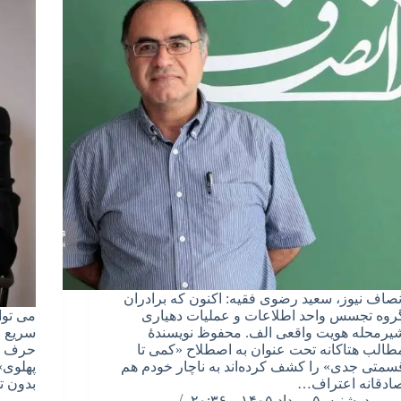
نصاف نیوز، سعید رضوی فقیه: اکنون که برادران
روه تجسس واحد اطلاعات و عملیات دهیاری
می توا
یرمحله هویت واقعی الف. محفوظ نویسندۀ
سریع ا
طالب هتاکانه تحت عنوان به اصطلاح «کمی تا
حرف اص
سمتی جدی» را کشف کرده‌اند به ناچار خودم هم
پهلوی»
ادقانه اعتراف…
بدون 
دوشنبه, ۵ مرداد ۱۴۰۵ – ۲۰:۳۶