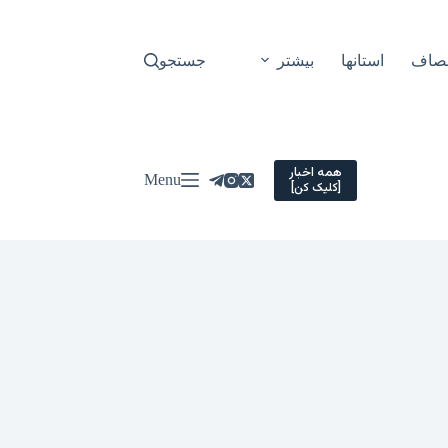
نصاف
استانها
بیشتر
جستجو
همه اخبار
Menu
[کلیک کن]