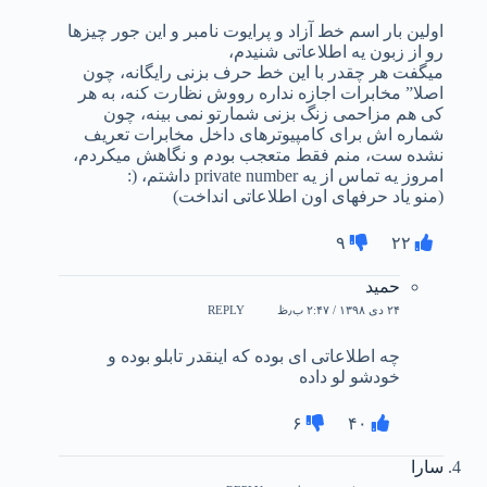
اولین بار اسم خط آزاد و پرایوت نامبر و این جور چیزها
رو از زبون یه اطلاعاتی شنیدم،
میگفت هر چقدر با این خط حرف بزنی رایگانه، چون
اصلا” مخابرات اجازه نداره رووش نظارت کنه، به هر
کی هم مزاحمی زنگ بزنی شمارتو نمی بینه، چون
شماره اش برای کامپیوترهای داخل مخابرات تعریف
نشده ست، منم فقط متعجب بودم و نگاهش میکردم،
امروز یه تماس از یه private number داشتم، (:
(منو یاد حرفهای اون اطلاعاتی انداخت)
۹
۲۲
حمید
۲۴ دی ۱۳۹۸ / ۲:۴۷ ب٫ظ
REPLY
چه اطلاعاتی ای بوده که اینقدر تابلو بوده و
خودشو لو داده
۶
۴۰
سارا