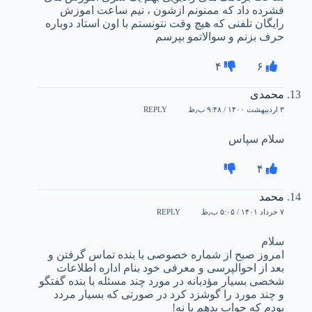
فشرده داد که ممنونم ازشون ، نیم ساعت اموزش
رایگان تلفنی که هیچ وقت نتونستم با اون استاد دوباره
حرف بزنم و سوالاتمو بپرسم
۴
۶
محمدی
۳ اردیبهشت ۱۴۰۰ / ۹:۴۸ ب٫ظ
REPLY
سلام سپاس
۴
محمد
۷ خرداد ۱۴۰۱ / ۵:۰۵ ب٫ظ
REPLY
سلام
امروز صبح از شماره خصوصی با بنده تماس گرفتن و
بعد از احوالپرسی و معرفی خود بنام اداره اطلاعات
شخصی بسیار مؤدبانه در مورد چند مسئله با بنده گفتگو
و چند مورد را گوشزد کرد در صورتی که بسیار مردد
بودم که جواب بدهم یا نه!