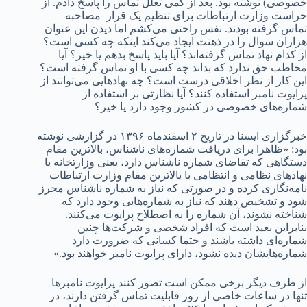
خصوصی) نوشته بود. بعد از کمی تعلل تماس را پاسخ دادم. از
حراست وزارت ارتباطات برای تنظیم یک قرار مصاحبه
تماس گرفته‌ بودند. نفس راحتی می‌کشم اما دیدن این عنوان
هزاران سوال را در ذهنت ایجاد ‌می‌کند اینکه چه کسی است؟
از کدام نهاد تماس گرفته‌اند؟ آیا باید پاسخ بدهم یا خیر؟ آیا
مخاطب حق ندارد که بداند چه کسی با او تماس گرفته است؟
این کار از نظر اخلاقی درست است؟ چه نهادهایی می‌توانند از
پرایوت نامبر استفاده کنند؟ آیا نظارتی بر استفاده از
شماره‌های خصوصی در کشور وجود دارد یا خیر؟
خبرگزاری ایسنا در تاریخ ۲ اسفندماه ۱۳۹۶ در گزارشی نوشته
بود: «ظاهرا برای دریافت شماره‌های ناشناس، بالاترین مقام
دستگاهی که تقاضای شماره ناشناس دارد، یعنی وزارتخانه یا
نهادهای نظامی و انتظامی با بالاترین مقام وزارت ارتباطات
نامه‌نگاری کرده و در صورتی که نیاز به شماره ناشناس محرز
شود و تشخیص دهند که نیاز به شماره‌هایی وجود دارد که
شناخته نشوند، آن شماره را به اصطلاح پرایوت‌ می‌کنند.
بنابراین بعید است که افراد شخصی و شرکت‌ها چنین
شماره‌ای داشته باشند و حتما کسانی که ضرورت دارد
شماره‌هایشان دیده نشود، دارای پرایوت نامبر خواهند بود.»
از طرف دیگر برخی ممکن است تصور کنند پرایوت نامبرها
تنها در ساعات خاصی از روز قابلیت تماس گرفتن دارند، در