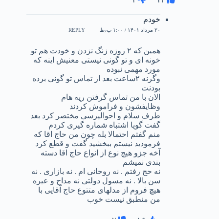
خودم
۲۰ مرداد ۱۴۰۱ / ۱:۰۰ ب٫ظ
REPLY
همین که ۲ روزه زنگ نزدن و خودت هم تو
خونه ای و تو گونی نیستی معنیش اینه که
مورد مهمی نبوده
وگرنه ۲ساعت بعد از تماس تو گونی برده
بودنت
الان با من تماس گرفتن ریه هام
وظایفشون و فراموش کردند
طرف سلام و احوالپرسی مختصر کرد بعد
گفت گویا اشتباه شماره گیری کردم
منم گفتم احتمالا بله چون من حاج اقا که
فرمودید نیستم ببخشید گفت و قطع کرد
آخه جزو هیچ نوع از انواع حاج اقا دسته
بندی نمیشم
نه حج رفتم . نه روحانی ام . نه بازاری . نه
سن بالا . نه مسول دولتی نه مداح و عیره
هیچ فروم از مدلهای متتوع حاج آقایی با
من منطبق نیست خوب