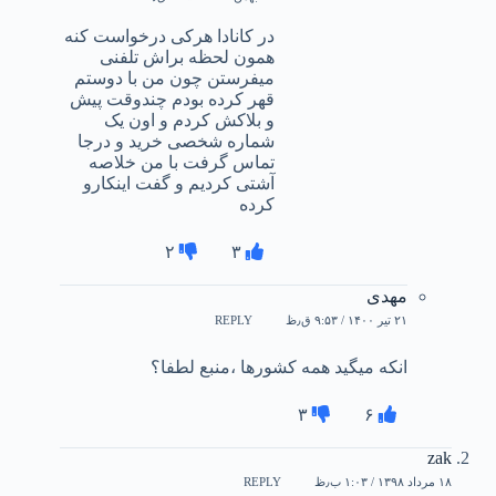
در کانادا هرکی درخواست کنه
همون لحظه براش تلفنی
میفرستن چون من با دوستم
قهر کرده بودم چندوقت پیش
و بلاکش کردم و اون یک
شماره شخصی خرید و درجا
تماس گرفت با من خلاصه
آشتی کردیم و گفت اینکارو
کرده
۲
۳
مهدی
۲۱ تیر ۱۴۰۰ / ۹:۵۳ ق٫ظ
REPLY
انکه میگید همه کشورها ،منبع لطفا؟
۳
۶
zak
۱۸ مرداد ۱۳۹۸ / ۱:۰۳ ب٫ظ
REPLY