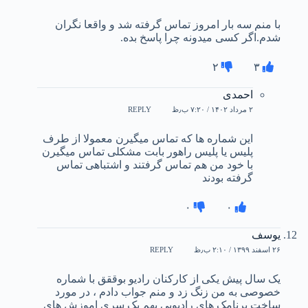
با منم سه بار امروز تماس گرفته شد و واقعا نگران
شدم.اگر کسی میدونه چرا پاسخ بده.
۲
۳
احمدی
۲ مرداد ۱۴۰۲ / ۷:۲۰ ب٫ظ
REPLY
این شماره ها که تماس میگیرن معمولا از طرف
پلیس یا پلیس راهور بابت مشکلی تماس میگیرن
با خود من هم تماس گرفتند و اشتباهی تماس
گرفته بودند
۰
۰
یوسف
۲۶ اسفند ۱۳۹۹ / ۲:۱۰ ب٫ظ
REPLY
یک سال پیش یکی از کارکنان رادیو بوققق با شماره
خصوصی به من زنگ زد و منم جواب دادم ، در مورد
ساخت برنامک های رادیویی بهم یک سری اموزش های