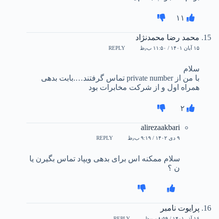
۱۱
محمد رضا محمدنژاد
۱۵ آبان ۱۴۰۱ / ۱۱:۵۰ ب٫ظ
REPLY
سلام
با من از private number تماس گرفتند….بابت بدهی
همراه اول و از شرکت مخابرات بود
۲
alirezaakbari
۹ دی ۱۴۰۲ / ۹:۱۹ ب٫ظ
REPLY
سلام ممکنه اس برای بدهی ویپاد تماس بگیرن یا
ن ؟
پرایوت نامبر
۱۶ آذر ۱۴۰۱ / ۸:۵۹ ب٫ظ
REPLY