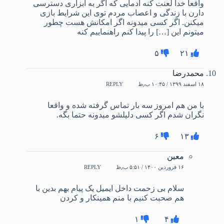
واقعا خدا لعنت کنه آدمایی که اگر به ابزاری دسترسی
دارن با زندگی و اعصاب مردم توی این شرایط بازی
میکنن. اگر کسی میدونه اگر امکانش هست چطور
میتونم این […] را پیدا کنم راهنماییم کنه
۵
۲۱
محمدرضا
۱۸ اسفند ۱۳۹۹ / ۱۰:۴۵ ب٫ظ
REPLY
با من هم امروز سه بار تماس گرفته شده و واقعا
نگران شدم اگر کسی دلیلشو میدونه حتما بگه.
۶
۱۳
معین
۱۶ فروردین ۱۴۰۰ / ۵:۵۱ ب٫ظ
REPLY
سلام بی زحمت داخل ایمیل یک پیام بهم بدین با
هم صحبت کنیم با منم همینکار و کردن
۱
۴