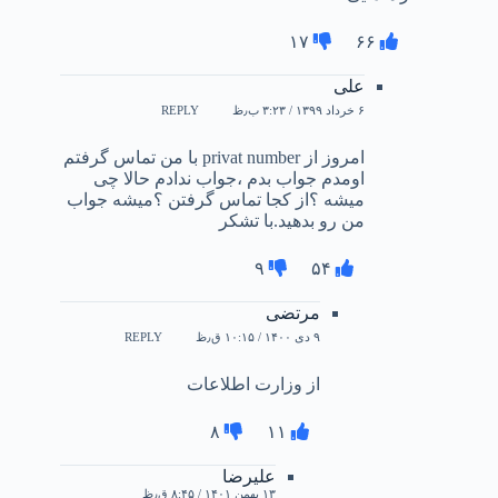
۱۷
۶۶
علی
۶ خرداد ۱۳۹۹ / ۳:۲۳ ب٫ظ
REPLY
امروز از privat number با من تماس گرفتم
اومدم جواب بدم ،جواب ندادم حالا چی
میشه ؟از کجا تماس گرفتن ؟میشه جواب
من رو بدهید.با تشکر
۹
۵۴
مرتضی
۹ دی ۱۴۰۰ / ۱۰:۱۵ ق٫ظ
REPLY
از وزارت اطلاعات
۸
۱۱
علیرضا
۱۳ بهمن ۱۴۰۱ / ۸:۴۵ ق٫ظ