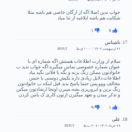
جواب ندین اصلا اگه از ارگان خاصی هم باشه مثلا
شکایت هم باشه ابلاغیه از ثنا میاد
۱
۷
ناشناس
۲۶ اردیبهشت ۱۴۰۲ / ۱۰:۰۰ ق٫ظ
REPLY
سلام از وزارت اطلاعات هستش اگه شماره ای با
عنوان شماره خصوصی تماس میگیره اگه جواب ندید ب
خانوادتون ممکن زنگ بزنه و بگه با فلانی بگید بیاد
اطلاعات.دلایل زیادی داره یکیش دوستی با جنس
مخالف ووو.پس حتما پاسخ بدید قبل اینکه ب خانوادتون
زنگ بزنن و ابروریزی بشه.میبرن اونجا ارشادتون میکنن
و تذکر میدن و تعهد میگیرن ازتون.کاری ک بامن کردن
۹
۱
علی
۲۸ خرداد ۱۴۰۲ / ۲:۰۷ ب٫ظ
REPLY