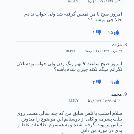
۳۰ تیر ۱۳۹۹ / ۱۰:۲۷ ق٫ظ
REPLY
امروز صبح با من تمتس گرفته شد ولی جواب ندادم
حالا چی میشه ؟؟
۱
۱۵
مژده
۲۷ مرداد ۱۳۹۹ / ۱:۲۷ ب٫ظ
REPLY
امروز صبح ساعت ۹ بهم زنگ زدن ولی خواب بودم،الان
نگرانم میگم نکنه چیزی شده باشه؟
۲
۹
محمد
۳۰ آبان ۱۳۹۹ / ۳:۴۳ ق٫ظ
REPLY
سلام امشب با تلفن سابق من که چند سالی هست روی
تبلت پسرمه و کلی از دوستانم این موضوع را میدونن
تماس پرایوت گرفته شده و به همسرم اطلاعات غلط و
بدی در مورد من دادن