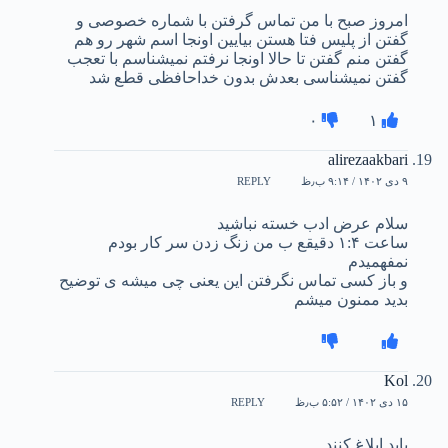
امروز صبح با من تماس گرفتن با شماره خصوصی و
گفتن از پلیس فتا هستن بیایین اونجا اسم شهر رو هم
گفتن منم گفتن تا حالا اونجا نرفتم نمیشناسم با تعجب
گفتن نمیشناسی بعدش بدون خداحافظی قطع شد
۰
۱
alirezaakbari
۹ دی ۱۴۰۲ / ۹:۱۴ ب٫ظ
REPLY
سلام عرض ادب خسته نباشید
ساعت ۱:۴ دقیقع ب من زنگ زدن سر کار بودم
نمفهمیدم
و باز کسی تماس نگرفتن این یعنی چی میشه ی توضیح
بدید ممنون میشم
Kol
۱۵ دی ۱۴۰۲ / ۵:۵۲ ب٫ظ
REPLY
باید ابلاغ کنند