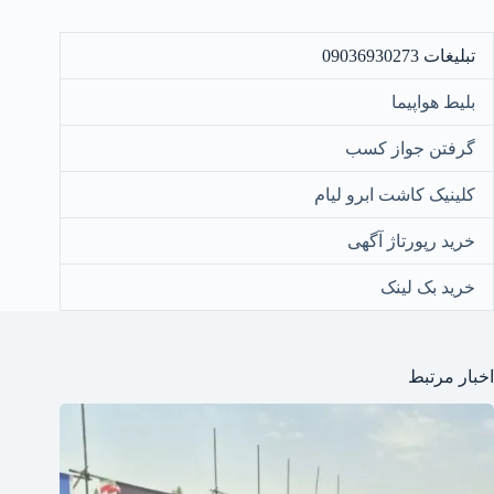
تبلیغات 09036930273
بلیط هواپیما
گرفتن جواز کسب
کلینیک کاشت ابرو لیام
خرید رپورتاژ آگهی
خرید بک لینک
اخبار مرتبط